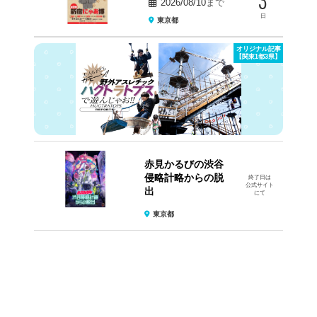
2026/08/10
まで
日
東京都
オリジナル記事
【関東1都3県】
赤見かるびの渋谷
侵略計略からの脱
終了日は
公式サイト
出
にて
東京都