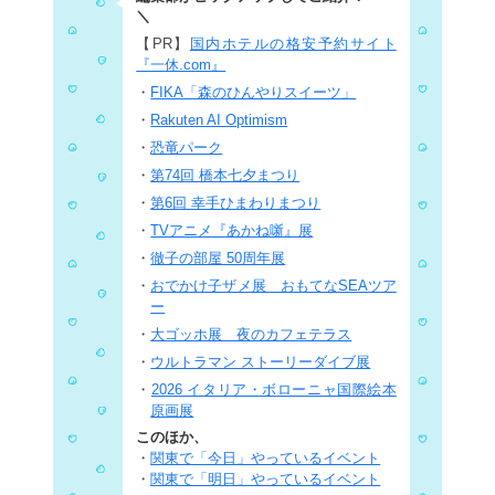
＼
【PR】
国内ホテルの格安予約サイト
『一休.com』
・
FIKA「森のひんやりスイーツ」
・
Rakuten AI Optimism
・
恐竜パーク
・
第74回 橋本七夕まつり
・
第6回 幸手ひまわりまつり
・
TVアニメ『あかね噺』展
・
徹子の部屋 50周年展
・
おでかけ子ザメ展 おもてなSEAツア
ー
・
大ゴッホ展 夜のカフェテラス
・
ウルトラマン ストーリーダイブ展
・
2026 イタリア・ボローニャ国際絵本
原画展
このほか、
・
関東で「今日」やっているイベント
・
関東で「明日」やっているイベント