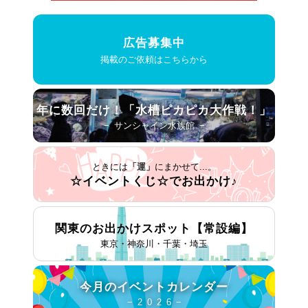
広告募集中
掲載のご依頼はこちらから
年に数回だけ！
「水槽ピカピカ大作戦！」
− サンシャイン水族館 −
ときには
「運」
にまかせて...。
☆イベントくじ☆で
お出かけ♪
関東のお出かけスポット
【常設編】
東京・神奈川・千葉・埼玉
今月の
イベントカレンダー
− 2 0 2 6 −