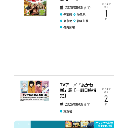
終了まで
あと
2026/08/08
まで
1
千葉県
埼玉県
日
東京都
神奈川県
都内広域
TVアニメ『あかね
終了まで
噺』展【一部日時指
あと
2
定】
2026/08/09
まで
日
東京都
オリジナル記事
【関東1都3県】