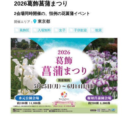
2026葛飾菖蒲まつり
2会場同時開催の、恒例の花菖蒲イベント
東京都
開催エリア：
葛飾区
入場無料
女子
子供歓迎
観賞