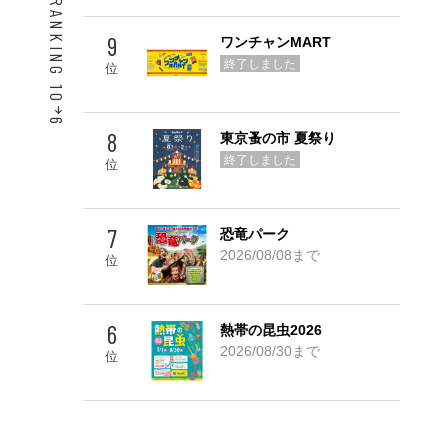
ACCESS RANKING 10
9
ワンチャンMART
終了しました
位
6
8
東京蚤の市 夏祭り
Go! TOP 5
終了しました
位
7
恐竜パーク
2026/08/08まで
位
6
熱帯の昆虫2026
2026/08/30まで
位