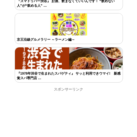
『スマドリバー渋谷』 お酒、飲まなくていいんです！ “飲めない
人”が“飲める人” …
京王沿線グルメラリー ～ラーメン編～
『1978年渋谷で生まれたスパゲティ』 サッと利用できウマイ! 新感
覚スパ専門店 …
スポンサーリンク