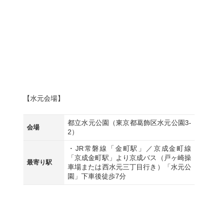
【水元会場】
都立水元公園（東京都葛飾区水元公園3-
会場
2）
・JR常磐線「金町駅」／京成金町線
「京成金町駅」より京成バス（戸ヶ崎操
最寄り駅
車場または西水元三丁目行き）「水元公
園」下車後徒歩7分