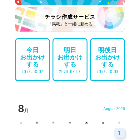
チラシ作成
サービス
「掲載」と一緒に頼める
今日
明日
明後日
お出かけ
お出かけ
お出かけ
する
する
する
2026.08.07
2026.08.08
2026.08.09
8
August 2026
月
日
月
火
水
木
金
土
26
27
28
29
30
31
1