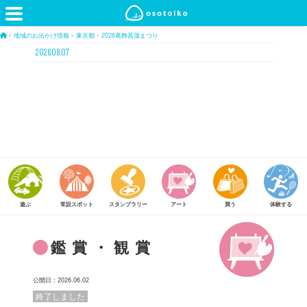
›
地域のお出かけ情報
›
東京都
›
2026葛飾菖蒲まつり
2026.08.07
常設スポット
スタンプラリー
アート
買う
体験する
食べる
鑑賞・観賞
公開日：2026.06.02
終了しました