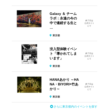
Galaxy ＆ チーム
ラボ：永遠の今の
終了日は
中で連続する生と
公式サイト
にて
…
東京都
没入型体験イベン
ト​「導かれてしま
終了日は
公式サイト
います」
にて
東京都
HANAあかり ～HA
NA・BIYORI×竹あ
終了日は
公式サイト
かり～
にて
東京都
さらに東京都内のイベントを探す