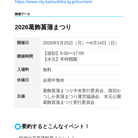
https://www.city.katsushika.lg.jp/tourism/
開催データ
2026葛飾菖蒲まつり
開催日
2026年5月25日（月）〜6月14日（日）
【堀切】9:00〜17:00
開催時間
【水元】常時開園
入場料
無料
休催日
会期中無休
葛飾菖蒲まつり中央実行委員会、堀切か
主催
つしか菖蒲まつり運営協議会、水元公園
葛飾菖蒲まつり実行委員会
要約するとこんなイベント！