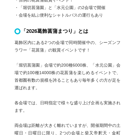
・恒例の花菖蒲観賞イベント！
・「堀切菖蒲園」と「水元公園」の2会場で開催
・会場を結ぶ便利なシャトルバスの運行もあり
「2026葛飾菖蒲まつり」とは
葛飾区内にある2つの会場で同時開催中の、シーズンフ
ラワー「花菖蒲」の観賞イベントです！
「堀切菖蒲園」会場で約200種6000株、「水元公園」会
場で約100種14000株の花菖蒲を楽しめるイベントで、
首都圏有数の規模を誇ることもあり毎年多くの方が足を
運ばれます。
各会場では、日時指定で様々な盛り上げ企画も実施され
ます。
両会場は距離が大きく離れていますが、開催期間中の土
曜日・日曜日に限り、2つの会場と柴又帝釈天・金町