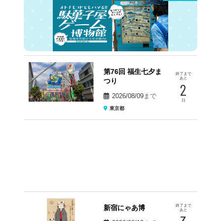
第76回 福生七夕ま
終了まで
あと
つり
2
2026/08/09
まで
日
東京都
終了まで
新宿にゃあ博
あと
3