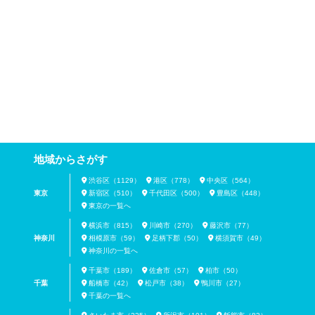
地域からさがす
渋谷区（1129）
港区（778）
中央区（564）
東京
新宿区（510）
千代田区（500）
豊島区（448）
東京の一覧へ
横浜市（815）
川崎市（270）
藤沢市（77）
神奈川
相模原市（59）
足柄下郡（50）
横須賀市（49）
神奈川の一覧へ
千葉市（189）
佐倉市（57）
柏市（50）
千葉
船橋市（42）
松戸市（38）
鴨川市（27）
千葉の一覧へ