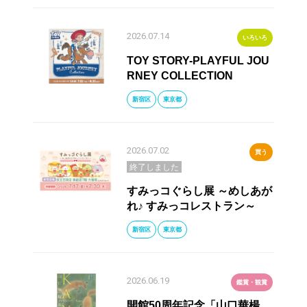
2026.07.14
いろいろ
TOY STORY-PLAYFUL JOU
RNEY COLLECTION
新宿区
東京都
2026.07.02
買う
終了しました
すみっコぐらし展 ～めしあが
れ♪ すみっコレストラン～
新宿区
東京都
2026.06.19
鑑賞・観賞
開館50周年記念「山口華楊