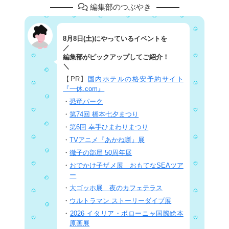
編集部のつぶやき
8月8日(土)にやっているイベントを
／
編集部がピックアップしてご紹介！
＼
【PR】
国内ホテルの格安予約サイト
『一休.com』
・
恐竜パーク
・
第74回 橋本七夕まつり
・
第6回 幸手ひまわりまつり
・
TVアニメ『あかね噺』展
・
徹子の部屋 50周年展
・
おでかけ子ザメ展 おもてなSEAツア
ー
・
大ゴッホ展 夜のカフェテラス
・
ウルトラマン ストーリーダイブ展
・
2026 イタリア・ボローニャ国際絵本
原画展