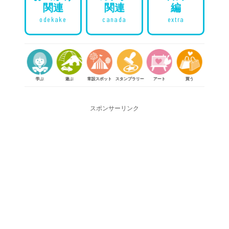
関連
関連
編
odekake
canada
extra
学ぶ
遊ぶ
常設スポット
スタンプラリー
アート
買う
体験する
食べる
スポンサーリンク