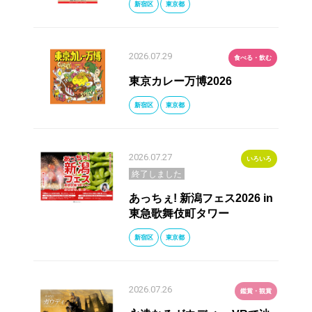
新宿区
東京都
2026.07.29
食べる・飲む
東京カレー万博2026
新宿区
東京都
2026.07.27
いろいろ
終了しました
あっちぇ! 新潟フェス2026 in
東急歌舞伎町タワー
新宿区
東京都
2026.07.26
鑑賞・観賞