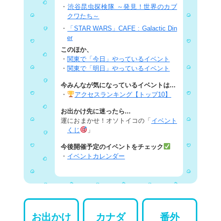
・
渋谷昆虫探検隊 ～発見！世界のカブ
クワたち～
・
「STAR WARS」CAFE : Galactic Din
er
このほか、
・
関東で「今日」やっているイベント
・
関東で「明日」やっているイベント
今みんなが気になっているイベントは...
・
アクセスランキング【トップ10】
お出かけ先に迷ったら...
運におまかせ！オソトイコの「
イベント
くじ
」
今後開催予定のイベントをチェック
・
イベントカレンダー
お出かけ
カナダ
番外