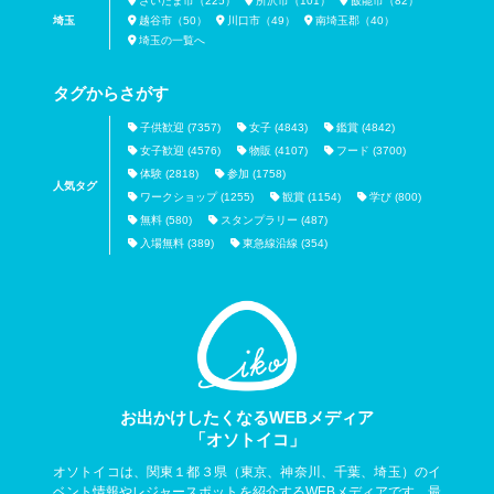
さいたま市（225）
所沢市（101）
飯能市（82）
埼玉
越谷市（50）
川口市（49）
南埼玉郡（40）
埼玉の一覧へ
タグからさがす
子供歓迎 (7357)
女子 (4843)
鑑賞 (4842)
女子歓迎 (4576)
物販 (4107)
フード (3700)
体験 (2818)
参加 (1758)
人気タグ
ワークショップ (1255)
観賞 (1154)
学び (800)
無料 (580)
スタンプラリー (487)
入場無料 (389)
東急線沿線 (354)
お出かけしたくなるWEBメディア
「オソトイコ」
オソトイコは、関東１都３県（東京、神奈川、千葉、埼玉）のイ
ベント情報やレジャースポットを紹介するWEBメディアです。最