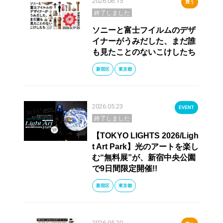
2026.06.15
買う
終了しました
ソニーと富士フイルムのデザ
イナーがうみだした、まだ誰
も見たことのないこけしたち
新宿区
東京都
2026.05.23
EVENT
終了しました
【TOKYO LIGHTS 2026/Ligh
t Art Park】光のアートを楽し
む“無料展”が、新宿中央公園
で9日間限定開催!!
新宿区
東京都
2026.05.20