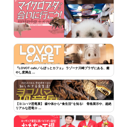
『LOVOT cafe／らぼっとカフェ』 ラゾーナ川崎プラザにある、癒
やし度満点 …
【ヨコハマ恐竜展】 歯や体から“食生活”を知る! 骨格展示や、超絶
リアルな恐竜ロ …