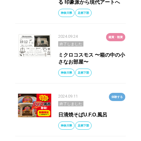
る 印象派から現代アートへ
神奈川県
足柄下郡
2024.09.24
鑑賞・観賞
終了しました
ミクロコスモス 〜箱の中の小
さなお部屋〜
神奈川県
足柄下郡
2024.09.11
体験する
終了しました
日清焼そばU.F.O.風呂
神奈川県
足柄下郡