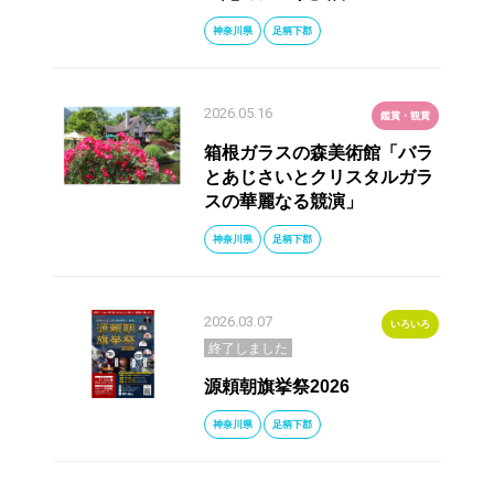
神奈川県
足柄下郡
2026.05.16
鑑賞・観賞
箱根ガラスの森美術館「バラ
とあじさいとクリスタルガラ
スの華麗なる競演」
神奈川県
足柄下郡
2026.03.07
いろいろ
終了しました
源頼朝旗挙祭2026
神奈川県
足柄下郡