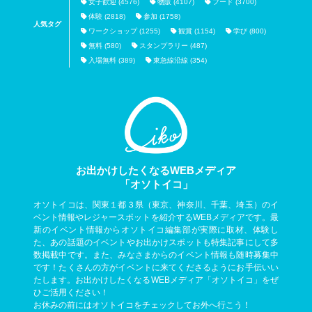
女子歓迎 (4576)
物販 (4107)
フード (3700)
体験 (2818)
参加 (1758)
人気タグ
ワークショップ (1255)
観賞 (1154)
学び (800)
無料 (580)
スタンプラリー (487)
入場無料 (389)
東急線沿線 (354)
お出かけしたくなるWEBメディア
「オソトイコ」
オソトイコは、関東１都３県（東京、神奈川、千葉、埼玉）のイ
ベント情報やレジャースポットを紹介するWEBメディアです。最
新のイベント情報からオソトイコ編集部が実際に取材、体験し
た、あの話題のイベントやお出かけスポットも特集記事にして多
数掲載中です。また、みなさまからのイベント情報も随時募集中
です！たくさんの方がイベントに来てくださるようにお手伝いい
たします。お出かけしたくなるWEBメディア「オソトイコ」をぜ
ひご活用ください！
お休みの前にはオソトイコをチェックしてお外へ行こう！