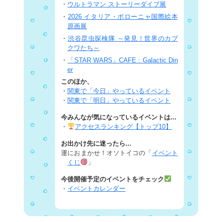
・
ウルトラマン ストーリーダイブ展
・
2026 イタリア・ボローニャ国際絵本
原画展
・
渋谷昆虫探検隊 ～発見！世界のカブ
クワたち～
・
「STAR WARS」CAFE : Galactic Din
er
このほか、
・
関東で「今日」やっているイベント
・
関東で「明日」やっているイベント
今みんなが気になっているイベントは...
・
アクセスランキング【トップ10】
お出かけ先に迷ったら...
運におまかせ！オソトイコの「
イベント
くじ
」
今後開催予定のイベントをチェック
・
イベントカレンダー