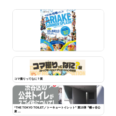
コマ撮りってなに？展
“THE TOKYO TOILET／トーキョートイレット” 第15弾『幡ヶ谷公
衆 …