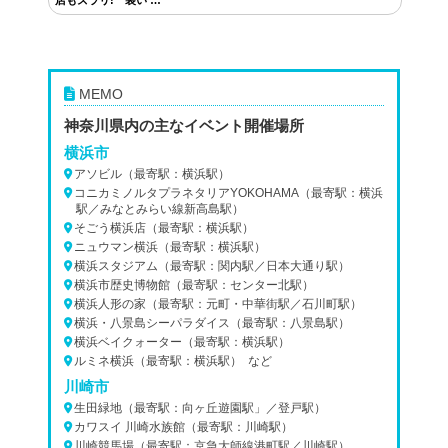
店もズラリ! 装い …
MEMO
神奈川県内の主なイベント開催場所
横浜市
アソビル（最寄駅：横浜駅）
コニカミノルタプラネタリアYOKOHAMA（最寄駅：横浜
駅／みなとみらい線新高島駅）
そごう横浜店（最寄駅：横浜駅）
ニュウマン横浜（最寄駅：横浜駅）
横浜スタジアム（最寄駅：関内駅／日本大通り駅）
横浜市歴史博物館（最寄駅：センター北駅）
横浜人形の家（最寄駅：元町・中華街駅／石川町駅）
横浜・八景島シーパラダイス（最寄駅：八景島駅）
横浜ベイクォーター（最寄駅：横浜駅）
ルミネ横浜（最寄駅：横浜駅） など
川崎市
生田緑地（最寄駅：向ヶ丘遊園駅」／登戸駅）
カワスイ 川崎水族館（最寄駅：川崎駅）
川崎競馬場（最寄駅：京急大師線港町駅／川崎駅）