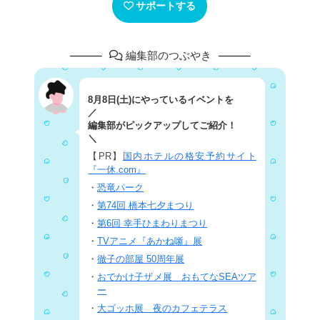
サポートする
編集部のつぶやき
8月8日(土)にやっているイベントを
／
編集部がピックアップしてご紹介！
＼
【PR】
国内ホテルの格安予約サイト
『一休.com』
・
恐竜パーク
・
第74回 橋本七夕まつり
・
第6回 幸手ひまわりまつり
・
TVアニメ『あかね噺』展
・
徹子の部屋 50周年展
・
おでかけ子ザメ展 おもてなSEAツア
ー
・
大ゴッホ展 夜のカフェテラス