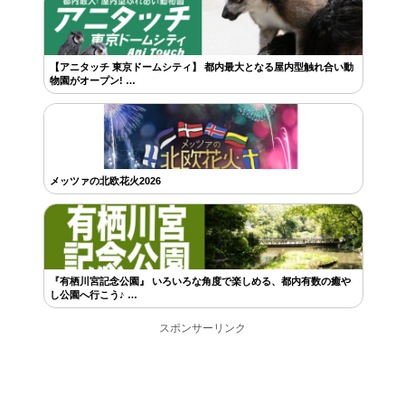
【アニタッチ 東京ドームシティ】 都内最大となる屋内型触れ合い動
物園がオープン! …
メッツァの北欧花火2026
『有栖川宮記念公園』 いろいろな角度で楽しめる、都内有数の癒や
し公園へ行こう♪ …
スポンサーリンク