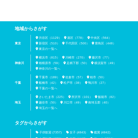
地域からさがす
渋谷区（1129）
港区（778）
中央区（564）
東京
新宿区（510）
千代田区（500）
豊島区（448）
東京の一覧へ
横浜市（815）
川崎市（270）
藤沢市（77）
神奈川
相模原市（59）
足柄下郡（50）
横須賀市（49）
神奈川の一覧へ
千葉市（189）
佐倉市（57）
柏市（50）
千葉
船橋市（42）
松戸市（38）
鴨川市（27）
千葉の一覧へ
さいたま市（225）
所沢市（101）
飯能市（82）
埼玉
越谷市（50）
川口市（49）
南埼玉郡（40）
埼玉の一覧へ
タグからさがす
子供歓迎 (7357)
女子 (4843)
鑑賞 (4842)