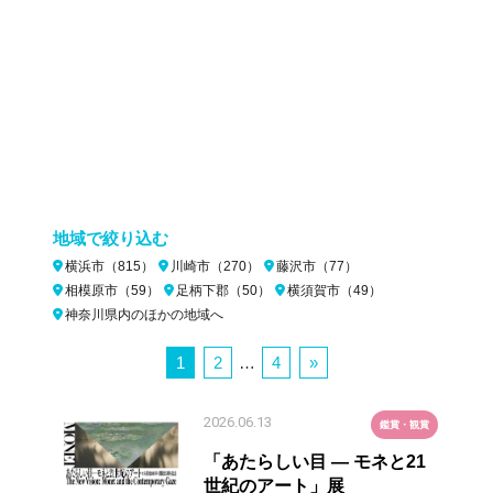
地域で絞り込む
横浜市（815）
川崎市（270）
藤沢市（77）
相模原市（59）
足柄下郡（50）
横須賀市（49）
神奈川県内のほかの地域へ
1
2
…
4
»
2026.06.13
鑑賞・観賞
「あたらしい目 ― モネと21
世紀のアート」展