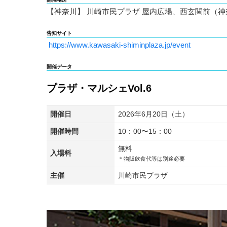
【神奈川】 川崎市民プラザ 屋内広場、西玄関前（神奈
告知サイト
https://www.kawasaki-shiminplaza.jp/event
開催データ
プラザ・マルシェVol.6
開催日
2026年6月20日（土）
開催時間
10：00〜15：00
無料
入場料
＊物販飲食代等は別途必要
主催
川崎市民プラザ