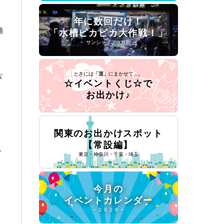
年に数回だけ！
舗
「水槽ピカピカ大作戦！」
− サンシャイン水族館 −
な
ときには
「運」
にまかせて...。
☆イベントくじ☆で
お出かけ♪
関東のお出かけスポット
【常設編】
ト
東京・神奈川・千葉・埼玉
今月の
イベントカレンダー
− 2 0 2 6 −