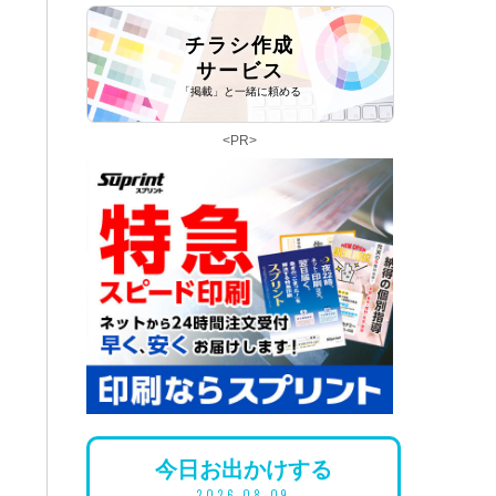
チラシ作成
サービス
「掲載」と一緒に頼める
<PR>
今日
お出かけ
する
2026.08.09