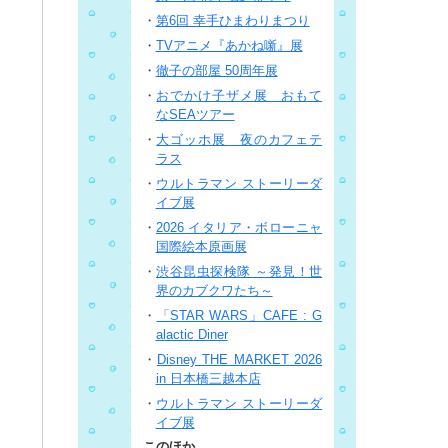
・
第6回 幸手ひまわりまつり
・
TVアニメ『あかね噺』展
・
徹子の部屋 50周年展
・
おでかけ子ザメ展 おもて
なSEAツアー
・
大ゴッホ展 夜のカフェテ
ラス
・
ウルトラマン ストーリーダ
イブ展
・
2026 イタリア・ボローニャ
国際絵本原画展
・
渋谷昆虫探検隊 ～発見！世
界のカブクワたち～
・
「STAR WARS」CAFE : G
alactic Diner
・
Disney THE MARKET 2026
in 日本橋三越本店
・
ウルトラマン ストーリーダ
イブ展
このほか、