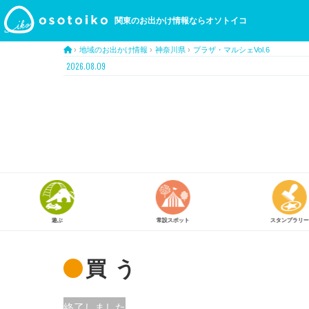
関東のお出かけ情報ならオソトイコ
›
地域のお出かけ情報
›
神奈川県
›
プラザ・マルシェVol.6
2026.08.09
常設スポット
スタンプラリー
アート
買う
終了しました