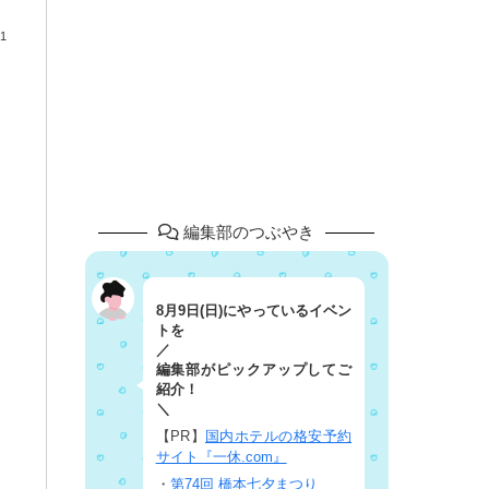
1
編集部のつぶやき
8月9日(日)にやっているイベン
トを
／
編集部がピックアップしてご
紹介！
＼
【PR】
国内ホテルの格安予約
サイト『一休.com』
・
第74回 橋本七夕まつり