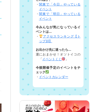
・
関東で「今日」やっている
イベント
・
関東で「明日」やっている
イベント
今みんなが気になっているイ
ベントは...
・
アクセスランキング【ト
ップ10】
お出かけ先に迷ったら...
運におまかせ！オソトイコの
「
イベントくじ
」
今後開催予定のイベントをチ
ェック
・
イベントカレンダー