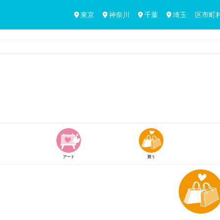
東京
神奈川
千葉
埼玉
区市町
買う
体験する