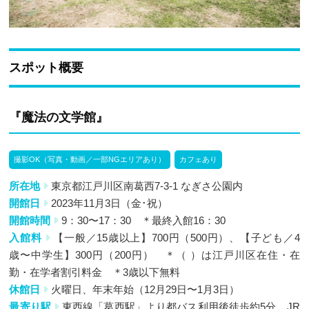
スポット概要
『魔法の文学館』
撮影OK（写真・動画／一部NGエリアあり）
カフェあり
所在地
東京都江戸川区南葛西7-3-1 なぎさ公園内
開館日
2023年11月3日（金･祝）
開館時間
9：30〜17：30 ＊最終入館16：30
入館料
【一般／15歳以上】700円（500円）、【子ども／4
歳〜中学生】300円（200円） ＊（ ）は江戸川区在住・在
勤・在学者割引料金 ＊3歳以下無料
休館日
火曜日、年末年始（12月29日〜1月3日）
最寄り駅
東西線「葛西駅」より都バス利用後徒歩約5分、JR