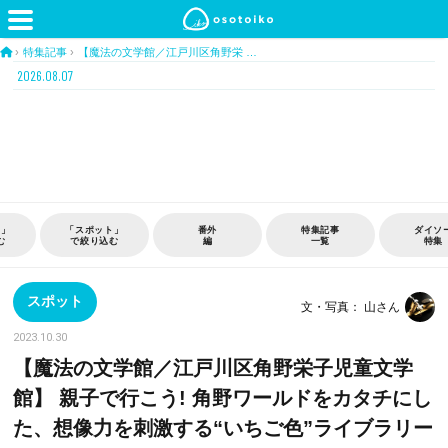
›
特集記事
›
【魔法の文学館／江戸川区角野栄 …
2026.08.07
特集記事
ダイソー
おうち
TOK
一覧
特集
時間
TOIL
スポット
文・写真： 山さん
2023.10.30
【魔法の文学館／江戸川区角野栄子児童文学
館】 親子で行こう! 角野ワールドをカタチにし
た、想像力を刺激する“いちご色”ライブラリー