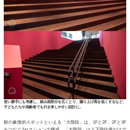
使い勝手にも考慮し、踏み面部分を広くとり、蹴り上げ高を低くするなど、
子どもたちや高齢者でも行き来しやすい設計に。
館の象徴的スポットといえる「大階段」は、1Fと2F、2Fと3F
をつなぐ2セクションで構成。「大階段」は上下階往復だけで