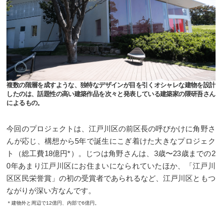
複数の階層を成すような、独特なデザインが目を引くオシャレな建物を設計
したのは、話題性の高い建築作品を次々と発表している建築家の隈研吾さん
によるもの。
今回のプロジェクトは、江戸川区の前区長の呼びかけに角野さ
んが応じ、構想から5年で誕生にこぎ着けた大きなプロジェク
ト（総工費18億円*）。じつは角野さんは、3歳〜23歳までの2
0年あまり江戸川区にお住まいになられていたほか、「江戸川
区区民栄誉賞」の初の受賞者であられるなど、江戸川区ともつ
ながりが深い方なんです。
＊建物外と周辺で12億円、内部で6億円。