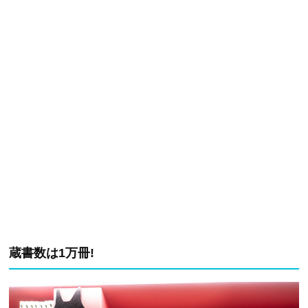
蔵書数は1万冊!