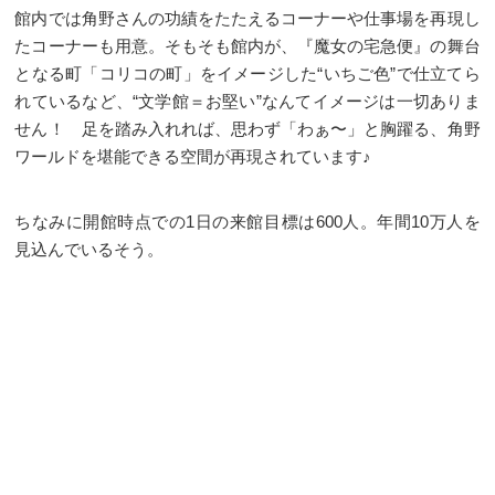
館内では角野さんの功績をたたえるコーナーや仕事場を再現し
たコーナーも用意。そもそも館内が、『魔女の宅急便』の舞台
となる町「コリコの町」をイメージした“いちご色”で仕立てら
れているなど、“文学館＝お堅い”なんてイメージは一切ありま
せん！ 足を踏み入れれば、思わず「わぁ〜」と胸躍る、角野
ワールドを堪能できる空間が再現されています♪
ちなみに開館時点での1日の来館目標は600人。年間10万人を
見込んでいるそう。