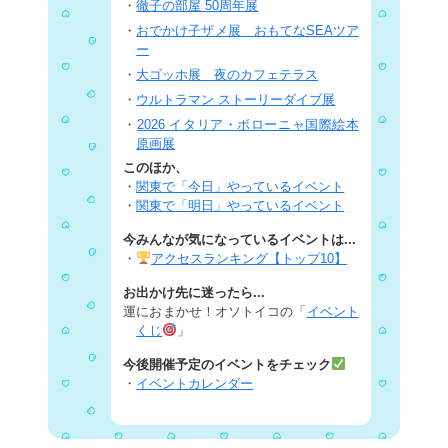
・
徹子の部屋 50周年展
・
おでかけ子ザメ展 おもてなSEAツア
ー
・
大ゴッホ展 夜のカフェテラス
・
ウルトラマン ストーリーダイブ展
・
2026 イタリア・ボローニャ国際絵本
原画展
このほか、
・
関東で「今日」やっているイベント
・
関東で「明日」やっているイベント
今みんなが気になっているイベントは...
・
アクセスランキング【トップ10】
お出かけ先に迷ったら...
運におまかせ！オソトイコの「
イベント
くじ
」
今後開催予定のイベントをチェック
・
イベントカレンダー