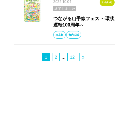
2025.10.04
いろいろ
終了しました
つながる山手線フェス ～環状
運転100周年～
東京都
都内広域
1
2
…
12
»