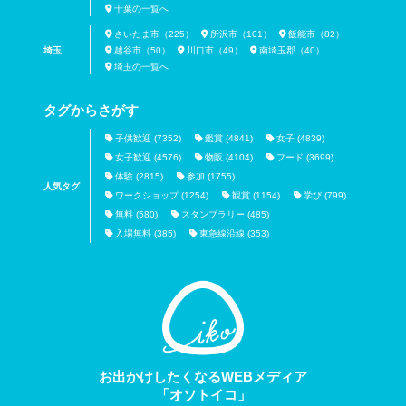
千葉の一覧へ
さいたま市（225）
所沢市（101）
飯能市（82）
埼玉
越谷市（50）
川口市（49）
南埼玉郡（40）
埼玉の一覧へ
タグからさがす
子供歓迎 (7352)
鑑賞 (4841)
女子 (4839)
女子歓迎 (4576)
物販 (4104)
フード (3699)
体験 (2815)
参加 (1755)
人気タグ
ワークショップ (1254)
観賞 (1154)
学び (799)
無料 (580)
スタンプラリー (485)
入場無料 (385)
東急線沿線 (353)
お出かけしたくなるWEBメディア
「オソトイコ」