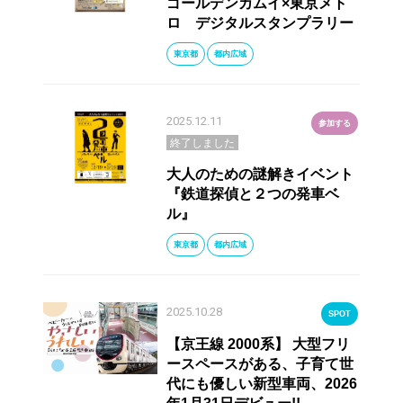
ゴールデンカムイ×東京メト
ロ デジタルスタンプラリー
東京都
都内広域
2025.12.11
参加する
終了しました
大人のための謎解きイベント
『鉄道探偵と２つの発車ベ
ル』
東京都
都内広域
2025.10.28
SPOT
【京王線 2000系】 大型フリ
ースペースがある、子育て世
代にも優しい新型車両、2026