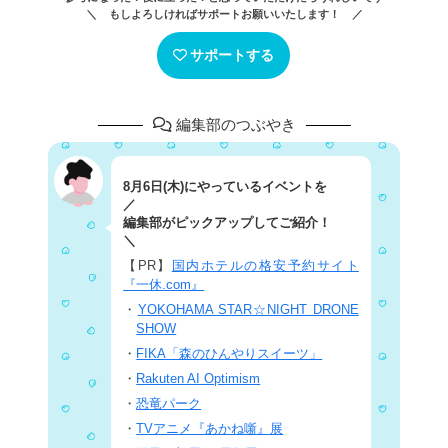
＼ もしよろしければサポートお願いいたします！ ／
サポートする
編集部のつぶやき
8月6日(木)にやっているイベントを
／
編集部がピックアップしてご紹介！
＼
【PR】
国内ホテルの格安予約サイト
『一休.com』
・
YOKOHAMA STAR☆NIGHT DRONE
SHOW
・
FIKA「森のひんやりスイーツ」
・
Rakuten AI Optimism
・
恐竜パーク
・
TVアニメ『あかね噺』展