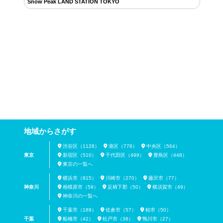
Snow Peak LAND STATION TOKYO
地域からさがす
渋谷区（1128）
港区（778）
中央区（564）
東京
新宿区（510）
千代田区（499）
豊島区（448）
東京の一覧へ
横浜市（815）
川崎市（270）
藤沢市（77）
神奈川
相模原市（59）
足柄下郡（50）
横須賀市（49）
神奈川の一覧へ
千葉市（189）
佐倉市（57）
柏市（50）
千葉
船橋市（42）
松戸市（38）
鴨川市（27）