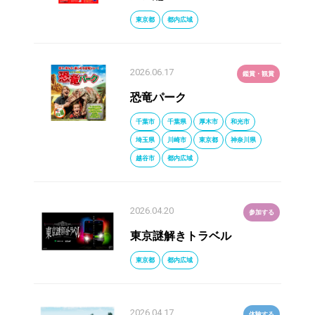
東京都
都内広域
2026.06.17
鑑賞・観賞
恐竜パーク
千葉市
千葉県
厚木市
和光市
埼玉県
川崎市
東京都
神奈川県
越谷市
都内広域
2026.04.20
参加する
東京謎解きトラベル
東京都
都内広域
2026.04.17
体験する