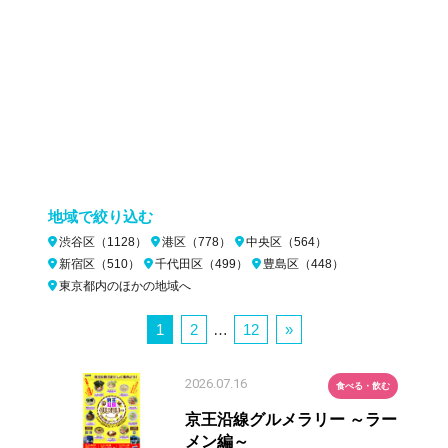
地域で絞り込む
渋谷区（1128）
港区（778）
中央区（564）
新宿区（510）
千代田区（499）
豊島区（448）
東京都内のほかの地域へ
1
2
…
12
»
2026.07.16
食べる・飲む
京王沿線グルメラリー ～ラー
メン編～