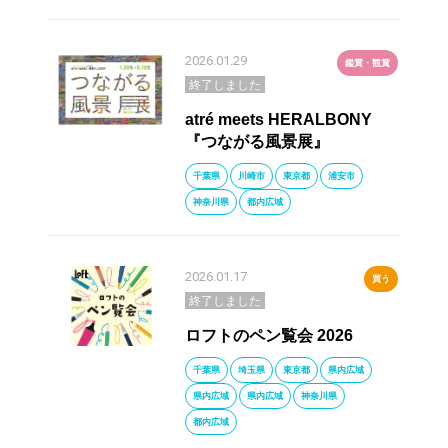
2026.01.29
鑑賞・観賞
終了しました
atré meets HERALBONY
『つながる風景展』
千葉県
川崎市
東京都
浦安市
神奈川県
都内広域
2026.01.17
買う
終了しました
ロフトのペン覧会 2026
千葉県
埼玉県
東京都
県内広域
県内広域
県内広域
神奈川県
都内広域