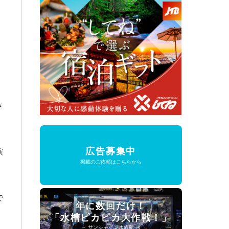
さ
広告募集中
演
掲載のご依頼はこちらから
で
年に数回だけ！
「水槽ピカピカ大作戦！」
− サンシャイン水族館 −