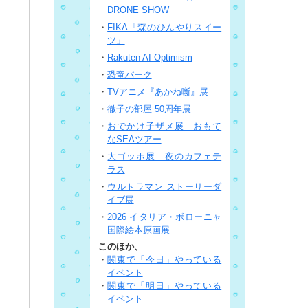
DRONE SHOW
・
FIKA「森のひんやりスイー
ツ」
・
Rakuten AI Optimism
・
恐竜パーク
・
TVアニメ『あかね噺』展
・
徹子の部屋 50周年展
・
おでかけ子ザメ展 おもて
なSEAツアー
・
大ゴッホ展 夜のカフェテ
ラス
・
ウルトラマン ストーリーダ
イブ展
・
2026 イタリア・ボローニャ
国際絵本原画展
このほか、
・
関東で「今日」やっている
イベント
・
関東で「明日」やっている
イベント