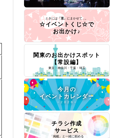
ときには
「運」
にまかせて...。
☆イベントくじ☆で
お出かけ♪
関東のお出かけスポット
【常設編】
東京・神奈川・千葉・埼玉
今月の
イベントカレンダー
− 2 0 2 6 −
チラシ作成
サービス
「掲載」と一緒に頼める