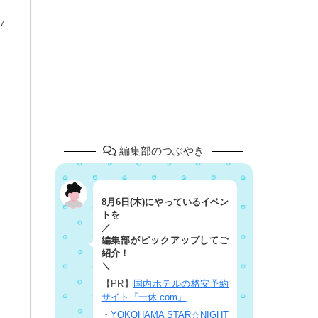
7
編集部のつぶやき
8月6日(木)にやっているイベン
トを
／
編集部がピックアップしてご
紹介！
＼
【PR】
国内ホテルの格安予約
サイト『一休.com』
・
YOKOHAMA STAR☆NIGHT