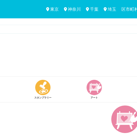
東京
神奈川
千葉
埼玉
区市町
アート
買う