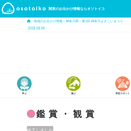
関東のお出かけ情報ならオソトイコ
›
地域のお出かけ情報
›
神奈川県
›
第1回 神奈川よさこいまつり
2026.08.06
遊ぶ
常設スポット
スタンプラリー
鑑賞・観賞
終了しました