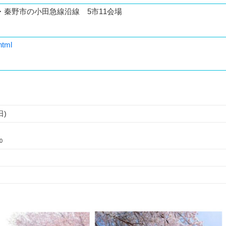
秦野市の小田急線沿線 5市11会場
html
日)
0