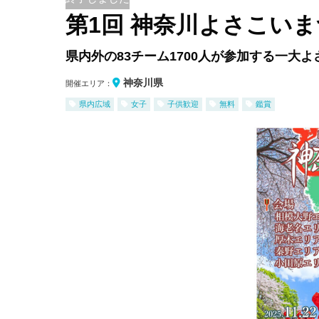
第1回 神奈川よさこい
県内外の83チーム1700人が参加する一大よ
神奈川県
開催エリア：
県内広域
女子
子供歓迎
無料
鑑賞