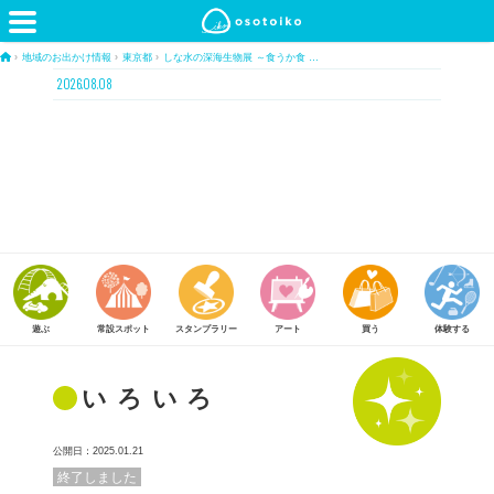
›
地域のお出かけ情報
›
東京都
›
しな水の深海生物展 ～食うか食 …
2026.08.08
常設スポット
スタンプラリー
アート
買う
体験する
食べる
いろいろ
公開日：2025.01.21
終了しました