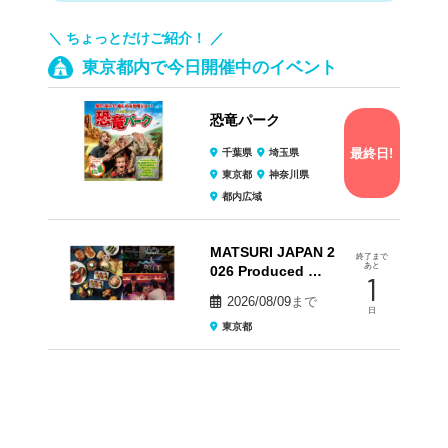
＼ ちょっとだけご紹介！ ／
東京都内で今日開催中のイベント
恐竜パーク
最終日!
千葉県
埼玉県
東京都
神奈川県
都内広域
MATSURI JAPAN 2
終了まで
あと
026 Produced …
1
2026/08/09
まで
日
東京都