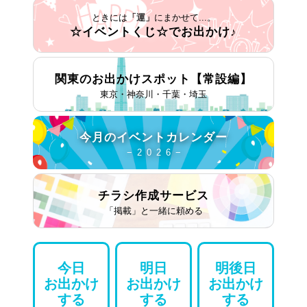
ときには
「運」
にまかせて...。
☆イベントくじ☆で
お出かけ♪
関東のお出かけスポット
【常設編】
東京・神奈川・千葉・埼玉
今月の
イベントカレンダー
− 2 0 2 6 −
チラシ作成
サービス
「掲載」と一緒に頼める
今日
明日
明後日
お出かけ
お出かけ
お出かけ
する
する
する