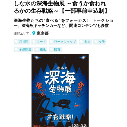
しな水の深海生物展 ～食うか食われ
るかの生存戦略～【一部事前申込制】
深海生物たちの“食べる”をフォーカス! トークショ
ー、深海魚キッチンカーなど、関連コンテンツも多数
東京都
開催エリア：
品川区
フード
ワークショップ
参加
女子
子供歓迎
物販
観賞