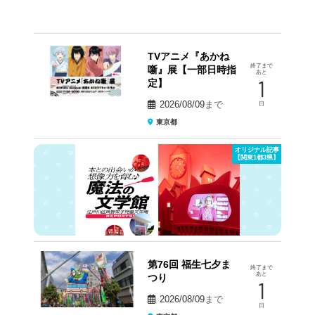
TVアニメ『あかね
終了まで
噺』展【一部日時指
あと
1
定】
2026/08/09
まで
日
東京都
オリジナル記事
【関東1都3県】
第76回 福生七夕ま
終了まで
あと
つり
1
2026/08/09
まで
日