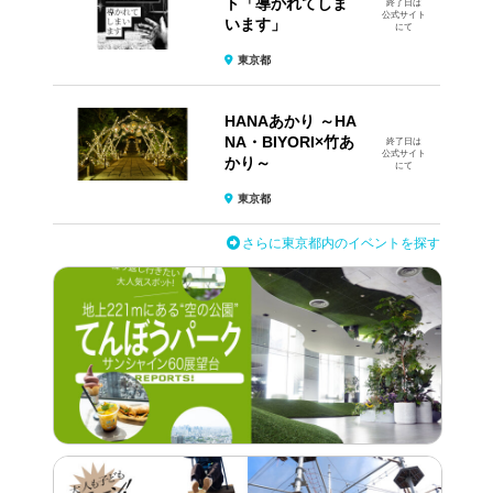
ト​「導かれてしま
終了日は
公式サイト
います」
にて
東京都
HANAあかり ～HA
NA・BIYORI×竹あ
終了日は
公式サイト
かり～
にて
東京都
さらに東京都内のイベントを探す