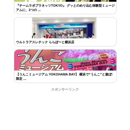
『チームラボプラネッツTOKYO』 グッとのめり込む体験型ミュージ
アムに、2つの …
ウルトラアスレチック ららぽーと横浜店
【うんこミュージアム YOKOHAMA BAY】 横浜で“うんこ”と遊ぼ!
限定 …
スポンサーリンク