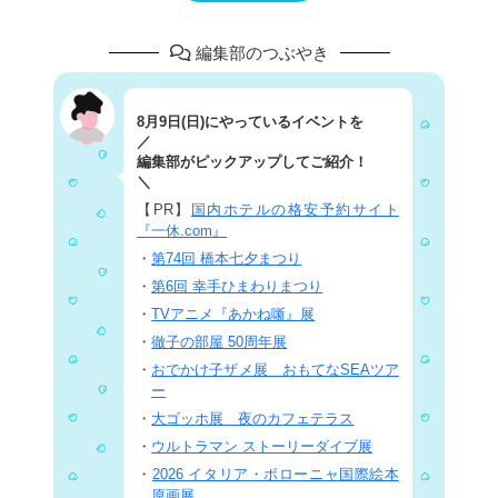
編集部のつぶやき
8月9日(日)にやっているイベントを
／
編集部がピックアップしてご紹介！
＼
【PR】
国内ホテルの格安予約サイト
『一休.com』
・
第74回 橋本七夕まつり
・
第6回 幸手ひまわりまつり
・
TVアニメ『あかね噺』展
・
徹子の部屋 50周年展
・
おでかけ子ザメ展 おもてなSEAツア
ー
・
大ゴッホ展 夜のカフェテラス
・
ウルトラマン ストーリーダイブ展
・
2026 イタリア・ボローニャ国際絵本
原画展