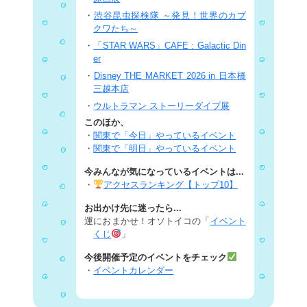
・
渋谷昆虫探検隊 ～発見！世界のカブ
クワたち～
・
「STAR WARS」CAFE : Galactic Din
er
・
Disney THE MARKET 2026 in 日本橋
三越本店
・
ウルトラマン ストーリーダイブ展
このほか、
・
関東で「今日」やっているイベント
・
関東で「明日」やっているイベント
今みんなが気になっているイベントは...
・
アクセスランキング【トップ10】
お出かけ先に迷ったら...
運におまかせ！オソトイコの「
イベント
くじ
」
今後開催予定のイベントをチェック
・
イベントカレンダー