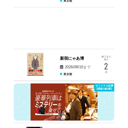
東京都
終了まで
新宿にゃあ博
あと
2
2026/08/10
まで
日
東京都
オリジナル記事
【関東1都3県】