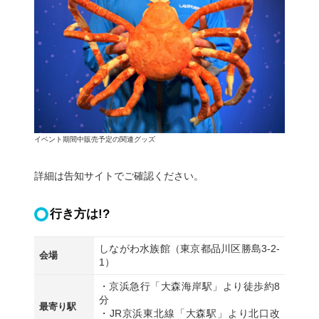
イベント期間中販売予定の関連グッズ
詳細は告知サイトでご確認ください。
行き方は!?
しながわ水族館（東京都品川区勝島3-2-
会場
1）
・京浜急行「大森海岸駅」より徒歩約8
分
最寄り駅
・JR京浜東北線「大森駅」より北口改