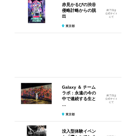
赤見かるびの渋谷
侵略計略からの脱
終了日は
公式サイト
出
にて
東京都
Galaxy ＆ チーム
ラボ：永遠の今の
終了日は
中で連続する生と
公式サイト
にて
…
東京都
没入型体験イベン