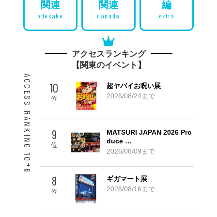
関連
関連
編
odekake
canada
extra
アクセスランキング
【関東のイベント】
ACCESS RANKING 10
10
超ヤバイお呪い展
2026/08/24まで
位
9
MATSURI JAPAN 2026 Pro
duce …
位
2026/08/09まで
6
8
ギガマート展
Go! TOP 5
2026/08/16まで
位