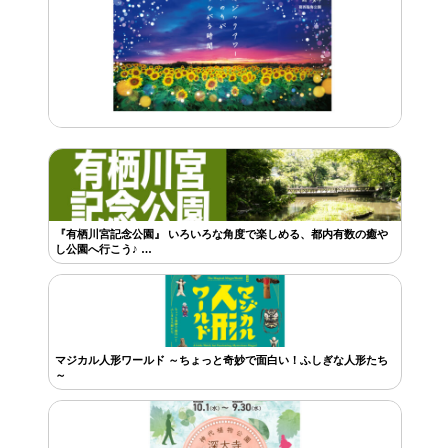
『有栖川宮記念公園』 いろいろな角度で楽しめる、都内有数の癒や
し公園へ行こう♪ …
マジカル人形ワールド ～ちょっと奇妙で面白い！ふしぎな人形たち
～