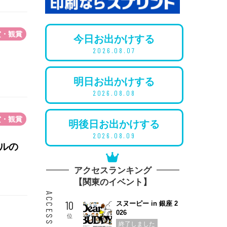
賞・観賞
今日
お出かけ
する
2026.08.07
明日
お出かけ
する
2026.08.08
賞・観賞
明後日
お出かけ
する
2026.08.09
パルの
アクセスランキング
【関東のイベント】
10
スヌーピー in 銀座 2
026
位
終了しました