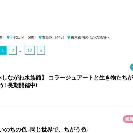
0）
千代田区（500）
豊島区（448）
東京都内のほかの地域へ
1
2
…
12
»
×しながわ水族館】 コラージュアートと生き物たち
! 長期開催中!
鑑
のちの色 -同じ世界で、ちがう色-