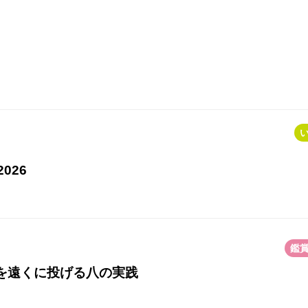
026
鑑
築を遠くに投げる八の実践