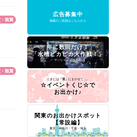
広告募集中
賞・観賞
掲載のご依頼はこちらから
年に数回だけ！
「水槽ピカピカ大作戦！」
− サンシャイン水族館 −
賞・観賞
ときには
「運」
にまかせて...。
☆イベントくじ☆で
お出かけ♪
関東のお出かけスポット
【常設編】
東京・神奈川・千葉・埼玉