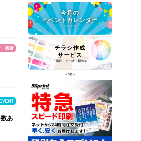
今月の
イベントカレンダー
− 2 0 2 6 −
チラシ作成
賞・観賞
サービス
「掲載」と一緒に頼める
<PR>
EVENT
多数あ