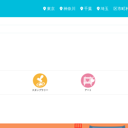
東京
神奈川
千葉
埼玉
区市町
アート
買う