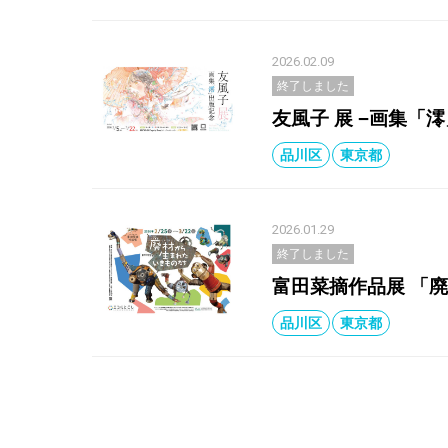
2026.02.09
終了しました
友⾵⼦ 展 −画集「
品川区
東京都
2026.01.29
終了しました
富田菜摘作品展 「
品川区
東京都