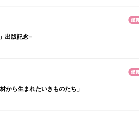
鑑
澪」出版記念−
鑑
廃材から生まれたいきものたち」