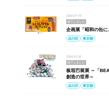
2026.01.19
終了しました
企画展「昭和の缶に
品川区
東京都
2026.01.05
終了しました
板垣巴留展 ～「BE
創造の世界～
品川区
東京都