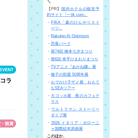
＼
【PR】
国内ホテルの格安予
約サイト『一休.com』
・
FIKA「森のひんやりスイ
ーツ」
・
Rakuten AI Optimism
・
恐竜パーク
・
第74回 橋本七夕まつり
・
第6回 幸手ひまわりまつり
・
TVアニメ『あかね噺』展
EVENT
・
徹子の部屋 50周年展
がコラ
・
おでかけ子ザメ展 おもて
なSEAツアー
・
大ゴッホ展 夜のカフェテ
ラス
・
ウルトラマン ストーリー
ダイブ展
・
2026 イタリア・ボローニ
賞・観賞
ャ国際絵本原画展
このほか、