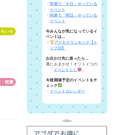
・
関東で「今日」やっている
イベント
・
関東で「明日」やっている
イベント
いろいろ
今みんなが気になっているイ
ベントは...
・
アクセスランキング【ト
ップ10】
お出かけ先に迷ったら...
運におまかせ！オソトイコの
「
イベントくじ
」
今後開催予定のイベントをチ
賞・観賞
ェック
・
イベントカレンダー
<PR>