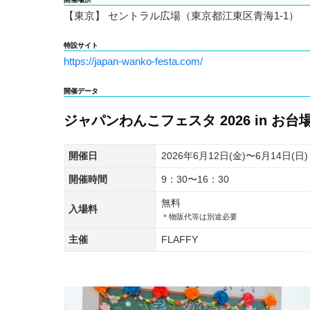
【東京】 セントラル広場（東京都江東区青海1-1）
特設サイト
https://japan-wanko-festa.com/
開催データ
ジャパンわんこフェスタ 2026 in お台
開催日
2026年6月12日(金)〜6月14日(日)
開催時間
9：30〜16：30
無料
入場料
＊物販代等は別途必要
主催
FLAFFY