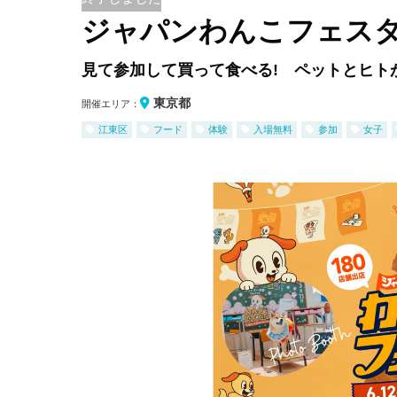
ジャパンわんこフェスタ 2
見て参加して買って食べる! ペットとヒト
東京都
開催エリア：
江東区
フード
体験
入場無料
参加
女子