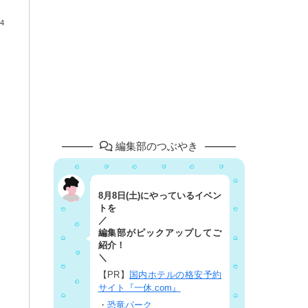
4
編集部のつぶやき
8月8日(土)にやっているイベン
トを
／
編集部がピックアップしてご
紹介！
＼
【PR】
国内ホテルの格安予約
サイト『一休.com』
・
恐竜パーク