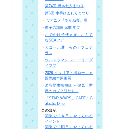
・
第74回 橋本七夕まつり
・
第6回 幸手ひまわりまつり
・
TVアニメ『あかね噺』展
・
徹子の部屋 50周年展
・
おでかけ子ザメ展 おもて
なSEAツアー
・
大ゴッホ展 夜のカフェテ
ラス
・
ウルトラマン ストーリーダ
イブ展
・
2026 イタリア・ボローニャ
国際絵本原画展
・
渋谷昆虫探検隊 ～発見！世
界のカブクワたち～
・
「STAR WARS」CAFE : G
alactic Diner
このほか、
・
関東で「今日」やっている
イベント
・
関東で「明日」やっている