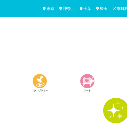
東京
神奈川
千葉
埼玉
区市町
買う
体験する