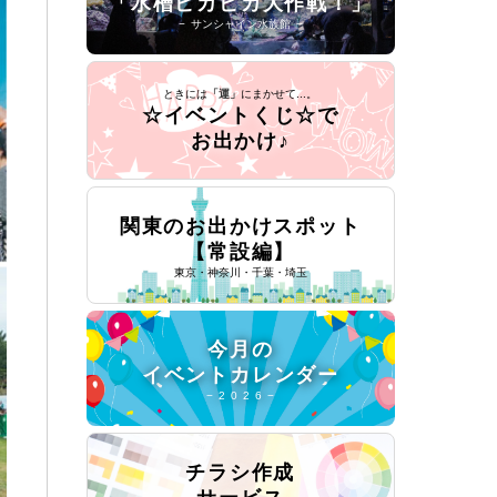
「水槽ピカピカ大作戦！」
− サンシャイン水族館 −
ときには
「運」
にまかせて...。
☆イベントくじ☆で
お出かけ♪
関東のお出かけスポット
【常設編】
東京・神奈川・千葉・埼玉
今月の
イベントカレンダー
− 2 0 2 6 −
チラシ作成