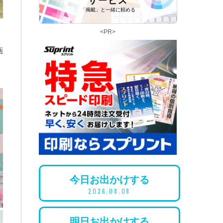
サービス
「掲載」と一緒に頼める
<PR>
画
今日
お出かけ
する
2026.08.08
明日
お出かけ
する