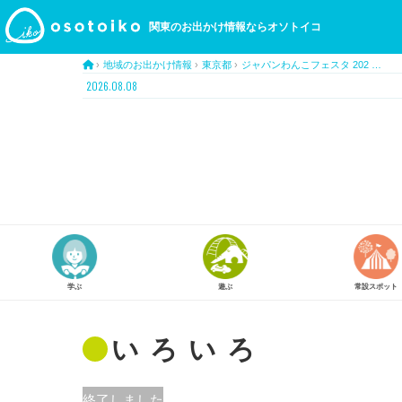
関東のお出かけ情報ならオソトイコ
›
地域のお出かけ情報
›
東京都
›
ジャパンわんこフェスタ 202 …
2026.08.08
常設スポット
スタンプラリー
アート
いろいろ
終了しました