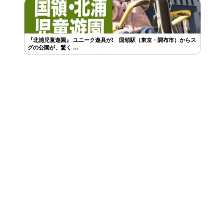
『北浦児童遊園』 ユニーク遊具が! 国領駅（東京・調布市）からス
グの公園が、驚く …