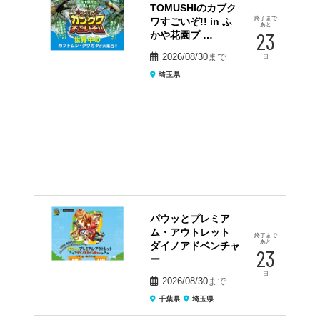
TOMUSHIのカブク
終了まで
ワすごいぞ!! in ふ
あと
23
かや花園プ …
2026/08/30
まで
日
埼玉県
パウッとプレミア
ム・アウトレット
終了まで
あと
ダイノアドベンチャ
23
ー
日
2026/08/30
まで
千葉県
埼玉県