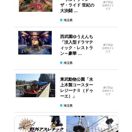
終了日は
ザ・ライド 世紀の
公式サイト
にて
大決闘 …
埼玉県
西武園ゆうえんち
「没入型ドラマテ
終了日は
ィック・レストラ
公式サイト
にて
ン～豪華 …
埼玉県
東武動物公園「水
上木製コースター
終了日は
レジーナⅡ（ドゥ
公式サイト
にて
ーエ）」
埼玉県