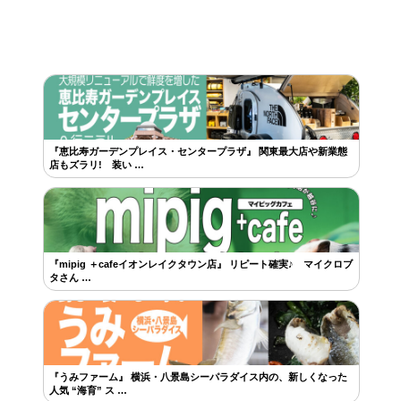
『恵比寿ガーデンプレイス・センタープラザ』 関東最大店や新業態
店もズラリ! 装い …
『mipig ＋cafeイオンレイクタウン店』 リピート確実♪ マイクロブ
タさん …
『うみファーム』 横浜・八景島シーパラダイス内の、新しくなった
人気 “海育” ス …