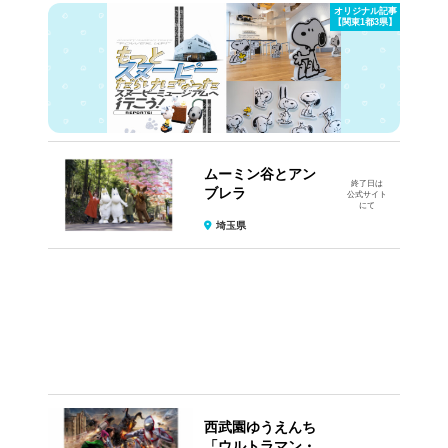
オリジナル記事
【関東1都3県】
ムーミン谷とアン
終了日は
ブレラ
公式サイト
にて
埼玉県
西武園ゆうえんち
「ウルトラマン・