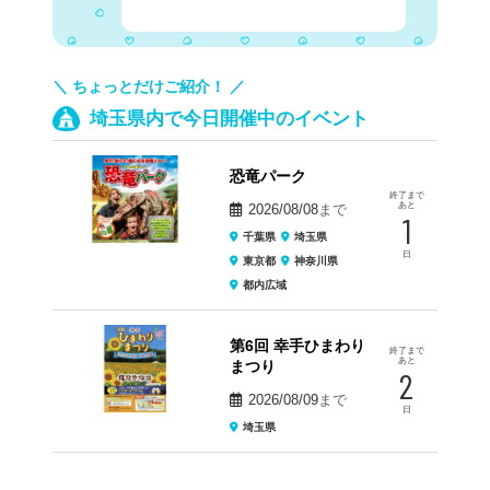
＼ ちょっとだけご紹介！ ／
埼玉県内で今日開催中のイベント
恐竜パーク
終了まで
あと
2026/08/08
まで
1
千葉県
埼玉県
日
東京都
神奈川県
都内広域
第6回 幸手ひまわり
終了まで
あと
まつり
2
2026/08/09
まで
日
埼玉県