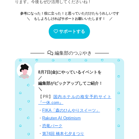
ります。今後もぜひ活用してくださいね！
参考になった！役に立った！と思っていただけたらうれしいです
＼ もしよろしければサポートお願いいたします！ ／
サポートする
編集部のつぶやき
8月7日(金)にやっているイベントを
／
編集部がピックアップしてご紹介！
＼
【PR】
国内ホテルの格安予約サイト
『一休.com』
・
FIKA「森のひんやりスイーツ」
・
Rakuten AI Optimism
・
恐竜パーク
・
第74回 橋本七夕まつり