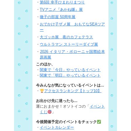
・
第6回 幸手ひまわりまつり
・
TVアニメ『あかね噺』展
・
徹子の部屋 50周年展
・
おでかけ子ザメ展 おもてなSEAツア
ー
・
大ゴッホ展 夜のカフェテラス
・
ウルトラマン ストーリーダイブ展
・
2026 イタリア・ボローニャ国際絵本
原画展
このほか、
・
関東で「今日」やっているイベント
・
関東で「明日」やっているイベント
今みんなが気になっているイベントは...
・
アクセスランキング【トップ10】
お出かけ先に迷ったら...
運におまかせ！オソトイコの「
イベント
くじ
」
今後開催予定のイベントをチェック
・
イベントカレンダー