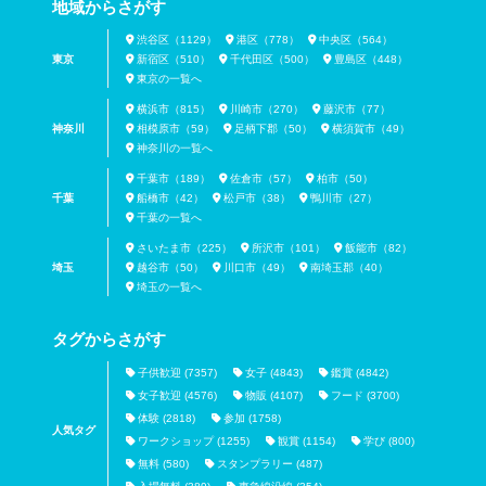
地域からさがす
渋谷区（1129）
港区（778）
中央区（564）
東京
新宿区（510）
千代田区（500）
豊島区（448）
東京の一覧へ
横浜市（815）
川崎市（270）
藤沢市（77）
神奈川
相模原市（59）
足柄下郡（50）
横須賀市（49）
神奈川の一覧へ
千葉市（189）
佐倉市（57）
柏市（50）
千葉
船橋市（42）
松戸市（38）
鴨川市（27）
千葉の一覧へ
さいたま市（225）
所沢市（101）
飯能市（82）
埼玉
越谷市（50）
川口市（49）
南埼玉郡（40）
埼玉の一覧へ
タグからさがす
子供歓迎 (7357)
女子 (4843)
鑑賞 (4842)
女子歓迎 (4576)
物販 (4107)
フード (3700)
体験 (2818)
参加 (1758)
人気タグ
ワークショップ (1255)
観賞 (1154)
学び (800)
無料 (580)
スタンプラリー (487)