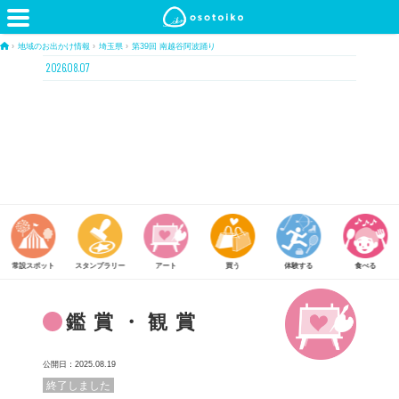
›
地域のお出かけ情報
›
埼玉県
›
第39回 南越谷阿波踊り
2026.08.07
常設スポット
スタンプラリー
アート
買う
体験する
食べる
鑑賞・観賞
公開日：2025.08.19
終了しました