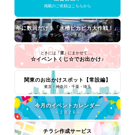
掲載のご依頼はこちらから
年に数回だけ！
「水槽ピカピカ大作戦！」
− サンシャイン水族館 −
ときには
「運」
にまかせて...。
☆イベントくじ☆で
お出かけ♪
関東のお出かけスポット
【常設編】
東京・神奈川・千葉・埼玉
今月の
イベントカレンダー
− 2 0 2 6 −
チラシ作成
サービス