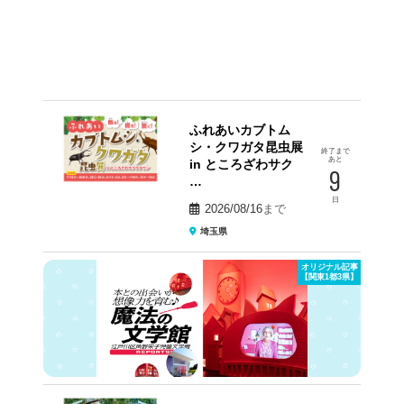
ふれあいカブトム
シ・クワガタ昆虫展
終了まで
あと
in ところざわサク
9
…
日
2026/08/16
まで
埼玉県
オリジナル記事
【関東1都3県】