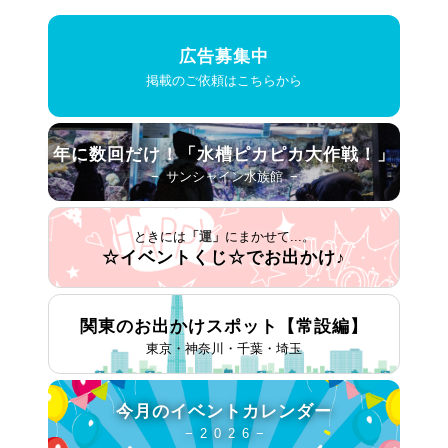
広告募集中
掲載のご依頼はこちらから
年に数回だけ！
「水槽ピカピカ大作戦！」
− サンシャイン水族館 −
ときには
「運」
にまかせて...。
☆イベントくじ☆で
お出かけ♪
関東のお出かけスポット
【常設編】
東京・神奈川・千葉・埼玉
今月の
イベントカレンダー
− 2 0 2 6 −