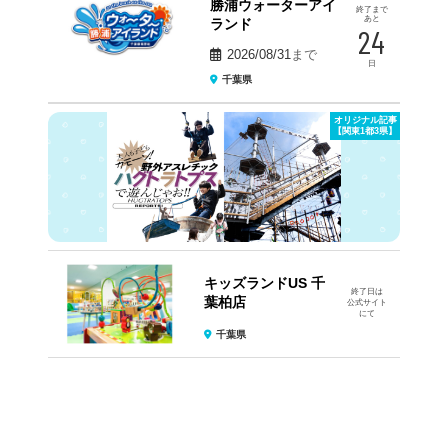
勝浦ウォーターアイ
終了まで
あと
ランド
24
2026/08/31
まで
日
千葉県
オリジナル記事
【関東1都3県】
キッズランドUS 千
終了日は
葉柏店
公式サイト
にて
千葉県