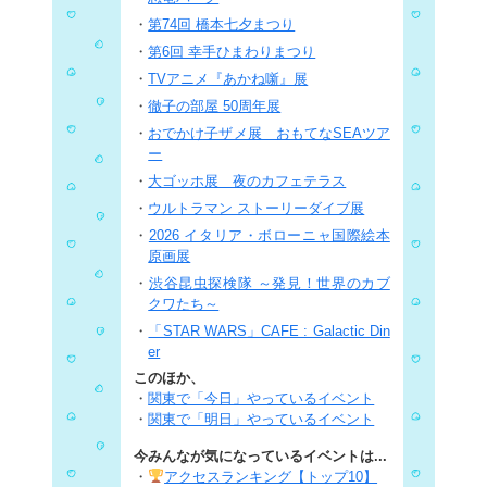
・
第74回 橋本七夕まつり
・
第6回 幸手ひまわりまつり
・
TVアニメ『あかね噺』展
・
徹子の部屋 50周年展
・
おでかけ子ザメ展 おもてなSEAツア
ー
・
大ゴッホ展 夜のカフェテラス
・
ウルトラマン ストーリーダイブ展
・
2026 イタリア・ボローニャ国際絵本
原画展
・
渋谷昆虫探検隊 ～発見！世界のカブ
クワたち～
・
「STAR WARS」CAFE : Galactic Din
er
このほか、
・
関東で「今日」やっているイベント
・
関東で「明日」やっているイベント
今みんなが気になっているイベントは...
・
アクセスランキング【トップ10】