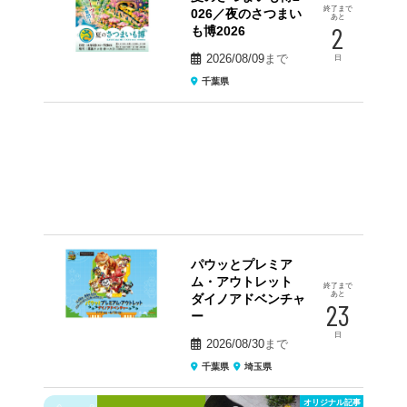
終了まで
026／夜のさつまい
あと
2
も博2026
2026/08/09
まで
日
千葉県
パウッとプレミア
ム・アウトレット
終了まで
あと
ダイノアドベンチャ
23
ー
日
2026/08/30
まで
千葉県
埼玉県
オリジナル記事