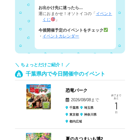
お出かけ先に迷ったら...
運におまかせ！オソトイコの「
イベント
くじ
」
今後開催予定のイベントをチェック
・
イベントカレンダー
＼ ちょっとだけご紹介！ ／
千葉県内で今日開催中のイベント
恐竜パーク
終了まで
あと
2026/08/08
まで
1
千葉県
埼玉県
日
東京都
神奈川県
都内広域
夏のさつまいも博2