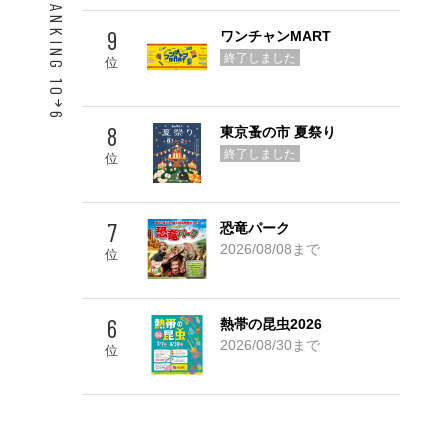
ACCESS RANKING 10
9
ワンチャンMART
終了しました
位
6
8
東京蚤の市 夏祭り
Go! TOP 5
終了しました
位
7
恐竜パーク
2026/08/08まで
位
6
熱帯の昆虫2026
2026/08/30まで
位