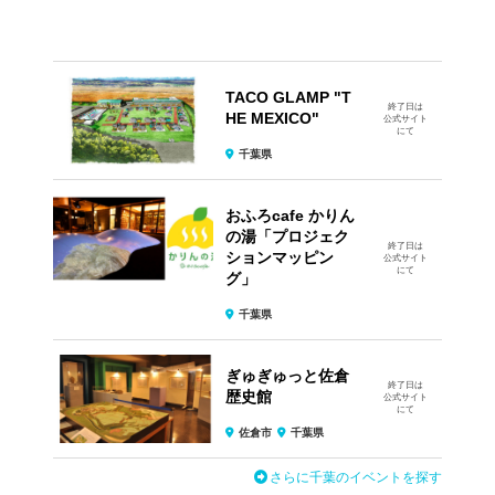
TACO GLAMP "T
終了日は
HE MEXICO"
公式サイト
にて
千葉県
おふろcafe かりん
の湯「プロジェク
終了日は
ションマッピン
公式サイト
にて
グ」
千葉県
ぎゅぎゅっと佐倉
終了日は
歴史館
公式サイト
にて
佐倉市
千葉県
さらに千葉のイベントを探す