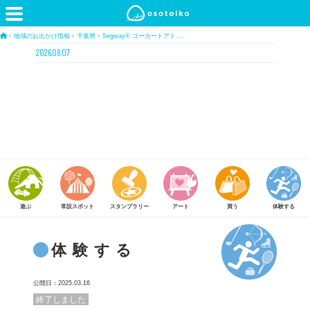
›
地域のお出かけ情報
›
千葉県
›
Segway® ゴーカートアト …
2026.08.07
常設スポット
スタンプラリー
アート
買う
体験する
食べる
体験する
公開日：2025.03.16
終了しました