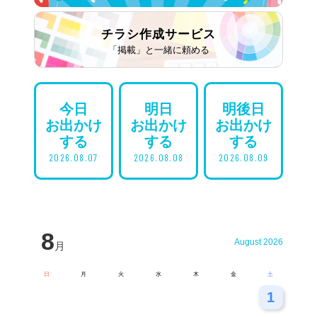
チラシ作成
サービス
「掲載」と一緒に頼める
今日
明日
明後日
お出かけ
お出かけ
お出かけ
する
する
する
2026.08.07
2026.08.08
2026.08.09
8
August 2026
月
日
月
火
水
木
金
土
26
27
28
29
30
31
1