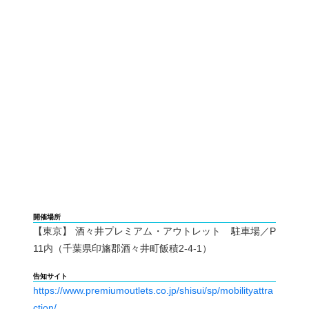
開催場所
【東京】 酒々井プレミアム・アウトレット 駐車場／P
11内（千葉県印旛郡酒々井町飯積2-4-1）
告知サイト
https://www.premiumoutlets.co.jp/shisui/sp/mobilityattra
ction/