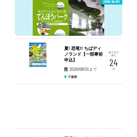
【関東1都3県】
夏! 恐竜!! ちばディ
終了まで
ノランド【一部事前
あと
24
申込】
2026/08/31
まで
日
千葉県