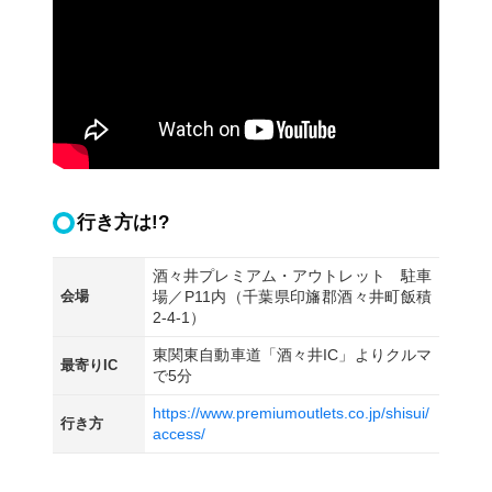
行き方は!?
酒々井プレミアム・アウトレット 駐車
会場
場／P11内（千葉県印旛郡酒々井町飯積
2-4-1）
東関東自動車道「
酒々井IC
」よりクルマ
最寄りIC
で5分
https://www.premiumoutlets.co.jp/shisui/
行き方
access/