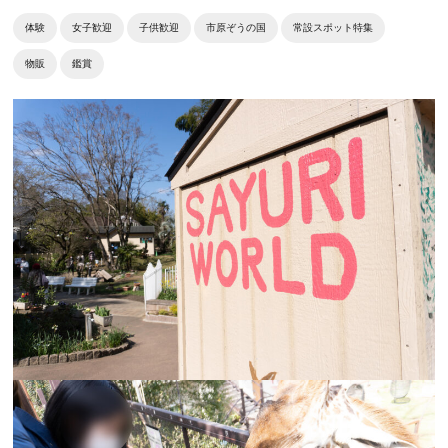
体験
女子歓迎
子供歓迎
市原ぞうの国
常設スポット特集
物販
鑑賞