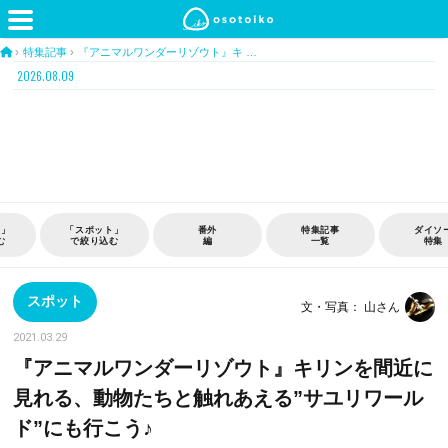
›
特集記事
›
『アニマルワンダーリゾウト』キ …
2026.08.09
特集記事
ダイソー
おうち
TOKY
一覧
特集
時間
TOILE
スポット
文・写真： 山さん
2021.03.29
『アニマルワンダーリゾウト』キリンを間近に
見れる、動物たちと触れあえる”サユリワール
ド”にも行こう♪