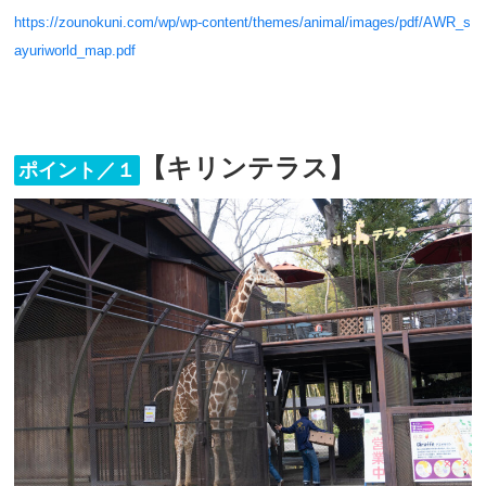
https://zounokuni.com/wp/wp-content/themes/animal/images/pdf/AWR_s
ayuriworld_map.pdf
【キリンテラス】
ポイント／１