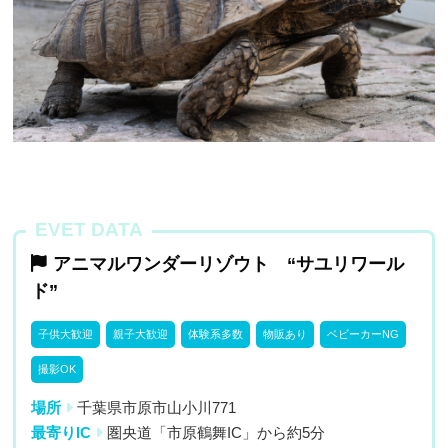
EVET DATA
アニマルワンダーリゾウト “サユリワール
ド”
子供大歓迎
親子大歓迎
体験系多数
物販あり
ベビーカーNG
撮影OK
場所
千葉県市原市山小川771
最寄りIC
圏央道「市原鶴舞IC」から約5分