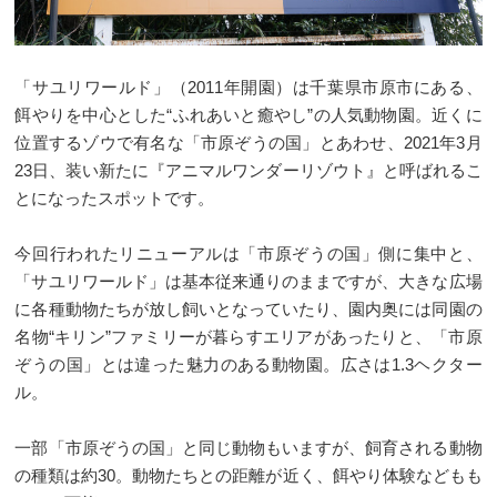
「サユリワールド」（2011年開園）は千葉県市原市にある、
餌やりを中心とした“ふれあいと癒やし”の人気動物園。近くに
位置するゾウで有名な「市原ぞうの国」とあわせ、2021年3月
23日、装い新たに『アニマルワンダーリゾウト』と呼ばれるこ
とになったスポットです。
今回行われたリニューアルは「市原ぞうの国」側に集中と、
「サユリワールド」は基本従来通りのままですが、大きな広場
に各種動物たちが放し飼いとなっていたり、園内奥には同園の
名物“キリン”ファミリーが暮らすエリアがあったりと、「市原
ぞうの国」とは違った魅力のある動物園。広さは1.3ヘクター
ル。
一部「市原ぞうの国」と同じ動物もいますが、飼育される動物
の種類は約30。動物たちとの距離が近く、餌やり体験などもも