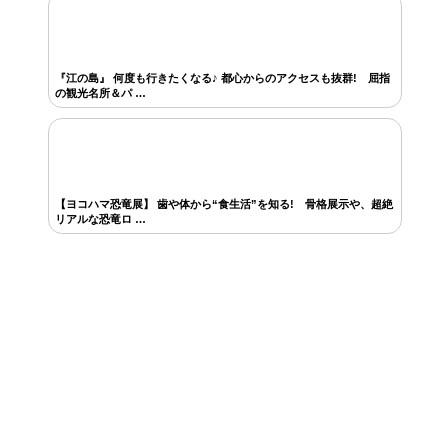
『江の島』 何度も行きたくなる♪ 都心からのアクセスも抜群! 屈指
の観光名所＆パ …
【ヨコハマ恐竜展】 歯や体から“食生活”を知る! 骨格展示や、超絶
リアルな恐竜ロ …