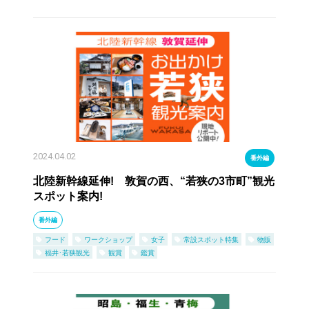
2024.04.02
番外編
北陸新幹線延伸! 敦賀の西、“若狭の3市町”観光
スポット案内!
番外編
フード
ワークショップ
女子
常設スポット特集
物販
福井･若狭観光
観賞
鑑賞