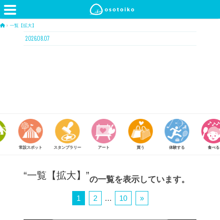
›
一覧【拡大】
2026.08.07
常設スポット
スタンプラリー
アート
買う
体験する
食べる
“一覧【拡大】”
の一覧を表示しています。
1
2
…
10
»