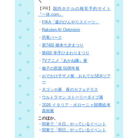
＼
【PR】
国内ホテルの格安予約サイト
『一休.com』
・
FIKA「森のひんやりスイーツ」
・
Rakuten AI Optimism
・
恐竜パーク
・
第74回 橋本七夕まつり
・
第6回 幸手ひまわりまつり
・
TVアニメ『あかね噺』展
・
徹子の部屋 50周年展
・
おでかけ子ザメ展 おもてなSEAツア
ー
・
大ゴッホ展 夜のカフェテラス
・
ウルトラマン ストーリーダイブ展
・
2026 イタリア・ボローニャ国際絵本
原画展
このほか、
・
関東で「今日」やっているイベント
・
関東で「明日」やっているイベント