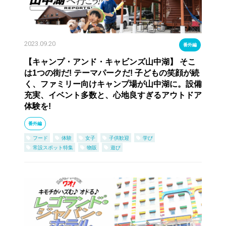
2023.09.20
番外編
【キャンプ・アンド・キャビンズ山中湖】 そこ
は1つの街だ! テーマパークだ! 子どもの笑顔が続
く、ファミリー向けキャンプ場が山中湖に。設備
充実、イベント多数と、心地良すぎるアウトドア
体験を!
番外編
フード
体験
女子
子供歓迎
学び
常設スポット特集
物販
遊び