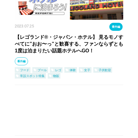
2023.07.25
番外編
【レゴランド®・ジャパン・ホテル】 見るモノす
べてに”おお〜っ”と歓喜する、ファンならずとも
1度は泊まりたい話題ホテルへGO！
番外編
フード
プール
レゴ
体験
女子
子供歓迎
常設スポット特集
物販