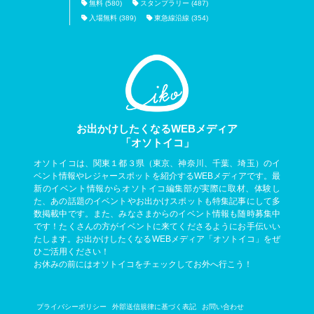
無料 (580)
スタンプラリー (487)
入場無料 (389)
東急線沿線 (354)
お出かけしたくなるWEBメディア
「オソトイコ」
オソトイコは、関東１都３県（東京、神奈川、千葉、埼玉）のイ
ベント情報やレジャースポットを紹介するWEBメディアです。最
新のイベント情報からオソトイコ編集部が実際に取材、体験し
た、あの話題のイベントやお出かけスポットも特集記事にして多
数掲載中です。また、みなさまからのイベント情報も随時募集中
です！たくさんの方がイベントに来てくださるようにお手伝いい
たします。お出かけしたくなるWEBメディア「オソトイコ」をぜ
ひご活用ください！
お休みの前にはオソトイコをチェックしてお外へ行こう！
プライバシーポリシー
外部送信規律に基づく表記
お問い合わせ