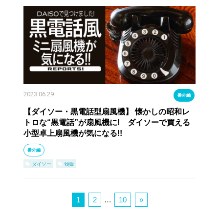
2023.06.29
番外編
【ダイソー・黒電話型扇風機】 懐かしの昭和レ
トロな“黒電話”が扇風機に! ダイソーで買える
小型卓上扇風機が気になる!!
番外編
ダイソー
物販
1
2
…
10
»