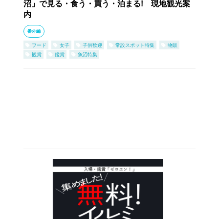
沼」で見る・食う・買う・泊まる! 現地観光案
内
番外編
フード
女子
子供歓迎
常設スポット特集
物販
観賞
鑑賞
魚沼特集