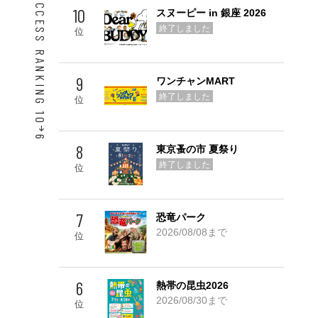
ACCESS RANKING 10
10
スヌーピー in 銀座 2026
終了しました
位
9
ワンチャンMART
終了しました
位
6
8
東京蚤の市 夏祭り
Go! TOP 5
終了しました
位
7
恐竜パーク
2026/08/08まで
位
6
熱帯の昆虫2026
2026/08/30まで
位