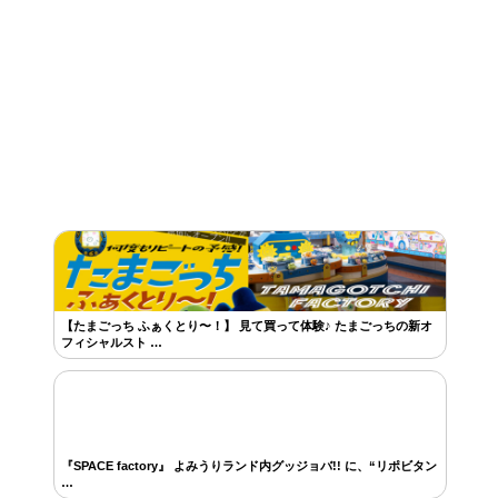
【たまごっち ふぁくとり〜！】 見て買って体験♪ たまごっちの新オ
フィシャルスト …
『SPACE factory』 よみうりランド内グッジョバ!! に、“リポビタン
…