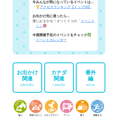
今みんなが気になっているイベントは...
・
アクセスランキング【トップ10】
お出かけ先に迷ったら...
運におまかせ！オソトイコの「
イベント
くじ
」
今後開催予定のイベントをチェック
・
イベントカレンダー
お出かけ
カナダ
番外
関連
関連
編
odekake
canada
extra
遊ぶ
常設スポット
スタンプラリー
アート
買う
体験する
食べる
参加