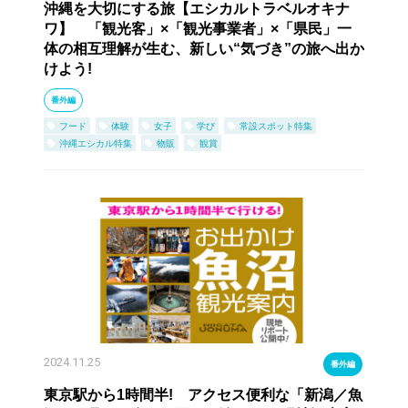
沖縄を大切にする旅【エシカルトラベルオキナ
ワ】 「観光客」×「観光事業者」×「県民」一
体の相互理解が生む、新しい“気づき”の旅へ出か
けよう!
番外編
フード
体験
女子
学び
常設スポット特集
沖縄エシカル特集
物販
観賞
2024.11.25
番外編
東京駅から1時間半! アクセス便利な「新潟／魚