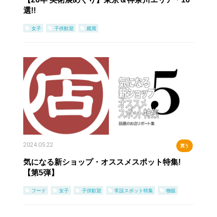
選!!
女子
子供歓迎
鑑賞
2024.05.22
買う
気になる新ショップ・オススメスポット特集!
【第5弾】
フード
女子
子供歓迎
常設スポット特集
物販