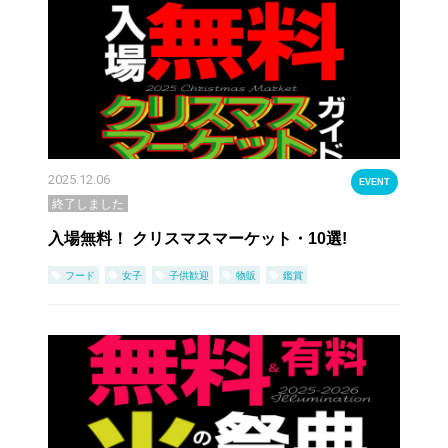
2025.12.06
EVENT
終了しました
入場無料！ クリスマスマーケット・10選!
フード
女子
子供歓迎
物販
鑑賞