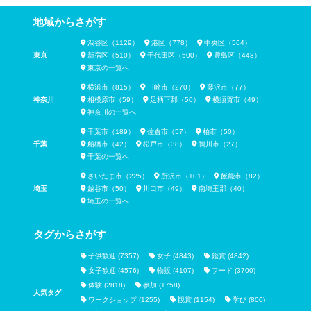
地域からさがす
渋谷区（1129）
港区（778）
中央区（564）
東京
新宿区（510）
千代田区（500）
豊島区（448）
東京の一覧へ
横浜市（815）
川崎市（270）
藤沢市（77）
神奈川
相模原市（59）
足柄下郡（50）
横須賀市（49）
神奈川の一覧へ
千葉市（189）
佐倉市（57）
柏市（50）
千葉
船橋市（42）
松戸市（38）
鴨川市（27）
千葉の一覧へ
さいたま市（225）
所沢市（101）
飯能市（82）
埼玉
越谷市（50）
川口市（49）
南埼玉郡（40）
埼玉の一覧へ
タグからさがす
子供歓迎 (7357)
女子 (4843)
鑑賞 (4842)
女子歓迎 (4576)
物販 (4107)
フード (3700)
体験 (2818)
参加 (1758)
人気タグ
ワークショップ (1255)
観賞 (1154)
学び (800)