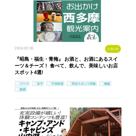
2024.02.06
いろいろ
『昭島・福生・青梅』 お酒と、お酒にあるスイ
ーツ＆チーズ！ 食べて、飲んで、美味しいお店
スポット4選!
フード
女子
子供歓迎
常設スポット特集
物販
鑑賞