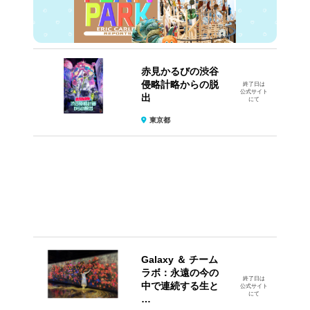
赤見かるびの渋谷
侵略計略からの脱
終了日は
公式サイト
出
にて
東京都
Galaxy ＆ チーム
ラボ：永遠の今の
終了日は
中で連続する生と
公式サイト
にて
…