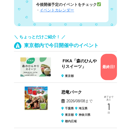
今後開催予定のイベントをチェック
・
イベントカレンダー
＼ ちょっとだけご紹介！ ／
東京都内で今日開催中のイベント
FIKA「森のひんや
りスイーツ」
最終日!
東京都
恐竜パーク
終了まで
あと
2026/08/08
まで
1
千葉県
埼玉県
日
東京都
神奈川県
都内広域