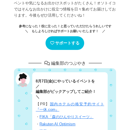
ベントや気になるお出かけスポットがたくさん！オソトイコ
ではそんなお出かけに役立つ情報を日々集めてお届けしてお
ります。今後もぜひ活用してくださいね！
参考になった！役に立った！と思っていただけたらうれしいです
＼ もしよろしければサポートお願いいたします！ ／
サポートする
編集部のつぶやき
8月7日(金)にやっているイベントを
／
編集部がピックアップしてご紹介！
＼
【PR】
国内ホテルの格安予約サイト
『一休.com』
・
FIKA「森のひんやりスイーツ」
・
Rakuten AI Optimism