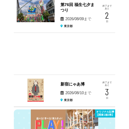
第76回 福生七夕ま
終了まで
あと
つり
2
2026/08/09
まで
日
東京都
終了まで
新宿にゃあ博
あと
3
2026/08/10
まで
日
東京都
オリジナル記事
【関東1都3県】