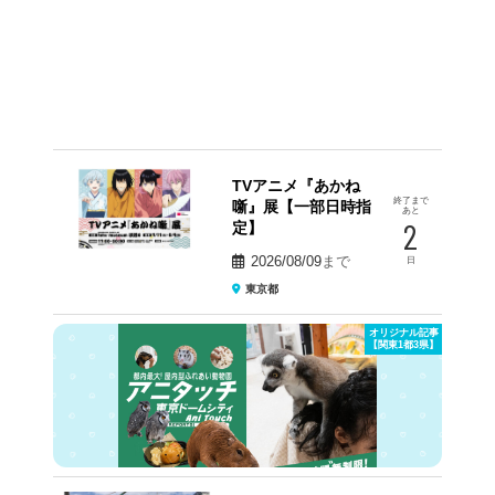
TVアニメ『あかね
終了まで
噺』展【一部日時指
あと
2
定】
2026/08/09
まで
日
東京都
オリジナル記事
【関東1都3県】