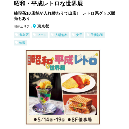
昭和・平成レトロな世界展
純喫茶10店舗が入れ替わりで出店! レトロ系グッズ販
売もあり
東京都
開催エリア：
豊島区
フード
入場無料
女子
子供歓迎
物販