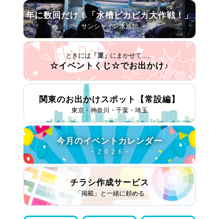
年に数回だけ！
「水槽ピカピカ大作戦！」
− サンシャイン水族館 −
ときには
「運」
にまかせて...。
☆イベントくじ☆で
お出かけ♪
関東のお出かけスポット
【常設編】
東京・神奈川・千葉・埼玉
今月の
イベントカレンダー
− 2 0 2 6 −
チラシ作成
サービス
「掲載」と一緒に頼める