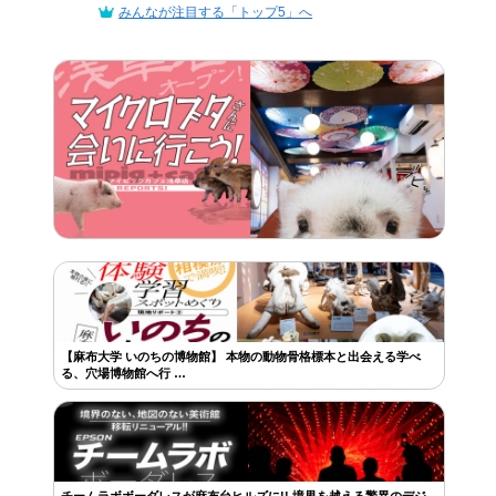
みんなが注目する「トップ5」へ
【麻布大学 いのちの博物館】 本物の動物骨格標本と出会える学べ
る、穴場博物館へ行 …
チームラボボーダレスが麻布台ヒルズに!! 境界を越える驚異のデジ