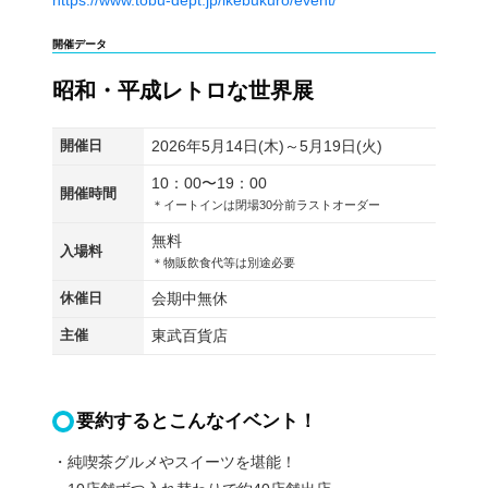
https://www.tobu-dept.jp/ikebukuro/event/
開催データ
昭和・平成レトロな世界展
開催日
2026年5月14日(木)～5月19日(火)
10：00〜19：00
開催時間
＊イートインは閉場30分前ラストオーダー
無料
入場料
＊物販飲食代等は別途必要
休催日
会期中無休
主催
東武百貨店
要約するとこんなイベント！
・純喫茶グルメやスイーツを堪能！