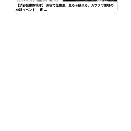
【渋谷昆虫探検隊】 渋谷で昆虫展。見る＆触れる、カブクワ主役の
体験イベント! 夜 …