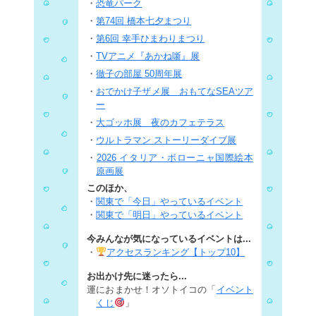
・
恐竜パーク
・
第74回 橋本七夕まつり
・
第6回 幸手ひまわりまつり
・
TVアニメ『あかね噺』展
・
徹子の部屋 50周年展
・
おでかけ子ザメ展 おもてなSEAツア
ー
・
大ゴッホ展 夜のカフェテラス
・
ウルトラマン ストーリーダイブ展
・
2026 イタリア・ボローニャ国際絵本
原画展
このほか、
・
関東で「今日」やっているイベント
・
関東で「明日」やっているイベント
今みんなが気になっているイベントは...
・
アクセスランキング【トップ10】
お出かけ先に迷ったら...
運におまかせ！オソトイコの「
イベント
くじ
」