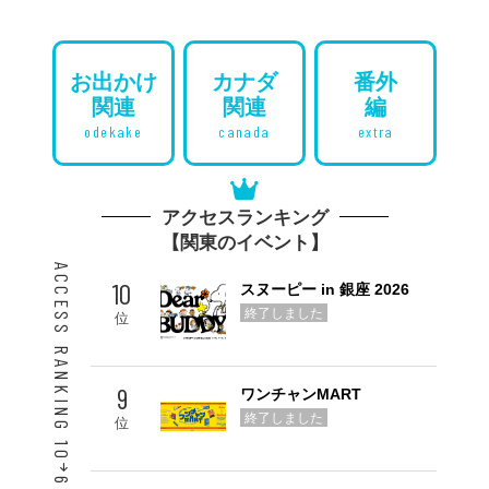
お出かけ
カナダ
番外
関連
関連
編
odekake
canada
extra
アクセスランキング
【関東のイベント】
ACCESS RANKING 10
10
スヌーピー in 銀座 2026
終了しました
位
9
ワンチャンMART
終了しました
位
6