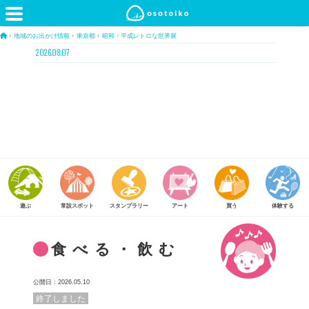
›
地域のお出かけ情報
›
東京都
›
昭和・平成レトロな世界展
2026.08.07
常設スポット
スタンプラリー
アート
買う
体験する
食べる
食べる・飲む
公開日：2026.05.10
終了しました