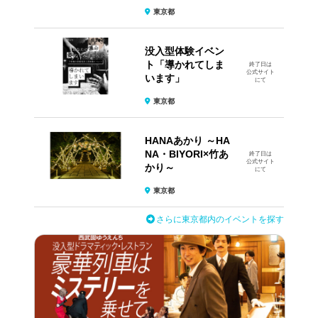
東京都
没入型体験イベン
ト​「導かれてしま
終了日は
公式サイト
います」
にて
東京都
HANAあかり ～HA
NA・BIYORI×竹あ
終了日は
公式サイト
かり～
にて
東京都
さらに東京都内のイベントを探す