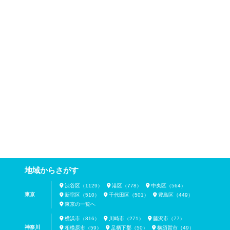
地域からさがす
渋谷区（1129）
港区（778）
中央区（564）
東京
新宿区（510）
千代田区（501）
豊島区（449）
東京の一覧へ
横浜市（816）
川崎市（271）
藤沢市（77）
神奈川
相模原市（59）
足柄下郡（50）
横須賀市（49）