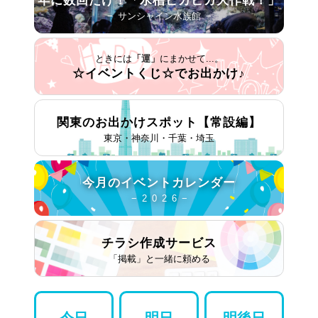
− サンシャイン水族館 −
ときには
「運」
にまかせて...。
☆イベントくじ☆で
お出かけ♪
関東のお出かけスポット
【常設編】
東京・神奈川・千葉・埼玉
今月の
イベントカレンダー
− 2 0 2 6 −
チラシ作成
サービス
「掲載」と一緒に頼める
今日
明日
明後日