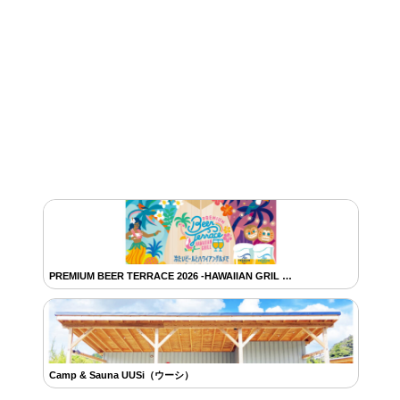
PREMIUM BEER TERRACE 2026 -HAWAIIAN GRIL …
Camp & Sauna UUSi（ウーシ）