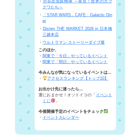
・
渋谷昆虫探検隊 ～発見！世界のカブ
クワたち～
・
「STAR WARS」CAFE : Galactic Din
er
・
Disney THE MARKET 2026 in 日本橋
三越本店
・
ウルトラマン ストーリーダイブ展
このほか、
・
関東で「今日」やっているイベント
・
関東で「明日」やっているイベント
今みんなが気になっているイベントは...
・
アクセスランキング【トップ10】
お出かけ先に迷ったら...
運におまかせ！オソトイコの「
イベント
くじ
」
今後開催予定のイベントをチェック
・
イベントカレンダー