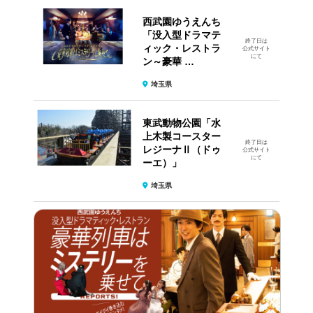
西武園ゆうえんち
「没入型ドラマテ
終了日は
ィック・レストラ
公式サイト
にて
ン～豪華 …
埼玉県
東武動物公園「水
上木製コースター
終了日は
レジーナⅡ（ドゥ
公式サイト
にて
ーエ）」
埼玉県