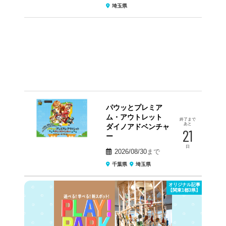
埼玉県
パウッとプレミア
ム・アウトレット
終了まで
あと
ダイノアドベンチャ
21
ー
日
2026/08/30
まで
千葉県
埼玉県
オリジナル記事
【関東1都3県】