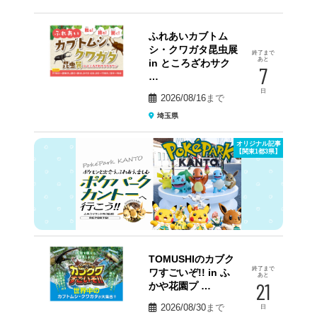
ふれあいカブトム
シ・クワガタ昆虫展
終了まで
あと
in ところざわサク
7
…
日
2026/08/16
まで
埼玉県
オリジナル記事
【関東1都3県】
TOMUSHIのカブク
終了まで
ワすごいぞ!! in ふ
あと
21
かや花園プ …
2026/08/30
まで
日