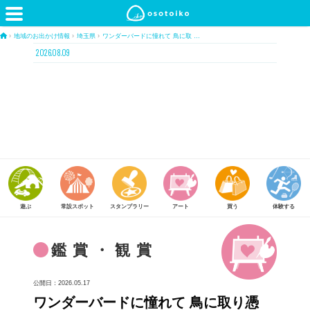
›
地域のお出かけ情報
›
埼玉県
›
ワンダーバードに憧れて 鳥に取 …
2026.08.09
常設スポット
スタンプラリー
アート
買う
体験する
食べる
鑑賞・観賞
公開日：2026.05.17
ワンダーバードに憧れて 鳥に取り憑