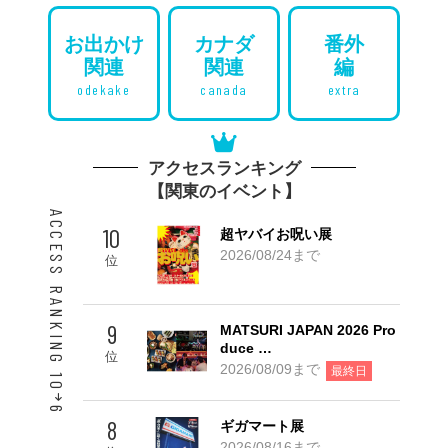
お出かけ
カナダ
番外
関連
関連
編
odekake
canada
extra
アクセスランキング
【関東のイベント】
ACCESS RANKING 10
10
超ヤバイお呪い展
2026/08/24まで
位
9
MATSURI JAPAN 2026 Pro
duce …
位
2026/08/09まで
最終日
6
8
ギガマート展
2026/08/16まで