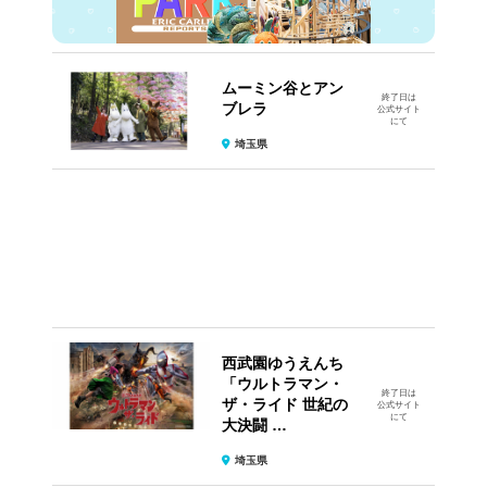
ムーミン谷とアン
終了日は
ブレラ
公式サイト
にて
埼玉県
西武園ゆうえんち
「ウルトラマン・
終了日は
ザ・ライド 世紀の
公式サイト
にて
大決闘 …
埼玉県