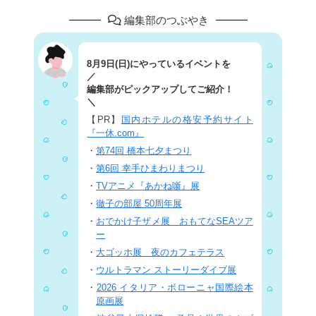
編集部のつぶやき
8月9日(日)にやっているイベントを
／
編集部がピックアップしてご紹介！
＼
【PR】
国内ホテルの格安予約サイト
『一休.com』
・
第74回 橋本七夕まつり
・
第6回 幸手ひまわりまつり
・
TVアニメ『あかね噺』展
・
徹子の部屋 50周年展
・
おでかけ子ザメ展 おもてなSEAツア
ー
・
大ゴッホ展 夜のカフェテラス
・
ウルトラマン ストーリーダイブ展
・
2026 イタリア・ボローニャ国際絵本
原画展