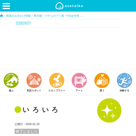
›
地域のお出かけ情報
›
東京都
›
ウチらのプリ展 〜Dear令和 …
2026.08.07
常設スポット
スタンプラリー
アート
買う
体験する
食べる
いろいろ
公開日：2026.02.20
終了しました