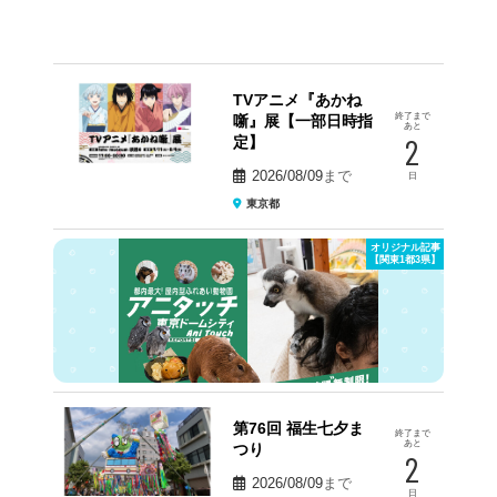
TVアニメ『あかね
終了まで
噺』展【一部日時指
あと
2
定】
2026/08/09
まで
日
東京都
オリジナル記事
【関東1都3県】
第76回 福生七夕ま
終了まで
あと
つり
2
2026/08/09
まで
日