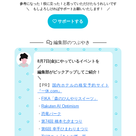
参考になった！役に立った！と思っていただけたらうれしいです
＼ もしよろしければサポートお願いいたします！ ／
サポートする
編集部のつぶやき
8月7日(金)にやっているイベントを
／
編集部がピックアップしてご紹介！
＼
【PR】
国内ホテルの格安予約サイト
『一休.com』
・
FIKA「森のひんやりスイーツ」
・
Rakuten AI Optimism
・
恐竜パーク
・
第74回 橋本七夕まつり
・
第6回 幸手ひまわりまつり