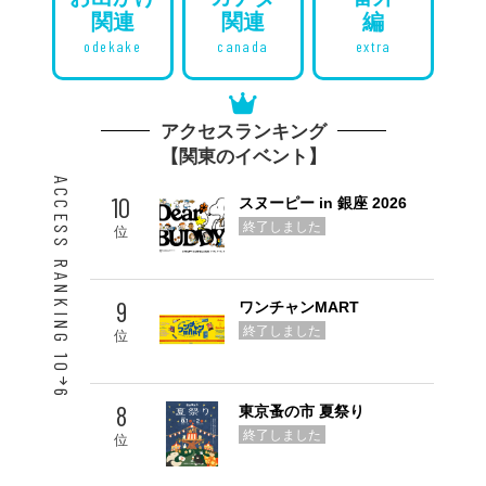
関連
関連
編
odekake
canada
extra
アクセスランキング
【関東のイベント】
ACCESS RANKING 10
10
スヌーピー in 銀座 2026
終了しました
位
9
ワンチャンMART
終了しました
位
6
8
東京蚤の市 夏祭り
Go! TOP 5
終了しました
位