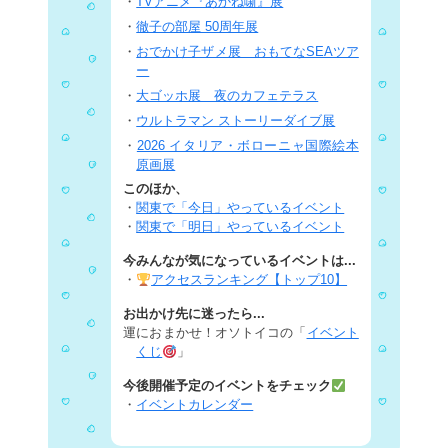
・
TVアニメ『あかね噺』展
・
徹子の部屋 50周年展
・
おでかけ子ザメ展 おもてなSEAツア
ー
・
大ゴッホ展 夜のカフェテラス
・
ウルトラマン ストーリーダイブ展
・
2026 イタリア・ボローニャ国際絵本
原画展
このほか、
・
関東で「今日」やっているイベント
・
関東で「明日」やっているイベント
今みんなが気になっているイベントは...
・
アクセスランキング【トップ10】
お出かけ先に迷ったら...
運におまかせ！オソトイコの「
イベント
くじ
」
今後開催予定のイベントをチェック
・
イベントカレンダー