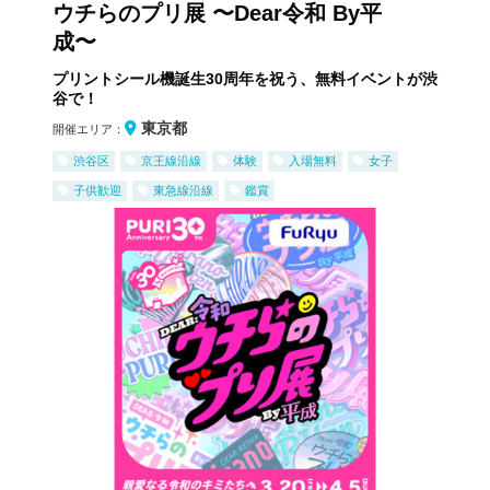
ウチらのプリ展 〜Dear令和 By平
成〜
プリントシール機誕生30周年を祝う、無料イベントが渋
谷で！
東京都
開催エリア：
渋谷区
京王線沿線
体験
入場無料
女子
子供歓迎
東急線沿線
鑑賞