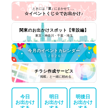
ときには
「運」
にまかせて...。
☆イベントくじ☆で
お出かけ♪
関東のお出かけスポット
【常設編】
東京・神奈川・千葉・埼玉
今月の
イベントカレンダー
− 2 0 2 6 −
チラシ作成
サービス
「掲載」と一緒に頼める
今日
明日
明後日
お出かけ
お出かけ
お出かけ
する
する
する