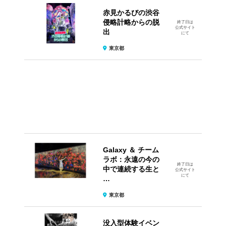
赤見かるびの渋谷
侵略計略からの脱
終了日は
公式サイト
出
にて
東京都
Galaxy ＆ チーム
ラボ：永遠の今の
終了日は
中で連続する生と
公式サイト
にて
…
東京都
没入型体験イベン