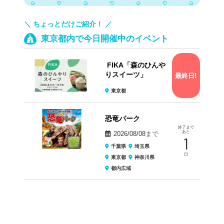
＼ ちょっとだけご紹介！ ／
東京都内で今日開催中のイベント
FIKA「森のひんや
りスイーツ」
最終日!
東京都
恐竜パーク
終了まで
あと
2026/08/08
まで
1
千葉県
埼玉県
日
東京都
神奈川県
都内広域