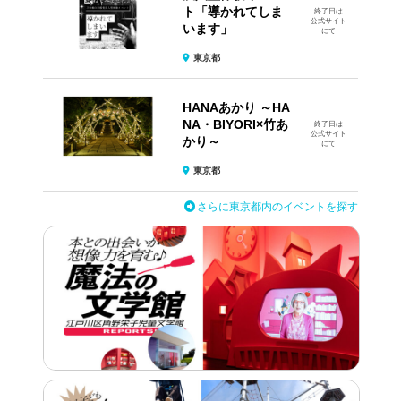
ト​「導かれてしま
終了日は
公式サイト
います」
にて
東京都
HANAあかり ～HA
NA・BIYORI×竹あ
終了日は
公式サイト
かり～
にて
東京都
さらに東京都内のイベントを探す