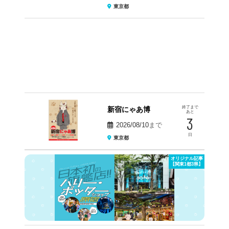
東京都
終了まで
新宿にゃあ博
あと
3
2026/08/10
まで
日
東京都
オリジナル記事
【関東1都3県】