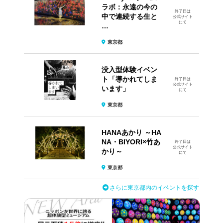
ラボ：永遠の今の
終了日は
中で連続する生と
公式サイト
にて
…
東京都
没入型体験イベン
ト​「導かれてしま
終了日は
公式サイト
います」
にて
東京都
HANAあかり ～HA
NA・BIYORI×竹あ
終了日は
公式サイト
かり～
にて
東京都
さらに東京都内のイベントを探す