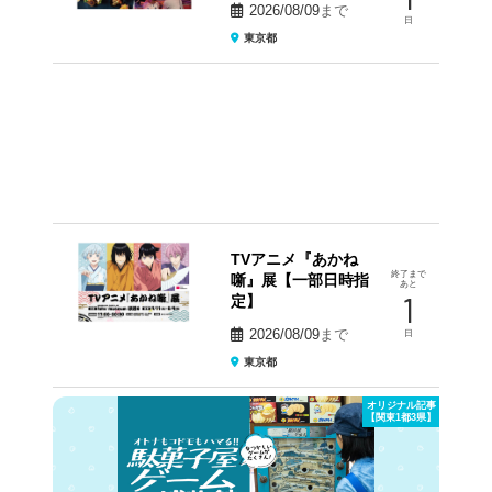
2026/08/09
まで
日
東京都
TVアニメ『あかね
終了まで
噺』展【一部日時指
あと
1
定】
2026/08/09
まで
日
東京都
オリジナル記事
【関東1都3県】