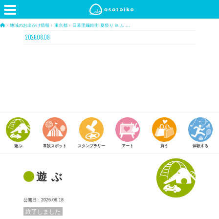
›
地域のお出かけ情報
›
東京都
›
日暮里繊維街 夏祭り in ふ …
2026.08.08
常設スポット
スタンプラリー
アート
買う
体験する
食べる
遊ぶ
公開日：2026.06.18
終了しました