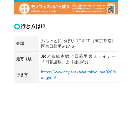
行き方は!?
ふらっとにっぽり 1F＆2F（東京都荒川
会場
区東日暮里6-17-6）
JR／京成本線／日暮里舎人ライナー
最寄り駅
「日暮里駅」より徒歩8分
https://www.city.arakawa.tokyo.jp/a020/s
行き方
angyou/