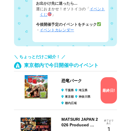
お出かけ先に迷ったら...
運におまかせ！オソトイコの「
イベント
くじ
」
今後開催予定のイベントをチェック
・
イベントカレンダー
＼ ちょっとだけご紹介！ ／
東京都内で今日開催中のイベント
恐竜パーク
最終日!
千葉県
埼玉県
東京都
神奈川県
都内広域
MATSURI JAPAN 2
終了まで
あと
026 Produced …
1