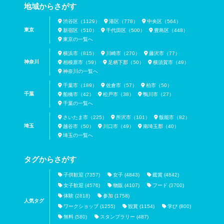
地域からさがす
渋谷区（1129）
港区（778）
中央区（564）
東京
新宿区（510）
千代田区（500）
豊島区（448）
東京の一覧へ
横浜市（815）
川崎市（270）
藤沢市（77）
神奈川
相模原市（59）
足柄下郡（50）
横須賀市（49）
神奈川の一覧へ
千葉市（189）
佐倉市（57）
柏市（50）
千葉
船橋市（42）
松戸市（38）
鴨川市（27）
千葉の一覧へ
さいたま市（225）
所沢市（101）
飯能市（82）
埼玉
越谷市（50）
川口市（49）
南埼玉郡（40）
埼玉の一覧へ
タグからさがす
子供歓迎 (7357)
女子 (4843)
鑑賞 (4842)
女子歓迎 (4576)
物販 (4107)
フード (3700)
体験 (2818)
参加 (1758)
人気タグ
ワークショップ (1255)
観賞 (1154)
学び (800)
無料 (580)
スタンプラリー (487)