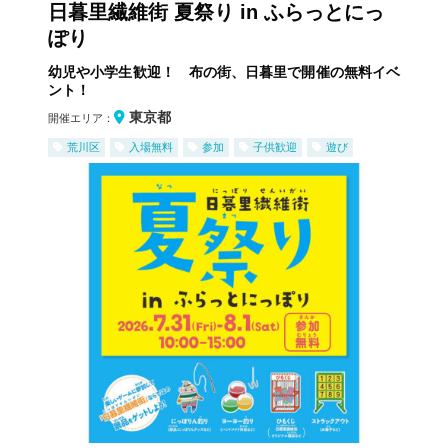
日暮里繊維街 夏祭り in ふらっとにっ
ぽり
幼児や小学生歓迎！ 布の街、日暮里で開催の無料イベ
ント！
東京都
開催エリア：
荒川区
入場無料
参加
子供歓迎
遊び