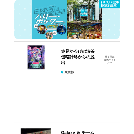
オリジナル記事
【関東1都3県】
赤見かるびの渋谷
侵略計略からの脱
終了日は
公式サイト
出
にて
東京都
Galaxy ＆ チーム