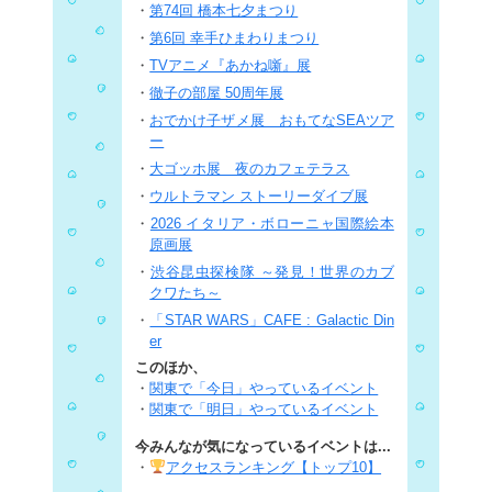
・
第74回 橋本七夕まつり
・
第6回 幸手ひまわりまつり
・
TVアニメ『あかね噺』展
・
徹子の部屋 50周年展
・
おでかけ子ザメ展 おもてなSEAツア
ー
・
大ゴッホ展 夜のカフェテラス
・
ウルトラマン ストーリーダイブ展
・
2026 イタリア・ボローニャ国際絵本
原画展
・
渋谷昆虫探検隊 ～発見！世界のカブ
クワたち～
・
「STAR WARS」CAFE : Galactic Din
er
このほか、
・
関東で「今日」やっているイベント
・
関東で「明日」やっているイベント
今みんなが気になっているイベントは...
・
アクセスランキング【トップ10】