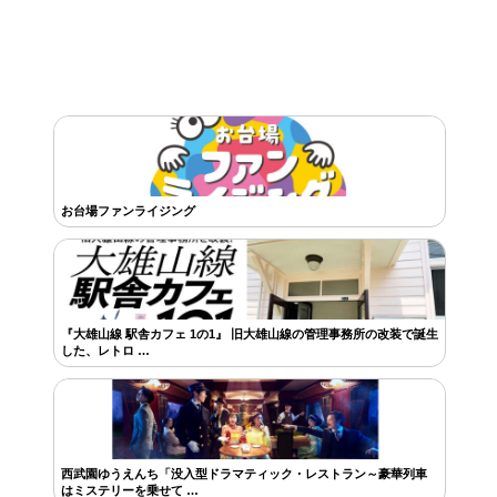
お台場ファンライジング
『大雄山線 駅舎カフェ 1の1』 旧大雄山線の管理事務所の改装で誕生
した、レトロ …
西武園ゆうえんち「没入型ドラマティック・レストラン～豪華列車
はミステリーを乗せて …