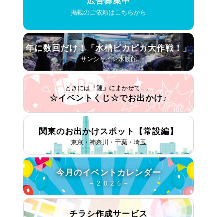
広告募集中
掲載のご依頼はこちらから
年に数回だけ！
「水槽ピカピカ大作戦！」
− サンシャイン水族館 −
ときには
「運」
にまかせて...。
☆イベントくじ☆で
お出かけ♪
関東のお出かけスポット
【常設編】
東京・神奈川・千葉・埼玉
今月の
イベントカレンダー
− 2 0 2 6 −
チラシ作成
サービス