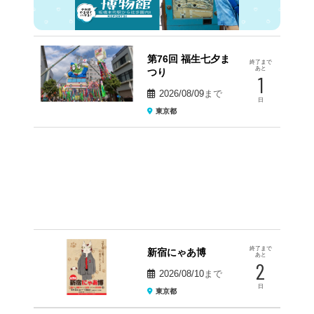
第76回 福生七夕ま
終了まで
あと
つり
1
2026/08/09
まで
日
東京都
終了まで
新宿にゃあ博
あと
2
2026/08/10
まで
日
東京都