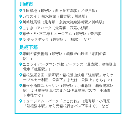
川崎市
生田緑地（最寄駅：向ヶ丘遊園駅」／登戸駅）
カワスイ 川崎水族館（最寄駅：川崎駅）
川崎競馬場（最寄駅：京急大師線港町駅／川崎駅）
こすぎコアパーク（最寄駅：武蔵小杉駅）
藤子・F・不二雄ミュージアム（最寄駅：登戸駅）
ラ チッタデッラ（最寄駅：川崎駅） など
足柄下郡
彫刻の森美術館（最寄駅：箱根登山鉄道「彫刻の森
駅」）
ニコライ バーグマン 箱根 ガーデンズ（最寄駅：箱根登山
電車「強羅駅」）
箱根強羅公園（最寄駅：箱根登山鉄道「強羅駅」からケ
ーブルカー利用「公園下」または「公園上」からすぐ）
箱根小涌園ユネッサン（最寄駅：小田急線「箱根湯本駅
駅」より箱根登山バスまたは伊豆箱根バスで「小涌園」
下車後すぐ）
ミュージアム・パーク「はこにわ」（最寄駅：小田原
「箱根湯本駅」から元箱根行きバス下車すぐ） など