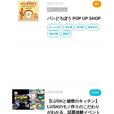
2025.10.15
買う
終了しました
パンどろぼう POP UP SHOP
さいたま市
埼玉県
東京都
海老名市
神奈川県
豊島区
2025.09.02
EVENT
【LUSHと秘密のキッチン】
LUSHのモノ作りのこだわり
がわかる、話題体験イベント