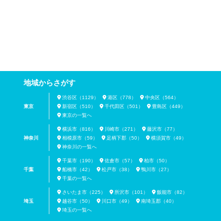
地域からさがす
渋谷区（1129）
港区（778）
中央区（564）
東京
新宿区（510）
千代田区（501）
豊島区（449）
東京の一覧へ
横浜市（816）
川崎市（271）
藤沢市（77）
神奈川
相模原市（59）
足柄下郡（50）
横須賀市（49）
神奈川の一覧へ
千葉市（190）
佐倉市（57）
柏市（50）
千葉
船橋市（42）
松戸市（38）
鴨川市（27）
千葉の一覧へ
さいたま市（225）
所沢市（101）
飯能市（82）
埼玉
越谷市（50）
川口市（49）
南埼玉郡（40）
埼玉の一覧へ