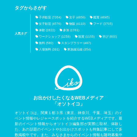
タグからさがす
子供歓迎 (7364)
女子 (4850)
鑑賞 (4845)
女子歓迎 (4576)
物販 (4110)
フード (3705)
体験 (2822)
参加 (1761)
人気タグ
ワークショップ (1258)
観賞 (1155)
学び (800)
無料 (580)
スタンプラリー (487)
入場無料 (391)
東急線沿線 (354)
お出かけしたくなるWEBメディア
「オソトイコ」
オソトイコは、関東１都３県（東京、神奈川、千葉、埼玉）のイ
ベント情報やレジャースポットを紹介するWEBメディアです。最
新のイベント情報からオソトイコ編集部が実際に取材、体験し
た、あの話題のイベントやお出かけスポットも特集記事にして多
数掲載中です。また、みなさまからのイベント情報も随時募集中