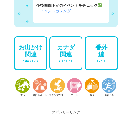
今後開催予定のイベントをチェック
・
イベントカレンダー
お出かけ
カナダ
番外
関連
関連
編
odekake
canada
extra
遊ぶ
常設スポット
スタンプラリー
アート
買う
体験する
食べる
参
スポンサーリンク