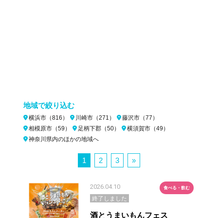
地域で絞り込む
横浜市（816）
川崎市（271）
藤沢市（77）
相模原市（59）
足柄下郡（50）
横須賀市（49）
神奈川県内のほかの地域へ
1
2
3
»
2026.04.10
食べる・飲む
終了しました
酒とうまいもんフェス