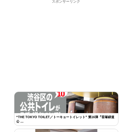
スポンサーリンク
“THE TOKYO TOILET／トーキョートイレット” 第16弾『笹塚緑道
公 …