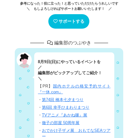
参考になった！役に立った！と思っていただけたらうれしいです
＼ もしよろしければサポートお願いいたします！ ／
サポートする
編集部のつぶやき
8月9日(日)にやっているイベントを
／
編集部がピックアップしてご紹介！
＼
【PR】
国内ホテルの格安予約サイト
『一休.com』
・
第74回 橋本七夕まつり
・
第6回 幸手ひまわりまつり
・
TVアニメ『あかね噺』展
・
徹子の部屋 50周年展
・
おでかけ子ザメ展 おもてなSEAツア
ー