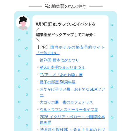
編集部のつぶやき
8月9日(日)にやっているイベントを
／
編集部がピックアップしてご紹介！
＼
【PR】
国内ホテルの格安予約サイト
『一休.com』
・
第74回 橋本七夕まつり
・
第6回 幸手ひまわりまつり
・
TVアニメ『あかね噺』展
・
徹子の部屋 50周年展
・
おでかけ子ザメ展 おもてなSEAツア
ー
・
大ゴッホ展 夜のカフェテラス
・
ウルトラマン ストーリーダイブ展
・
2026 イタリア・ボローニャ国際絵本
原画展
・
渋谷昆虫探検隊 ～発見！世界のカブ