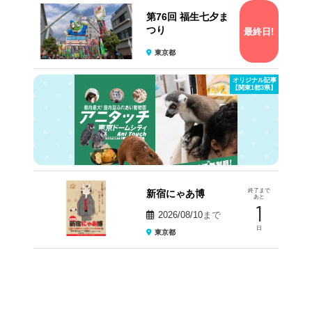
第76回 福生七夕ま
つり
最終日!
東京都
オリジナル記事
【関東1都3県】
終了まで
新宿にゃあ博
あと
1
2026/08/10
まで
日
東京都