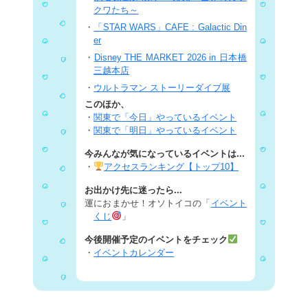
クワたち～
・
「STAR WARS」CAFE : Galactic Din
er
・
Disney THE MARKET 2026 in 日本橋
三越本店
・
ウルトラマン ストーリーダイブ展
このほか、
・
関東で「今日」やっているイベント
・
関東で「明日」やっているイベント
今みんなが気になっているイベントは...
・
アクセスランキング【トップ10】
お出かけ先に迷ったら...
運におまかせ！オソトイコの「
イベント
くじ
」
今後開催予定のイベントをチェック
・
イベントカレンダー