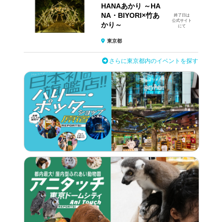
HANAあかり ～HA
NA・BIYORI×竹あ
終了日は
公式サイト
かり～
にて
東京都
さらに東京都内のイベントを探す