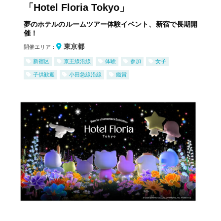
「Hotel Floria Tokyo」
夢のホテルのルームツアー体験イベント、新宿で長期開
催！
東京都
開催エリア：
新宿区
京王線沿線
体験
参加
女子
子供歓迎
小田急線沿線
鑑賞