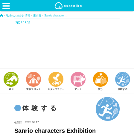
›
地域のお出かけ情報
›
東京都
›
Sanrio characte …
2026.08.09
常設スポット
スタンプラリー
アート
買う
体験する
食べる
体験する
公開日：2026.06.17
Sanrio characters Exhibition