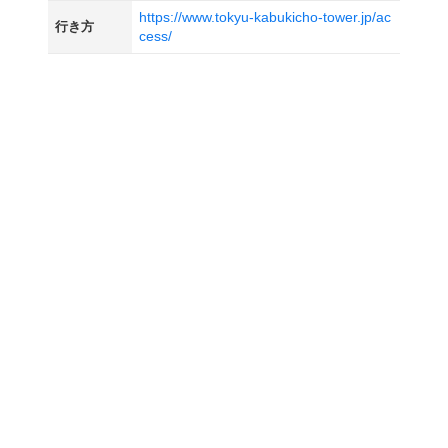
https://www.tokyu-kabukicho-tower.jp/ac
行き方
cess/