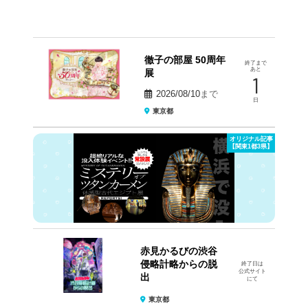
徹子の部屋 50周年
終了まで
あと
展
1
2026/08/10
まで
日
東京都
オリジナル記事
【関東1都3県】
赤見かるびの渋谷
侵略計略からの脱
終了日は
公式サイト
出
にて
東京都