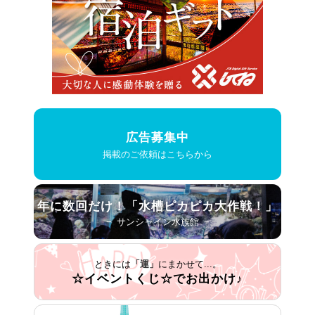
広告募集中
掲載のご依頼はこちらから
年に数回だけ！
「水槽ピカピカ大作戦！」
− サンシャイン水族館 −
ときには
「運」
にまかせて...。
☆イベントくじ☆で
お出かけ♪