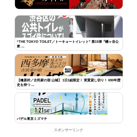
“THE TOKYO TOILET／トーキョートイレット” 第15弾『幡ヶ谷公
衆 …
【檜原村／古民家の宿 山城】 1日1組限定！ 実質貸し切り！ 690年歴
史を持つ …
パデル東京ミズマチ
スポンサーリンク