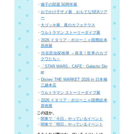
・
徹子の部屋 50周年展
・
おでかけ子ザメ展 おもてなSEAツア
ー
・
大ゴッホ展 夜のカフェテラス
・
ウルトラマン ストーリーダイブ展
・
2026 イタリア・ボローニャ国際絵本
原画展
・
渋谷昆虫探検隊 ～発見！世界のカブ
クワたち～
・
「STAR WARS」CAFE : Galactic Din
er
・
Disney THE MARKET 2026 in 日本橋
三越本店
・
ウルトラマン ストーリーダイブ展
・
2026 イタリア・ボローニャ国際絵本
原画展
このほか、
・
関東で「今日」やっているイベント
・
関東で「明日」やっているイベント