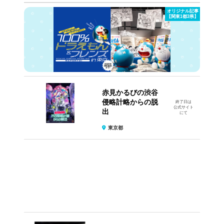
オリジナル記事
【関東1都3県】
赤見かるびの渋谷
侵略計略からの脱
終了日は
公式サイト
出
にて
東京都