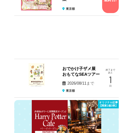
東京都
おでかけ子ザメ展
終了まで
あと
おもてなSEAツアー
1
2026/08/11
まで
日
東京都
オリジナル記事
【関東1都3県】