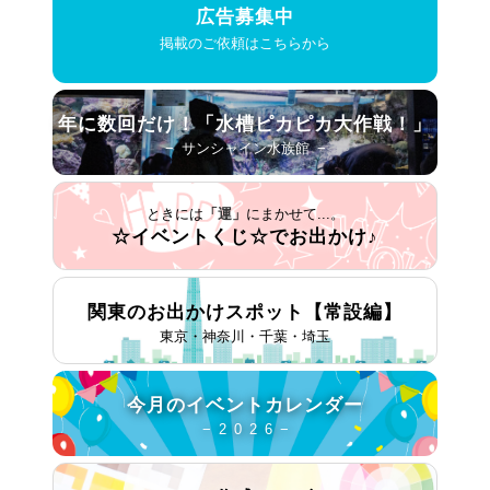
広告募集中
掲載のご依頼はこちらから
年に数回だけ！
「水槽ピカピカ大作戦！」
− サンシャイン水族館 −
ときには
「運」
にまかせて...。
☆イベントくじ☆で
お出かけ♪
関東のお出かけスポット
【常設編】
東京・神奈川・千葉・埼玉
今月の
イベントカレンダー
− 2 0 2 6 −