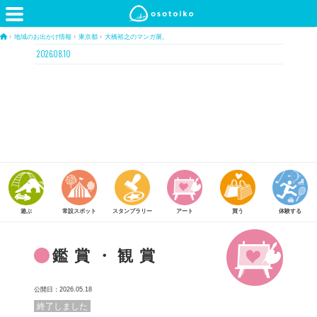
›
地域のお出かけ情報
›
東京都
›
大橋裕之のマンガ展。
2026.08.10
常設スポット
スタンプラリー
アート
買う
体験する
食べる
鑑賞・観賞
公開日：2026.05.18
終了しました