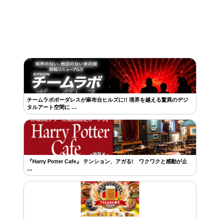
チームラボボーダレスが麻布台ヒルズに!! 境界を越える驚異のデジ
タルアート空間に …
『Harry Potter Cafe』 テンション、アガる! ワクワクと感動が止
…