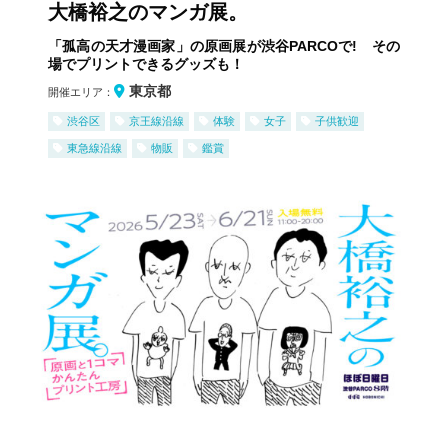
大橋裕之のマンガ展。
「孤高の天才漫画家」の原画展が渋谷PARCOで! その
場でプリントできるグッズも！
東京都
開催エリア：
渋谷区
京王線沿線
体験
女子
子供歓迎
東急線沿線
物販
鑑賞