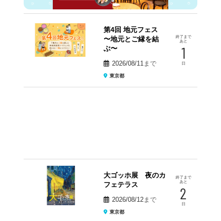
第4回 地元フェス
終了まで
〜地元とご縁を結
あと
1
ぶ〜
2026/08/11
まで
日
東京都
大ゴッホ展 夜のカ
終了まで
あと
フェテラス
2
2026/08/12
まで
日
東京都