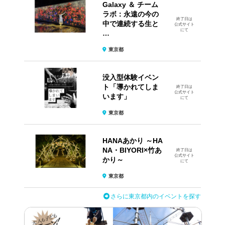
Galaxy ＆ チーム
ラボ：永遠の今の
終了日は
中で連続する生と
公式サイト
にて
…
東京都
没入型体験イベン
ト​「導かれてしま
終了日は
公式サイト
います」
にて
東京都
HANAあかり ～HA
NA・BIYORI×竹あ
終了日は
公式サイト
かり～
にて
東京都
さらに東京都内のイベントを探す