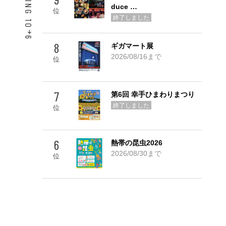
duce …
位
終了しました
6
8
ギガマート展
Go! TOP 5
2026/08/16まで
位
7
第6回 幸手ひまわりまつり
終了しました
位
6
熱帯の昆虫2026
2026/08/30まで
位