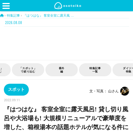
›
特集記事
›
『はつはな』 客室全室に露天風 …
2026.08.08
特集記事
ダイソー
おうち
TOKY
一覧
特集
時間
TOILE
スポット
文・写真： 山さん
2022.09.11
『はつはな』 客室全室に露天風呂! 貸し切り風
呂や大浴場も! 大規模リニューアルで豪華度を
増した、箱根湯本の話題ホテルが気になる件に