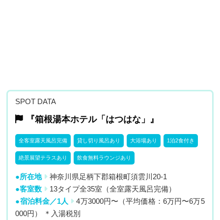
SPOT DATA
『箱根湯本ホテル「はつはな」』
全客室露天風呂完備
貸し切り風呂あり
大浴場あり
1泊2食付き
絶景展望テラスあり
飲食無料ラウンジあり
●所在地
神奈川県足柄下郡箱根町須雲川20-1
●客室数
13タイプ全35室（全室露天風呂完備）
●宿泊料金／1人
4万3000円〜（平均価格：6万円〜6万5
000円） ＊入湯税別