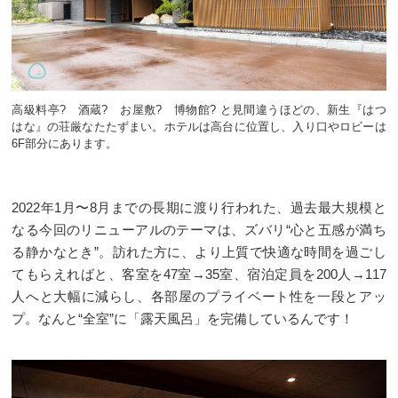
高級料亭? 酒蔵? お屋敷? 博物館? と見間違うほどの、新生『はつ
はな』の荘厳なたたずまい。ホテルは高台に位置し、入り口やロビーは
6F部分にあります。
2022年1月〜8月までの長期に渡り行われた、過去最大規模と
なる今回のリニューアルのテーマは、ズバリ“心と五感が満ち
る静かなとき”。訪れた方に、より上質で快適な時間を過ごし
てもらえればと、客室を47室→35室、宿泊定員を200人→117
人へと大幅に減らし、各部屋のプライベート性を一段とアッ
プ。なんと“全室”に「露天風呂」を完備しているんです！