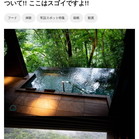
ついて!! ここはスゴイですよ!!
フード
体験
常設スポット特集
箱根
観賞