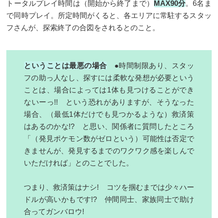
トータルプレイ時間は（開始から終了まで）
MAX90分
。6名ま
で同時プレイ。所定時間がくると、各エリアに常駐するスタッ
フさんが、探索終了の合図をされるとのこと。
ということは最悪の場合
●時間制限あり、スタッ
フの助っ人なし、探すには柔軟な発想が必要という
ことは、場合によっては1体も見つけることができ
ないーっ!! という恐れがありますが、そうなった
場合、（最低1体だけでも見つかるような）救済策
はあるのかな!? と思い、関係者に質問したところ
「（発見ポケモン数がゼロという）可能性は否定で
きませんが、発見するまでのワクワク感を楽しんで
いただければ」とのことでした。
つまり、救済策はナシ! コツを掴むまでは少々ハー
ドルが高いかもです!? 仲間同士、家族同士で助け
合ってガンバロウ!