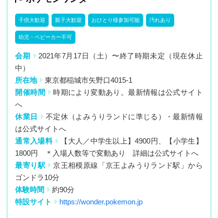
子供大歓迎
親子大歓迎
おひとり様参加可能
汚れあり
幼児・ベビーカー不可
会期
2021年7月17日（土）〜終了時期未定（現在休止
中）
所在地
東京都稲城市矢野口4015-1
開催時間
時期により変動あり。最新情報は公式サイト
へ
休業日
不定休（よみうりランドに準じる）・最新情報
は公式サイトへ
通常入場料
【大人／中学生以上】4900円、【小学生】
1800円 ＊入場人数等で変動あり 詳細は公式サイトへ
最寄り駅
京王相模原線「京王よみうりランド駅」から
ゴンドラ10分
体験時間
約90分
特設サイト
https://wonder.pokemon.jp