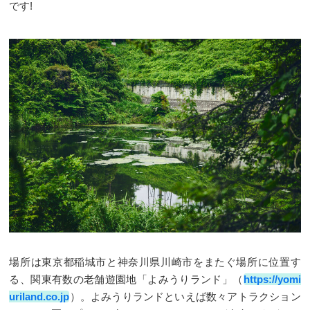
です!
場所は東京都稲城市と神奈川県川崎市をまたぐ場所に位置す
る、関東有数の老舗遊園地「よみうりランド」（
https://yomi
uriland.co.jp
）。よみうりランドといえば数々アトラクション