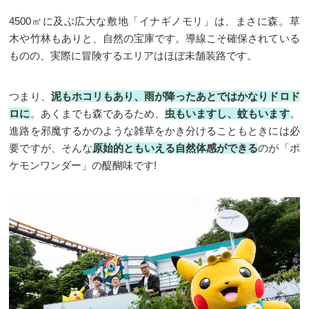
4500㎡に及ぶ広大な敷地「イナギノモリ」は、まさに森。草
木や竹林もありと、自然の宝庫です。導線こそ確保されている
ものの、実際に冒険するエリアはほぼ未舗装路です。
つまり、
泥もホコリもあり、雨が降ったあとではかなりドロド
ロに
。あくまでも森であるため、
虫もいますし、蚊もいます
。
進路を邪魔するかのような雑草をかき分けることもときには必
要ですが、そんな
原始的ともいえる自然体感ができる
のが「ポ
ケモンワンダー」の醍醐味です!