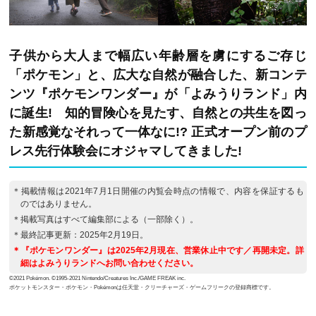
子供から大人まで幅広い年齢層を虜にするご存じ
「ポケモン」と、広大な自然が融合した、新コンテ
ンツ『ポケモンワンダー』が「よみうりランド」内
に誕生! 知的冒険心を見たす、自然との共生を図っ
た新感覚なそれって一体なに!? 正式オープン前のプ
レス先行体験会にオジャマしてきました!
＊掲載情報は2021年7月1日開催の内覧会時点の情報で、内容を保証するも
のではありません。
＊掲載写真はすべて編集部による（一部除く）。
＊最終記事更新：2025年2月19日。
＊『ポケモンワンダー』は2025年2月現在、営業休止中です／再開未定。詳
細はよみうりランドへお問い合わせください。
©2021 Pokémon. ©1995-2021 Nintendo/Creatures Inc./GAME FREAK inc.
ポケットモンスター・ポケモン・Pokémonは任天堂・クリーチャーズ・ゲームフリークの登録商標です。