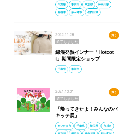
千葉県
市川市
東京都
神奈川県
船橋市
茅ヶ崎市
都内広域
2022.11.28
買う
終了しました
綿混発熱インナー「Hotcot
t」期間限定ショップ
千葉県
市川市
2021.10.01
買う
終了しました
「帰ってきたよ！みんなのパ
キッテ展」
さいたま市
千葉県
埼玉県
市川市
東京都
横浜市
神奈川県
都内広域