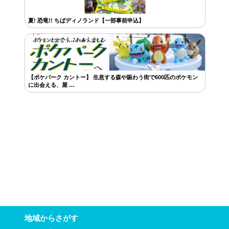
夏! 恐竜!! ちばディノランド【一部事前申込】
【ポケパーク カントー】 生息する森や賑わう街で600匹のポケモン
に出会える、屋 …
地域からさがす