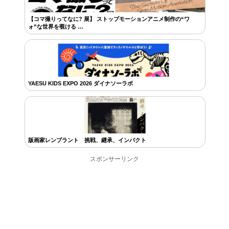
【コマ撮りってなに? 展】 ストップモーションアニメ制作の“ワ
ォ”な世界を覗ける …
YAESU KIDS EXPO 2026 ダイナソーラボ
版画家レンブラント 挑戦、継承、インパクト
スポンサーリンク