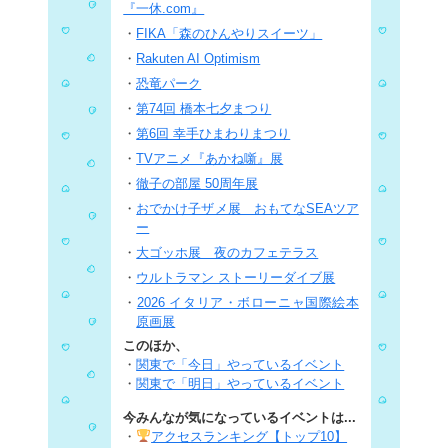
『一休.com』
・
FIKA「森のひんやりスイーツ」
・
Rakuten AI Optimism
・
恐竜パーク
・
第74回 橋本七夕まつり
・
第6回 幸手ひまわりまつり
・
TVアニメ『あかね噺』展
・
徹子の部屋 50周年展
・
おでかけ子ザメ展 おもてなSEAツア
ー
・
大ゴッホ展 夜のカフェテラス
・
ウルトラマン ストーリーダイブ展
・
2026 イタリア・ボローニャ国際絵本
原画展
このほか、
・
関東で「今日」やっているイベント
・
関東で「明日」やっているイベント
今みんなが気になっているイベントは...
・
アクセスランキング【トップ10】