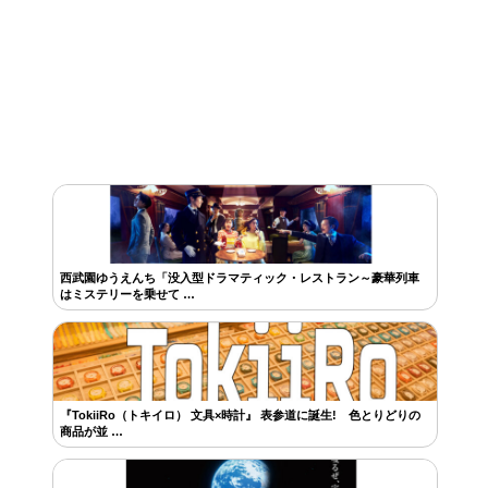
西武園ゆうえんち「没入型ドラマティック・レストラン～豪華列車
はミステリーを乗せて …
『TokiiRo（トキイロ） 文具×時計』 表参道に誕生! 色とりどりの
商品が並 …