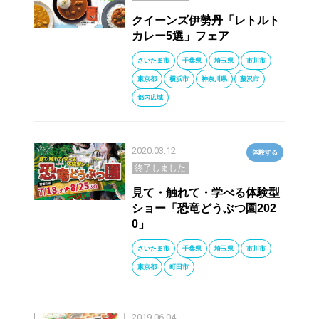
クイーンズ伊勢丹「レトルト
カレー5選」フェア
さいたま市
千葉県
埼玉県
市川市
東京都
横浜市
神奈川県
藤沢市
都内広域
2020.03.12
体験する
終了しました
見て・触れて・学べる体験型
ショー「恐竜どうぶつ園202
0」
さいたま市
千葉県
埼玉県
市川市
東京都
町田市
2019.06.04