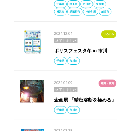
千葉県
埼玉県
市川市
東京都
横浜市
武蔵野市
神奈川県
越谷市
2024.12.04
いろいろ
終了しました
ポリスフェスタ冬 in 市川
千葉県
市川市
2024.04.09
鑑賞・観賞
終了しました
企画展 「精密溶断を極める」
千葉県
市川市
2024.03.28