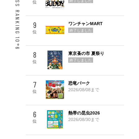
ACCESS RANKING 10
終了しました
位
9
ワンチャンMART
終了しました
位
6
8
東京蚤の市 夏祭り
Go! TOP 5
終了しました
位
7
恐竜パーク
2026/08/08まで
位
6
熱帯の昆虫2026
2026/08/30まで
位