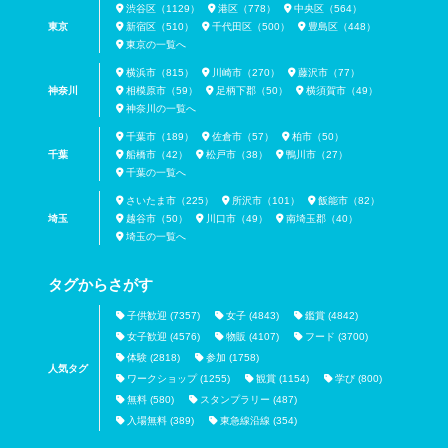
渋谷区（1129）
港区（778）
中央区（564）
東京
新宿区（510）
千代田区（500）
豊島区（448）
東京の一覧へ
横浜市（815）
川崎市（270）
藤沢市（77）
神奈川
相模原市（59）
足柄下郡（50）
横須賀市（49）
神奈川の一覧へ
千葉市（189）
佐倉市（57）
柏市（50）
千葉
船橋市（42）
松戸市（38）
鴨川市（27）
千葉の一覧へ
さいたま市（225）
所沢市（101）
飯能市（82）
埼玉
越谷市（50）
川口市（49）
南埼玉郡（40）
埼玉の一覧へ
タグからさがす
子供歓迎 (7357)
女子 (4843)
鑑賞 (4842)
女子歓迎 (4576)
物販 (4107)
フード (3700)
体験 (2818)
参加 (1758)
人気タグ
ワークショップ (1255)
観賞 (1154)
学び (800)
無料 (580)
スタンプラリー (487)
入場無料 (389)
東急線沿線 (354)