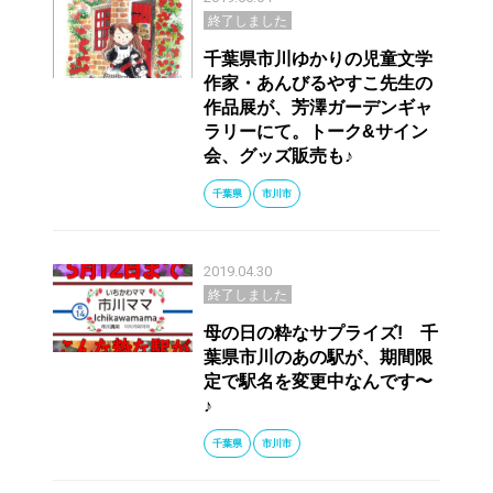
終了しました
千葉県市川ゆかりの児童文学
作家・あんびるやすこ先生の
作品展が、芳澤ガーデンギャ
ラリーにて。トーク&サイン
会、グッズ販売も♪
千葉県
市川市
2019.04.30
終了しました
母の日の粋なサプライズ! 千
葉県市川のあの駅が、期間限
定で駅名を変更中なんです〜
♪
千葉県
市川市