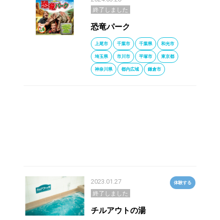
終了しました
恐竜パーク
上尾市
千葉市
千葉県
和光市
埼玉県
市川市
平塚市
東京都
神奈川県
都内広域
鎌倉市
2023.01.27
体験する
終了しました
チルアウトの湯