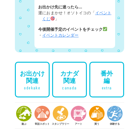
お出かけ先に迷ったら...
運におまかせ！オソトイコの「
イベント
くじ
」
今後開催予定のイベントをチェック
・
イベントカレンダー
お出かけ
カナダ
番外
関連
関連
編
odekake
canada
extra
遊ぶ
常設スポット
スタンプラリー
アート
買う
体験する
食べる