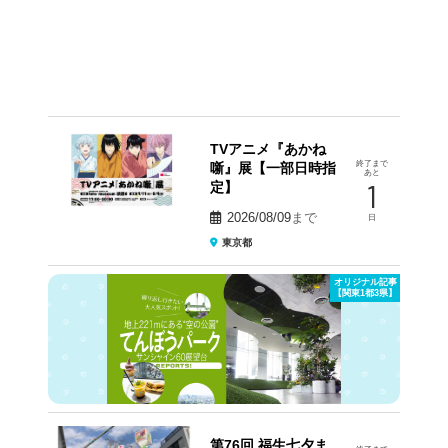
TVアニメ『あかね
終了まで
噺』展【一部日時指
あと
1
定】
2026/08/09
まで
日
東京都
オリジナル記事
【関東1都3県】
第76回 福生七夕ま