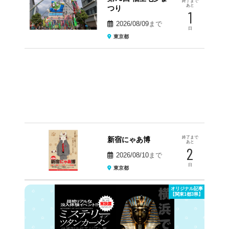
終了まで
あと
つり
1
2026/08/09
まで
日
東京都
終了まで
新宿にゃあ博
あと
2
2026/08/10
まで
日
東京都
オリジナル記事
【関東1都3県】