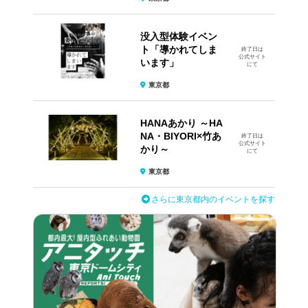
没入型体験イベン
ト​「導かれてしま
終了日は
公式サイト
います」
にて
東京都
HANAあかり ～HA
NA・BIYORI×竹あ
終了日は
公式サイト
かり～
にて
東京都
さらに東京都内のイベントを探す