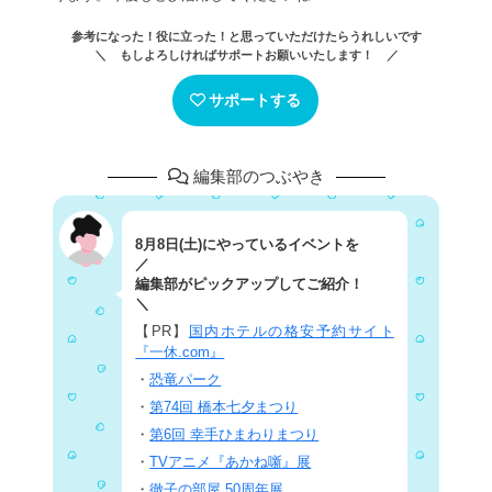
参考になった！役に立った！と思っていただけたらうれしいです
＼ もしよろしければサポートお願いいたします！ ／
サポートする
編集部のつぶやき
8月8日(土)にやっているイベントを
／
編集部がピックアップしてご紹介！
＼
【PR】
国内ホテルの格安予約サイト
『一休.com』
・
恐竜パーク
・
第74回 橋本七夕まつり
・
第6回 幸手ひまわりまつり
・
TVアニメ『あかね噺』展
・
徹子の部屋 50周年展