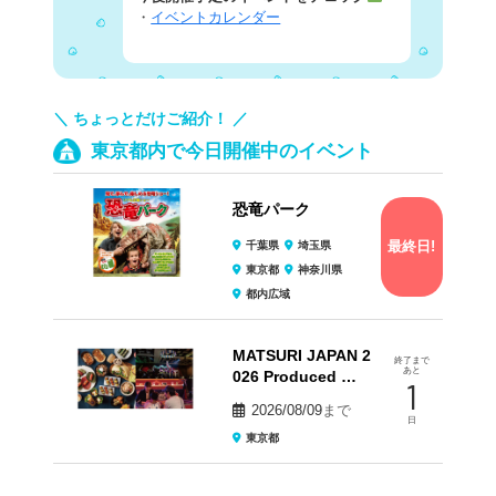
・
イベントカレンダー
＼ ちょっとだけご紹介！ ／
東京都内で今日開催中のイベント
恐竜パーク
最終日!
千葉県
埼玉県
東京都
神奈川県
都内広域
MATSURI JAPAN 2
終了まで
あと
026 Produced …
1
2026/08/09
まで
日
東京都