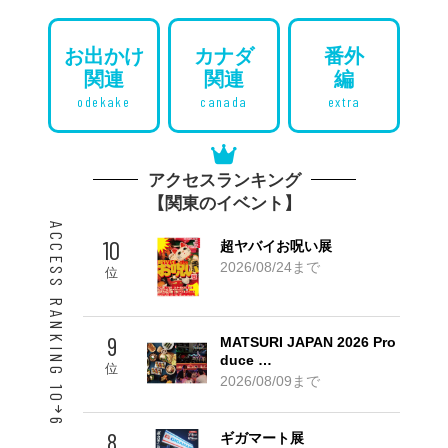
お出かけ
カナダ
番外
関連
関連
編
odekake
canada
extra
アクセスランキング
【関東のイベント】
ACCESS RANKING 10
10
超ヤバイお呪い展
2026/08/24まで
位
9
MATSURI JAPAN 2026 Pro
duce …
位
2026/08/09まで
6
8
ギガマート展