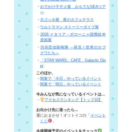
・
おでかけ子ザメ展 おもてなSEAツア
ー
・
大ゴッホ展 夜のカフェテラス
・
ウルトラマン ストーリーダイブ展
・
2026 イタリア・ボローニャ国際絵本
原画展
・
渋谷昆虫探検隊 ～発見！世界のカブ
クワたち～
・
「STAR WARS」CAFE : Galactic Din
er
このほか、
・
関東で「今日」やっているイベント
・
関東で「明日」やっているイベント
今みんなが気になっているイベントは...
・
アクセスランキング【トップ10】
お出かけ先に迷ったら...
運におまかせ！オソトイコの「
イベント
くじ
」
今後開催予定のイベントをチェック