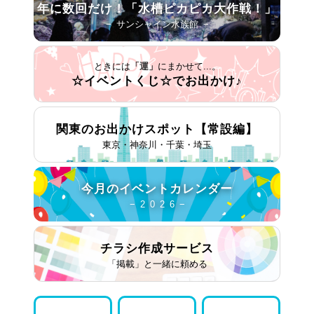
年に数回だけ！
「水槽ピカピカ大作戦！」
− サンシャイン水族館 −
ときには
「運」
にまかせて...。
☆イベントくじ☆で
お出かけ♪
関東のお出かけスポット
【常設編】
東京・神奈川・千葉・埼玉
今月の
イベントカレンダー
− 2 0 2 6 −
チラシ作成
サービス
「掲載」と一緒に頼める