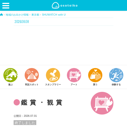
›
地域のお出かけ情報
›
東京都
›
SHUWATCH with U
2026.08.08
常設スポット
スタンプラリー
アート
買う
体験する
食べる
鑑賞・観賞
公開日：2026.07.01
終了しました