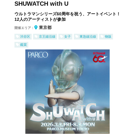
SHUWATCH with U
ウルトラマンシリーズ60周年を祝う、アートイベント！
12人のアーティストが参加
東京都
開催エリア：
渋谷区
京王線沿線
女子
東急線沿線
物販
鑑賞