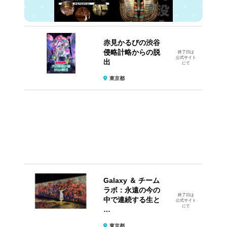
赤見かるびの渋谷
侵略計略からの脱
終了日は
公式サイト
出
にて
東京都
Galaxy ＆ チーム
ラボ：永遠の今の
終了日は
中で連続する生と
公式サイト
にて
…
東京都