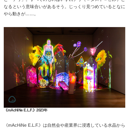
なるという意味合いがあるそう。じっくり見つめているとなに
やら動きが……。
《mAcHiNe E.L.F.》2023年
《mAcHiNe E.L.F.》は自然会や産業界に浸透している水晶から