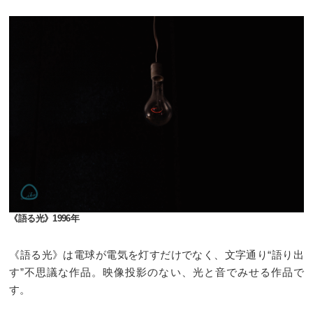
《語る光》1996年
《語る光》は電球が電気を灯すだけでなく、文字通り“語り出
す”不思議な作品。映像投影のない、光と音でみせる作品で
す。