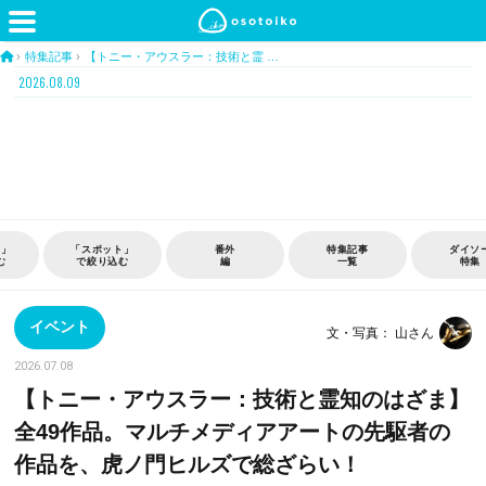
›
特集記事
›
【トニー・アウスラー：技術と霊 …
2026.08.09
ト」
番外
特集記事
ダイソー
おう
む
編
一覧
特集
時間
イベント
文・写真： 山さん
2026.07.08
【トニー・アウスラー：技術と霊知のはざま】
全49作品。マルチメディアアートの先駆者の
作品を、虎ノ門ヒルズで総ざらい！