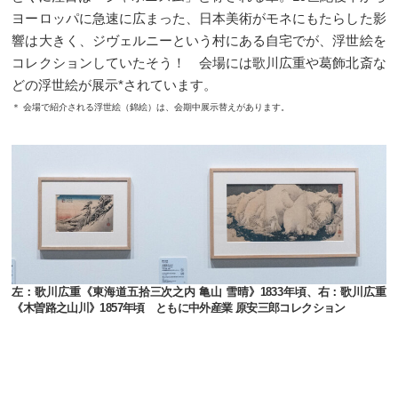
ヨーロッパに急速に広まった、日本美術がモネにもたらした影
響は大きく、ジヴェルニーという村にある自宅でが、浮世絵を
コレクションしていたそう！ 会場には歌川広重や葛飾北斎な
どの浮世絵が展示*されています。
＊ 会場で紹介される浮世絵（錦絵）は、会期中展示替えがあります。
左：歌川広重《東海道五拾三次之内 亀山 雪晴》1833年頃、右：歌川広重
《木曽路之山川》1857年頃 ともに中外産業 原安三郎コレクション