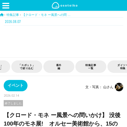
›
特集記事
›
【クロード・モネ ー風景への問 …
2026.08.07
ト」
番外
特集記事
ダイソー
おう
む
編
一覧
特集
時間
イベント
文・写真： 山さん
2026.02.14
終了しました
【クロード・モネ ー風景への問いかけ】 没後
100年のモネ展! オルセー美術館から、15の