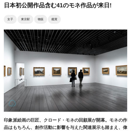
日本初公開作品含む41のモネ作品が来日!
女子
東京駅
物販
鑑賞
印象派絵画の巨匠、クロード・モネの回顧展が開幕。モネの作
品はもちろん、創作活動に影響を与えた関連展示も踏まえ、偉