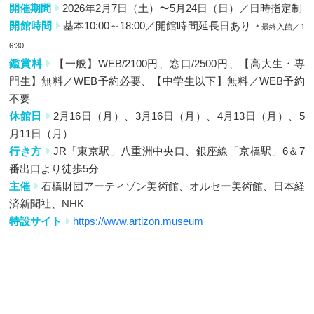
開催期間
2026年2月7日（土）〜5月24日（日）／日時指定制
開館時間
基本10:00～18:00／開館時間延長日あり
＊最終入館／1
6:30
鑑賞料
【一般】WEB/2100円、窓口/2500円、【高大生・専
門生】無料／WEB予約必要、【中学生以下】無料／WEB予約
不要
休館日
2月16日（月）、3月16日（月）、4月13日（月）、5
月11日（月）
行き方
JR「東京駅」八重洲中央口、銀座線「京橋駅」6＆7
番出口より徒歩5分
主催
石橋財団アーティゾン美術館、オルセー美術館、日本経
済新聞社、NHK
特設サイト
https://www.artizon.museum