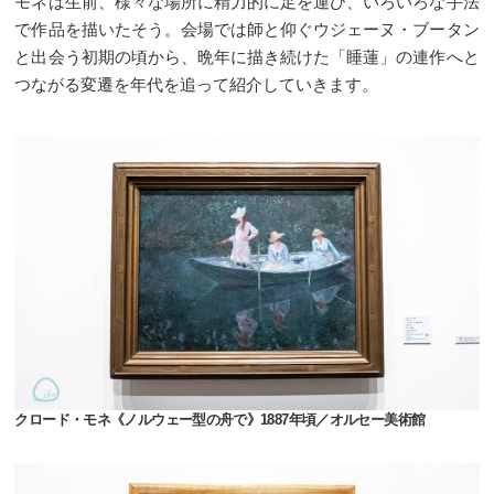
モネは生前、様々な場所に精力的に足を運び、いろいろな手法
で作品を描いたそう。会場では師と仰ぐウジェーヌ・ブータン
と出会う初期の頃から、晩年に描き続けた「睡蓮」の連作へと
つながる変遷を年代を追って紹介していきます。
クロード・モネ《ノルウェー型の舟で》1887年頃／オルセー美術館