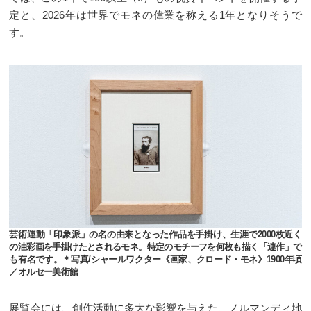
定と、2026年は世界でモネの偉業を称える1年となりそうで
す。
芸術運動「印象派」の名の由来となった作品を手掛け、生涯で2000枚近く
の油彩画を手掛けたとされるモネ。特定のモチーフを何枚も描く「連作」で
も有名です。＊写真/シャールワクター《画家、クロード・モネ》1900年頃
／オルセー美術館
展覧会には、創作活動に多大な影響を与えた、ノルマンディ地