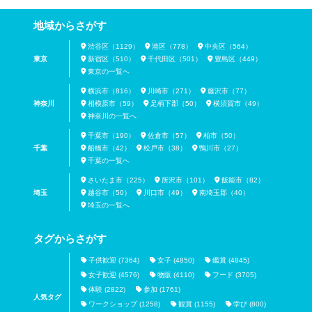
地域からさがす
渋谷区（1129）
港区（778）
中央区（564）
東京
新宿区（510）
千代田区（501）
豊島区（449）
東京の一覧へ
横浜市（816）
川崎市（271）
藤沢市（77）
神奈川
相模原市（59）
足柄下郡（50）
横須賀市（49）
神奈川の一覧へ
千葉市（190）
佐倉市（57）
柏市（50）
千葉
船橋市（42）
松戸市（38）
鴨川市（27）
千葉の一覧へ
さいたま市（225）
所沢市（101）
飯能市（82）
埼玉
越谷市（50）
川口市（49）
南埼玉郡（40）
埼玉の一覧へ
タグからさがす
子供歓迎 (7364)
女子 (4850)
鑑賞 (4845)
女子歓迎 (4576)
物販 (4110)
フード (3705)
体験 (2822)
参加 (1761)
人気タグ
ワークショップ (1258)
観賞 (1155)
学び (800)