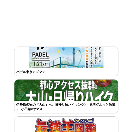
パデル東京ミズマチ
伊勢原名物の『大山』へ、日帰り秋ハイキング♪ 見所グルッと散策
♪ 小田急×ヤマス …