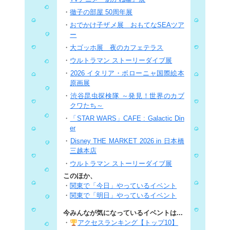
・
徹子の部屋 50周年展
・
おでかけ子ザメ展 おもてなSEAツア
ー
・
大ゴッホ展 夜のカフェテラス
・
ウルトラマン ストーリーダイブ展
・
2026 イタリア・ボローニャ国際絵本
原画展
・
渋谷昆虫探検隊 ～発見！世界のカブ
クワたち～
・
「STAR WARS」CAFE : Galactic Din
er
・
Disney THE MARKET 2026 in 日本橋
三越本店
・
ウルトラマン ストーリーダイブ展
このほか、
・
関東で「今日」やっているイベント
・
関東で「明日」やっているイベント
今みんなが気になっているイベントは...
・
アクセスランキング【トップ10】