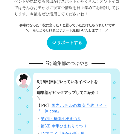
ベントや気になるお出かけスポットがたくさん！オソトイコ
ではそんなお出かけに役立つ情報を日々集めてお届けしてお
ります。今後もぜひ活用してくださいね！
参考になった！役に立った！と思っていただけたらうれしいです
＼ もしよろしければサポートお願いいたします！ ／
サポートする
編集部のつぶやき
8月9日(日)にやっているイベントを
／
編集部がピックアップしてご紹介！
＼
【PR】
国内ホテルの格安予約サイト
『一休.com』
・
第74回 橋本七夕まつり
・
第6回 幸手ひまわりまつり
・
TVアニメ『あかね噺』展