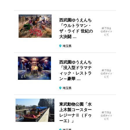
西武園ゆうえんち
「ウルトラマン・
終了日は
ザ・ライド 世紀の
公式サイト
にて
大決闘 …
埼玉県
西武園ゆうえんち
「没入型ドラマテ
終了日は
ィック・レストラ
公式サイト
にて
ン～豪華 …
埼玉県
東武動物公園「水
上木製コースター
終了日は
レジーナⅡ（ドゥ
公式サイト
にて
ーエ）」