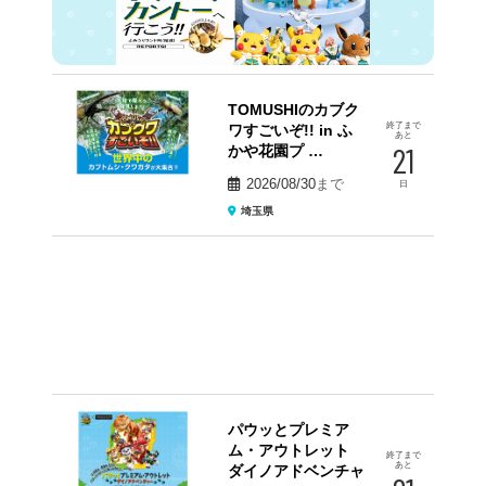
TOMUSHIのカブク
終了まで
ワすごいぞ!! in ふ
あと
21
かや花園プ …
2026/08/30
まで
日
埼玉県
パウッとプレミア
ム・アウトレット
終了まで
あと
ダイノアドベンチャ