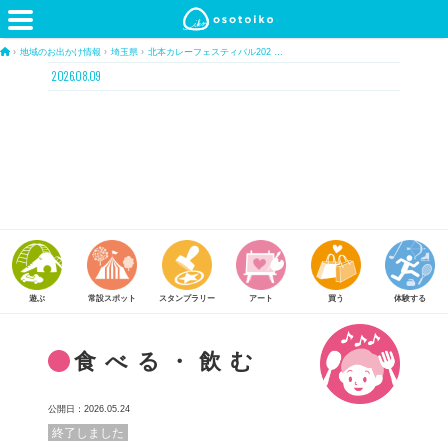
›
地域のお出かけ情報
›
埼玉県
›
北本カレーフェスティバル202 …
2026.08.09
常設スポット
スタンプラリー
アート
買う
体験する
食べる
食べる・飲む
公開日：2026.05.24
終了しました