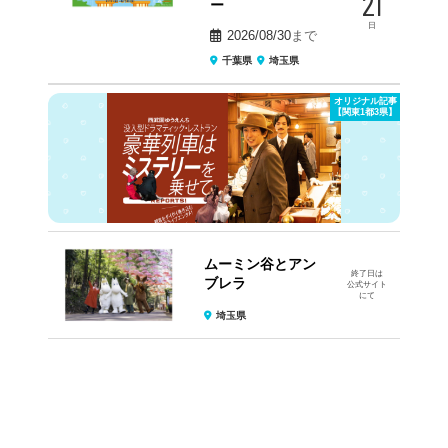
21
ー
日
2026/08/30
まで
千葉県
埼玉県
オリジナル記事
【関東1都3県】
ムーミン谷とアン
終了日は
ブレラ
公式サイト
にて
埼玉県