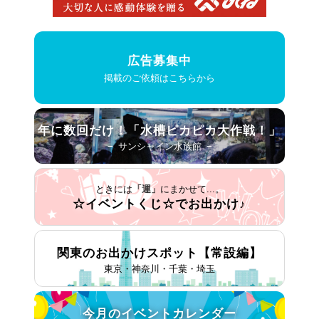
広告募集中
掲載のご依頼はこちらから
年に数回だけ！
「水槽ピカピカ大作戦！」
− サンシャイン水族館 −
ときには
「運」
にまかせて...。
☆イベントくじ☆で
お出かけ♪
関東のお出かけスポット
【常設編】
東京・神奈川・千葉・埼玉
今月の
イベントカレンダー