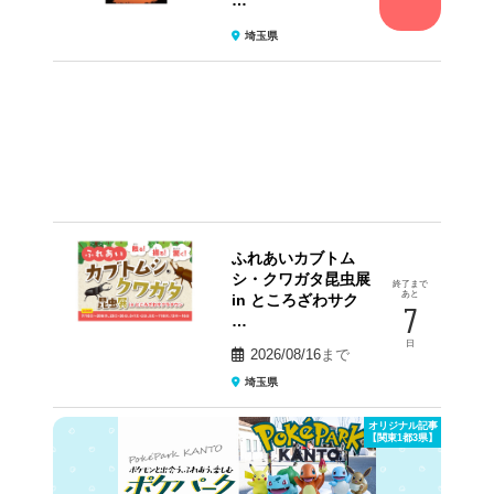
…
埼玉県
ふれあいカブトム
シ・クワガタ昆虫展
終了まで
あと
in ところざわサク
7
…
日
2026/08/16
まで
埼玉県
オリジナル記事
【関東1都3県】