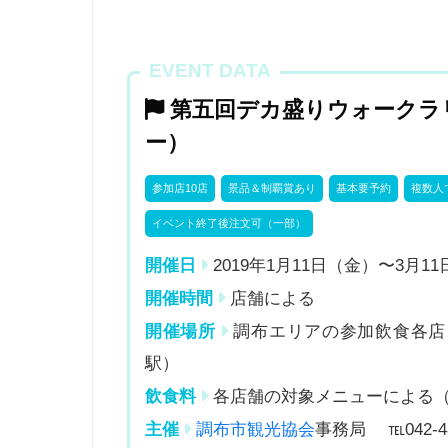
EVENT DATA
第五回デカ盛りウォークラ
ー）
参加店10店
景品＆制覇賞あり
基本要予約
複数人
イベント終了後注文可（一部）
開催日
2019年1月11日（金）〜3月1
開催時間
店舗による
開催場所
調布エリアの参加飲食各店
駅）
飲食料
各店舗の対象メニューによる（14
主催
調布市観光協会
事務局 ℡042-4