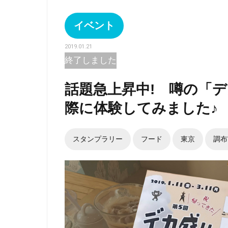
イベント
2019.01.21
終了しました
話題急上昇中! 噂の「デ
際に体験してみました♪
スタンプラリー
フード
東京
調布