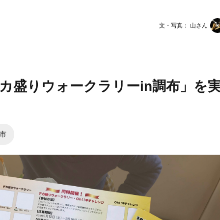
文・写真： 山さん
カ盛りウォークラリーin調布」を
市