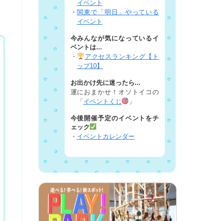
イベント
・
関東で「明日」やっている
イベント
今みんなが気になっているイ
ベントは...
・
アクセスランキング【ト
ップ10】
お出かけ先に迷ったら...
運におまかせ！オソトイコの
「
イベントくじ
」
今後開催予定のイベントをチ
ェック
・
イベントカレンダー