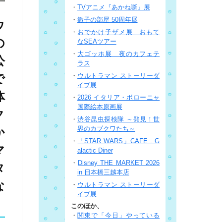
・
TVアニメ『あかね噺』展
・
徹子の部屋 50周年展
ウ
・
おでかけ子ザメ展 おもて
の
なSEAツアー
・
大ゴッホ展 夜のカフェテ
公
ラス
・
ウルトラマン ストーリーダ
で
イブ展
体
・
2026 イタリア・ボローニャ
国際絵本原画展
ク
・
渋谷昆虫探検隊 ～発見！世
界のカブクワたち～
か
・
「STAR WARS」CAFE : G
マ
alactic Diner
・
Disney THE MARKET 2026
タ
in 日本橋三越本店
な
・
ウルトラマン ストーリーダ
イブ展
このほか、
・
関東で「今日」やっている