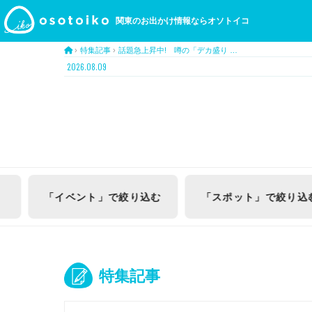
関東のお出かけ情報ならオソトイコ
›
特集記事
›
話題急上昇中! 噂の「デカ盛り …
2026.08.09
む
「スポット」
で絞り込む
番外
編
特集記事