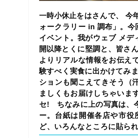
一時小休止をはさんで、 今
ォークラリー in 調布」。
イベント。我がウェブ メデ
開以降とくに堅調と、皆さ
よりリアルな情報をお伝え
験すべく実食に出かけてみま
ションも聞こえてきそう（
ましくもお届けしちゃいま
セ! ちなみに上の写真は、
ー。台紙は開催各店や市役
ど、いろんなところに貼ら