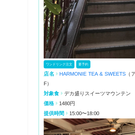
ワンドリンク注文
要予約
店名
HARMONIE TEA & SWEETS
（ア
F）
対象食
デカ盛りスイーツマウンテン
価格
1480円
提供時間
15:00〜18:00