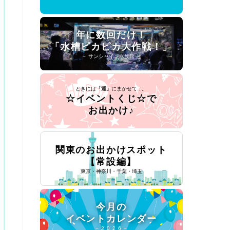
年に数回だけ！
「水槽ピカピカ大作戦！」
− サンシャイン水族館 −
ときには
「運」
にまかせて...。
☆イベントくじ☆で
お出かけ♪
関東のお出かけスポット
【常設編】
東京・神奈川・千葉・埼玉
今月の
イベントカレンダー
− 2 0 2 6 −