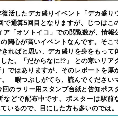
年復活したデカ盛りイベント「デカ盛り
今回で通算5回目となりますが、じつはこ
ィア「オソトイコ」での閲覧数が、情報
んの関心が高いイベントなんです。そこ
できればと思い、デカ盛りを身をもって
した。「だからなに!?」 との寒いリア
汗）ではありますが、そのレポートを厚
す。 暇つぶしがてら、読んでください
今回のラリー用スタンプ台紙と告知ポス
所などで配布中です。ポスターは駅前
れているので、目にした方も多いのでは。