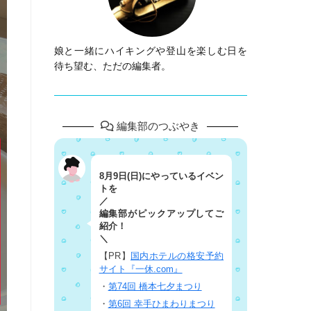
娘と一緒にハイキングや登山を楽しむ日を
待ち望む、ただの編集者。
編集部のつぶやき
8月9日(日)にやっているイベン
トを
／
編集部がピックアップしてご
紹介！
＼
【PR】
国内ホテルの格安予約
サイト『一休.com』
・
第74回 橋本七夕まつり
・
第6回 幸手ひまわりまつり