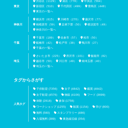
渋谷区（1129）
港区（778）
中央区（564）
東京
新宿区（510）
千代田区（499）
豊島区（448）
東京の一覧へ
横浜市（815）
川崎市（270）
藤沢市（77）
神奈川
相模原市（59）
足柄下郡（50）
横須賀市（49）
神奈川の一覧へ
千葉市（189）
佐倉市（57）
柏市（50）
千葉
船橋市（42）
松戸市（38）
鴨川市（27）
千葉の一覧へ
さいたま市（225）
所沢市（101）
飯能市（82）
埼玉
越谷市（50）
川口市（49）
南埼玉郡（40）
埼玉の一覧へ
タグからさがす
子供歓迎 (7356)
女子 (4842)
鑑賞 (4842)
女子歓迎 (4576)
物販 (4106)
フード (3699)
体験 (2818)
参加 (1758)
人気タグ
ワークショップ (1255)
観賞 (1154)
学び (800)
無料 (580)
スタンプラリー (486)
入場無料 (389)
東急線沿線 (354)