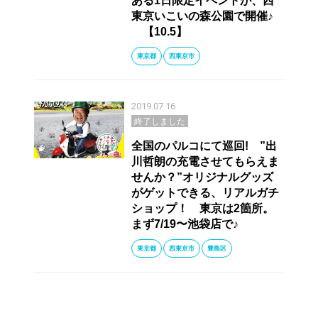
ある1日限定イベントが、西
東京いこいの森公園で開催♪
【10.5】
東京都
西東京市
2019.07.16
終了しました
全国のパルコにて巡回! ”出
川哲朗の充電させてもらえま
せんか？”オリジナルグッズ
がゲットできる、リアルガチ
ショップ！ 東京は2箇所。
まず7/19〜池袋店で♪
東京都
西東京市
豊島区