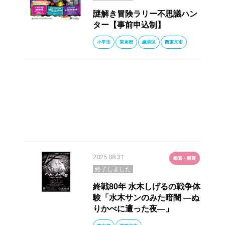
謎解き冒険ラリー不思議ハン
ター【事前申込制】
小平市
東京都
練馬区
西東京市
2025.08.31
鑑賞・観賞
終了しました
終戦80年 水木しげるの戦争体
験「水木サンのみた暗闇 ―ぬ
りかべに遭った夜―」