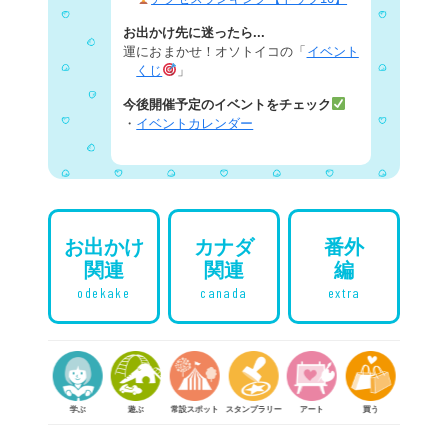
お出かけ先に迷ったら...
運におまかせ！オソトイコの「
イベント
くじ
」
今後開催予定のイベントをチェック
・
イベントカレンダー
お出かけ
カナダ
番外
関連
関連
編
odekake
canada
extra
学ぶ
遊ぶ
常設スポット
スタンプラリー
アート
買う
体験する
食べる