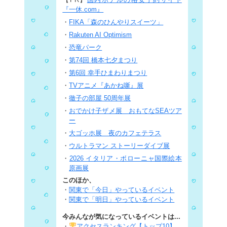
『一休.com』
・
FIKA「森のひんやりスイーツ」
・
Rakuten AI Optimism
・
恐竜パーク
・
第74回 橋本七夕まつり
・
第6回 幸手ひまわりまつり
・
TVアニメ『あかね噺』展
・
徹子の部屋 50周年展
・
おでかけ子ザメ展 おもてなSEAツア
ー
・
大ゴッホ展 夜のカフェテラス
・
ウルトラマン ストーリーダイブ展
・
2026 イタリア・ボローニャ国際絵本
原画展
このほか、
・
関東で「今日」やっているイベント
・
関東で「明日」やっているイベント
今みんなが気になっているイベントは...
・
アクセスランキング【トップ10】