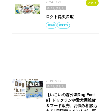
2024.07.22
いろいろ
終了しました
ロクト昆虫図鑑
東京都
西東京市
2019.09.17
終了しました
【いこいの森公園Dog Fest
a】ドックランや愛犬用雑貨
＆フード販売、お悩み相談も