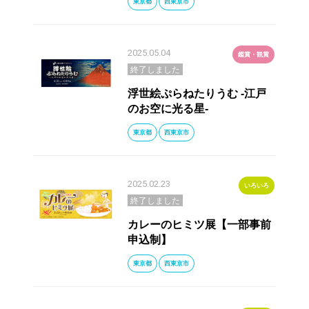
東京都
西東京市
2025.05.04
鑑賞・観賞
終了しました
浮世絵ぷらねたりうむ -江戸
のお空に光る星-
東京都
西東京市
2025.02.23
いろいろ
終了しました
カレーのヒミツ展【一部事前
申込制】
東京都
西東京市