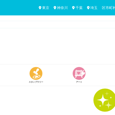
東京
神奈川
千葉
埼玉
区市町
アート
買う