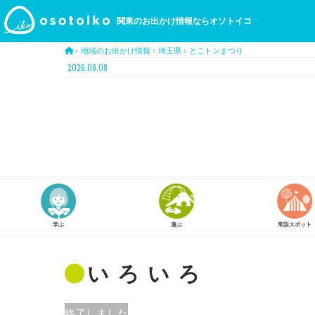
関東のお出かけ情報ならオソトイコ
›
地域のお出かけ情報
›
埼玉県
›
とこトンまつり
2026.08.08
遊ぶ
常設スポット
スタンプラリー
いろいろ
終了しました