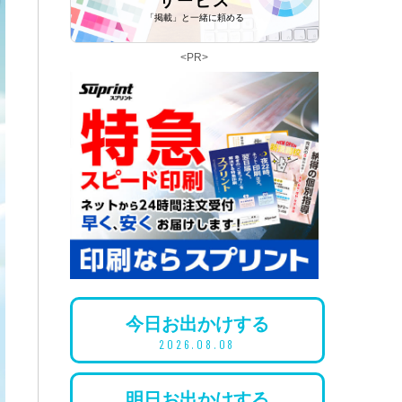
サービス
「掲載」と一緒に頼める
<PR>
今日
お出かけ
する
2026.08.08
明日
お出かけ
する