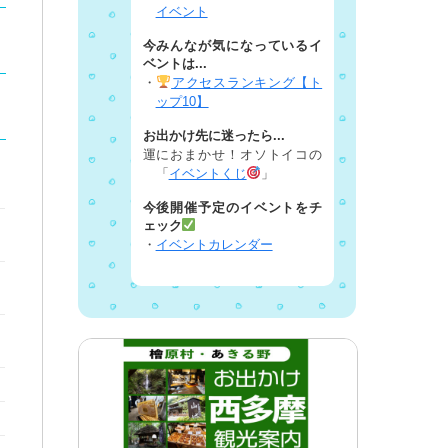
イベント
今みんなが気になっているイ
ベントは...
・
アクセスランキング【ト
ップ10】
お出かけ先に迷ったら...
運におまかせ！オソトイコの
「
イベントくじ
」
今後開催予定のイベントをチ
ェック
・
イベントカレンダー