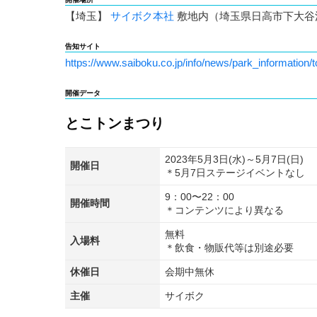
【埼玉】
サイボク本社
敷地内（埼玉県日高市下大谷沢
告知サイト
ht
tps://www.saiboku.co.jp/info/news/park_information/
開催データ
とこトンまつり
2023年5月3日(水)～5月7日(日)
開催日
＊5月7日ステージイベントなし
9：00〜22：00
開催時間
＊コンテンツにより異なる
無料
入場料
＊飲食・物販代等は別途必要
休催日
会期中無休
主催
サイボク