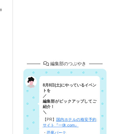
8
編集部のつぶやき
8月8日(土)にやっているイベン
トを
／
編集部がピックアップしてご
紹介！
＼
【PR】
国内ホテルの格安予約
サイト『一休.com』
・
恐竜パーク