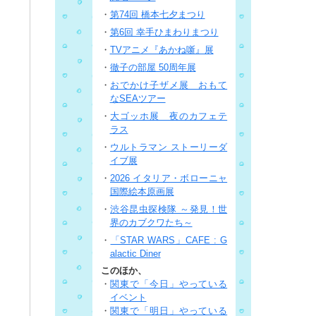
・
第74回 橋本七夕まつり
・
第6回 幸手ひまわりまつり
・
TVアニメ『あかね噺』展
・
徹子の部屋 50周年展
・
おでかけ子ザメ展 おもて
なSEAツアー
・
大ゴッホ展 夜のカフェテ
ラス
・
ウルトラマン ストーリーダ
イブ展
・
2026 イタリア・ボローニャ
国際絵本原画展
・
渋谷昆虫探検隊 ～発見！世
界のカブクワたち～
・
「STAR WARS」CAFE : G
alactic Diner
このほか、
・
関東で「今日」やっている
イベント
・
関東で「明日」やっている