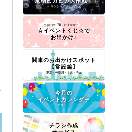
「水槽ピカピカ大作戦！」
− サンシャイン水族館 −
ときには
「運」
にまかせて...。
☆イベントくじ☆で
お出かけ♪
関東のお出かけスポット
【常設編】
東京・神奈川・千葉・埼玉
マ
今月の
イベントカレンダー
− 2 0 2 6 −
チラシ作成