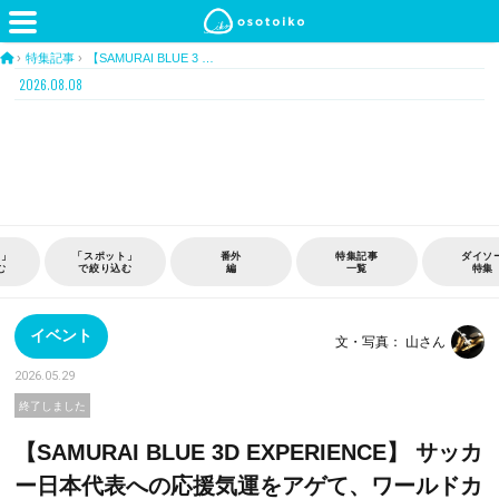
›
特集記事
›
【SAMURAI BLUE 3 …
2026.08.08
番外
特集記事
ダイソー
おうち
編
一覧
特集
時間
イベント
文・写真： 山さん
2026.05.29
終了しました
【SAMURAI BLUE 3D EXPERIENCE】 サッカ
ー日本代表への応援気運をアゲて、ワールドカ