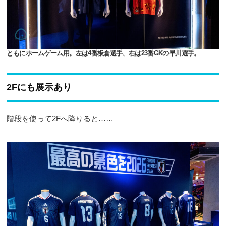
ともにホームゲーム用。左は4番板倉選手、右は23番GKの早川選手。
2Fにも展示あり
階段を使って2Fへ降りると……