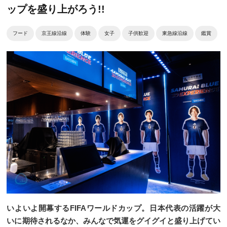
ップを盛り上がろう!!
フード
京王線沿線
体験
女子
子供歓迎
東急線沿線
鑑賞
いよいよ開幕するFIFAワールドカップ。日本代表の活躍が大
いに期待されるなか、みんなで気運をグイグイと盛り上げてい