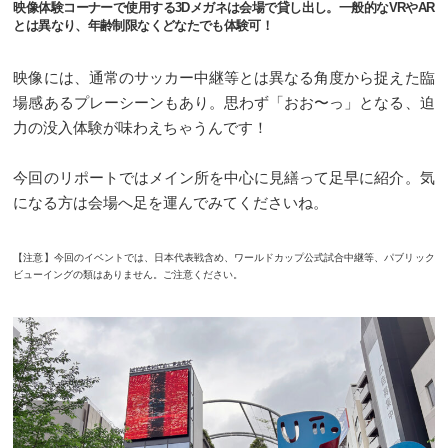
映像体験コーナーで使用する3Dメガネは会場で貸し出し。一般的なVRやAR
とは異なり、年齢制限なくどなたでも体験可！
映像には、通常のサッカー中継等とは異なる角度から捉えた臨
場感あるプレーシーンもあり。思わず「おお〜っ」となる、迫
力の没入体験が味わえちゃうんです！
今回のリポートではメイン所を中心に見繕って足早に紹介。気
になる方は会場へ足を運んでみてくださいね。
【注意】今回のイベントでは、日本代表戦含め、ワールドカップ公式試合中継等、パブリック
ビューイングの類はありません。ご注意ください。