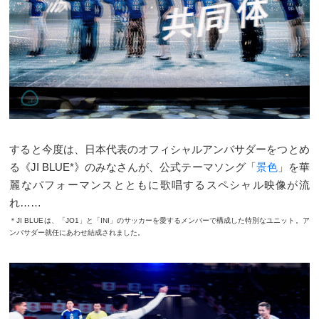
すると今度は、日本代表のオフィシャルアンバサダーをつとめ
る《JI BLUE*》のみなさんが、公式テーマソング「
景色
」を華
麗なパフォーマンスとともに歌唱するスペシャル映像が流
れ……
＊JI BLUEは、「JO1」と「INI」のサッカーを愛するメンバーで構成した特別なユニット。ア
ンバサダー就任にあわせ結成されました。