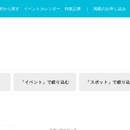
村から探す
イベントカレンダー
特集記事
｜ 掲載のお申し込み
む
「スポット」
で絞り込む
番外
編