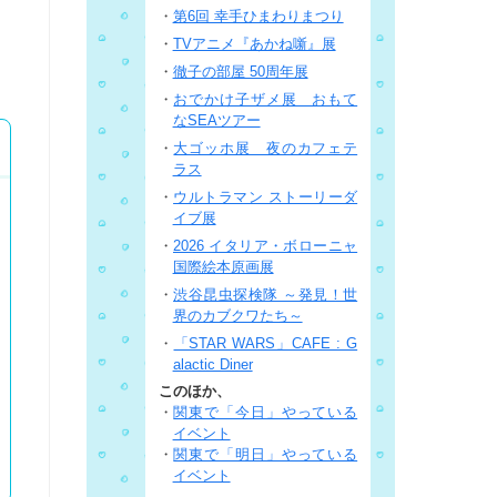
・
第6回 幸手ひまわりまつり
・
TVアニメ『あかね噺』展
・
徹子の部屋 50周年展
・
おでかけ子ザメ展 おもて
なSEAツアー
・
大ゴッホ展 夜のカフェテ
ラス
・
ウルトラマン ストーリーダ
イブ展
・
2026 イタリア・ボローニャ
国際絵本原画展
・
渋谷昆虫探検隊 ～発見！世
界のカブクワたち～
・
「STAR WARS」CAFE : G
alactic Diner
このほか、
・
関東で「今日」やっている
イベント
・
関東で「明日」やっている
イベント