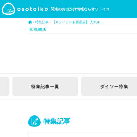
関東のお出かけ情報ならオソトイコ
›
特集記事
›
【キデイランド新宿店】 人気キ …
2026.08.07
ダイソー
特集
おうち
時間
特集記事