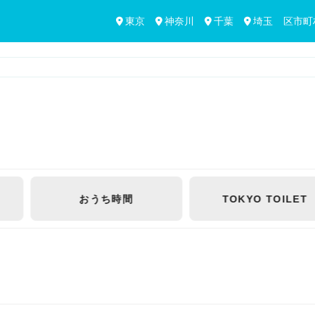
東京
神奈川
千葉
埼玉
区市町
TOKYO
TOILET
「イベント」
で絞り込