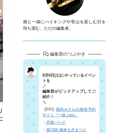
娘と一緒にハイキングや登山を楽しむ日を
待ち望む、ただの編集者。
編集部のつぶやき
8月8日(土)にやっているイベン
トを
／
編集部がピックアップしてご
紹介！
＼
【PR】
国内ホテルの格安予約
リ
サイト『一休.com』
に
・
恐竜パーク
・
第74回 橋本七夕まつり