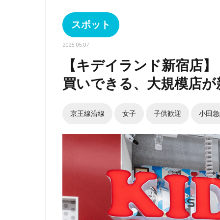
スポット
2025.05.07
【キデイランド新宿店】
買いできる、大規模店が新
京王線沿線
女子
子供歓迎
小田急