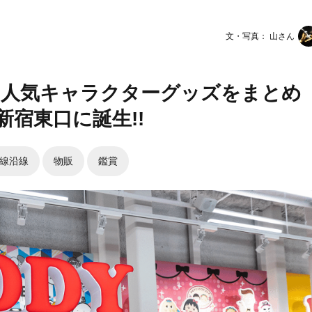
文・写真： 山さん
 人気キャラクターグッズをまとめ
宿東口に誕生!!
線沿線
物販
鑑賞