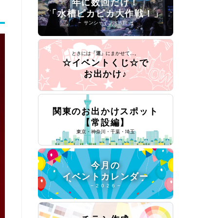
年に数回だけ！
「水槽ピカピカ大作戦！」
− サンシャイン水族館 −
ときには
「運」
にまかせて...。
☆イベントくじ☆で
お出かけ♪
関東のお出かけスポット
【常設編】
東京・神奈川・千葉・埼玉
今月の
イベントカレンダー
− 2 0 2 6 −