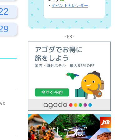
・
イベントカレンダー
22
29
<PR>
あと