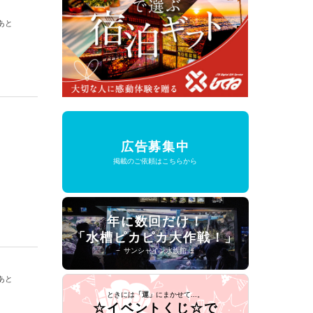
あと
広告募集中
掲載のご依頼はこちらから
年に数回だけ！
「水槽ピカピカ大作戦！」
− サンシャイン水族館 −
あと
ときには
「運」
にまかせて...。
☆イベントくじ☆で