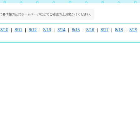
に各情報の公式ホームページなどでご確認の上お出かけください。
｜
8/10
｜
8/11
｜
8/12
｜
8/13
｜
8/14
｜
8/15
｜
8/16
｜
8/17
｜
8/18
｜
8/19