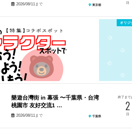
日
2026/08/11
まで
東京都
オリジ
樂遊台灣街 in 幕張 〜千葉県・台湾
終了まで
2
桃園市 友好交流1 …
日
2026/08/11
まで
千葉県