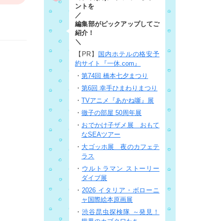
ントを
／
編集部がピックアップしてご
紹介！
＼
【PR】
国内ホテルの格安予
約サイト『一休.com』
・
第74回 橋本七夕まつり
・
第6回 幸手ひまわりまつり
・
TVアニメ『あかね噺』展
・
徹子の部屋 50周年展
・
おでかけ子ザメ展 おもて
なSEAツアー
・
大ゴッホ展 夜のカフェテ
ラス
・
ウルトラマン ストーリー
ダイブ展
・
2026 イタリア・ボローニ
ャ国際絵本原画展
・
渋谷昆虫探検隊 ～発見！