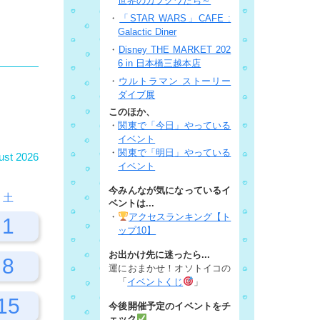
世界のカブクワたち～
・
「STAR WARS」CAFE :
Galactic Diner
・
Disney THE MARKET 202
6 in 日本橋三越本店
・
ウルトラマン ストーリー
ダイブ展
このほか、
・
関東で「今日」やっている
イベント
・
関東で「明日」やっている
ust 2026
イベント
今みんなが気になっているイ
土
ベントは...
・
アクセスランキング【ト
1
ップ10】
お出かけ先に迷ったら...
8
運におまかせ！オソトイコの
「
イベントくじ
」
15
今後開催予定のイベントをチ
ェック