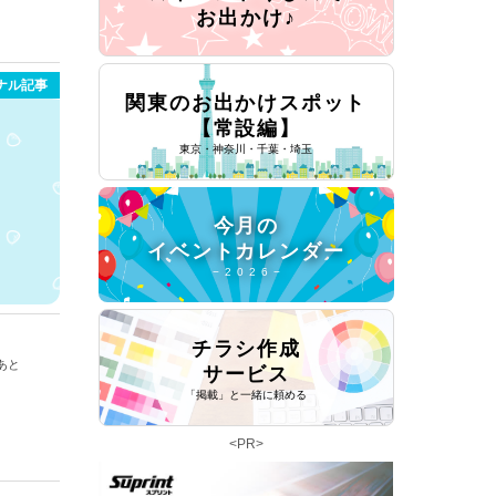
お出かけ♪
ナル記事
関東のお出かけスポット
【常設編】
東京・神奈川・千葉・埼玉
今月の
イベントカレンダー
− 2 0 2 6 −
チラシ作成
あと
サービス
「掲載」と一緒に頼める
<PR>