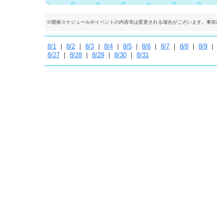
※開催スケジュールやイベントの内容等は変更される場合がございます。事前
8/1
｜
8/2
｜
8/3
｜
8/4
｜
8/5
｜
8/6
｜
8/7
｜
8/8
｜
8/9
8/27
｜
8/28
｜
8/29
｜
8/30
｜
8/31