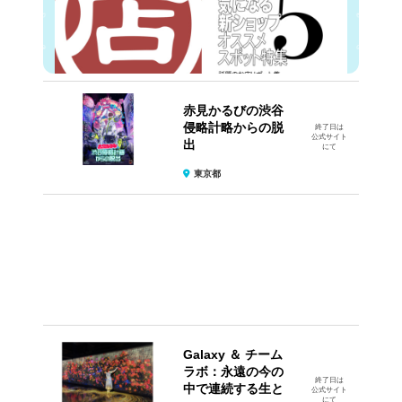
赤見かるびの渋谷
侵略計略からの脱
終了日は
公式サイト
出
にて
東京都
Galaxy ＆ チーム
ラボ：永遠の今の
終了日は
中で連続する生と
公式サイト
にて