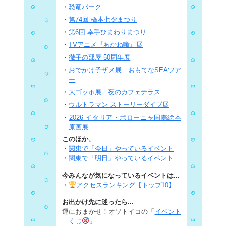
・
恐竜パーク
・
第74回 橋本七夕まつり
・
第6回 幸手ひまわりまつり
・
TVアニメ『あかね噺』展
・
徹子の部屋 50周年展
・
おでかけ子ザメ展 おもてなSEAツア
ー
・
大ゴッホ展 夜のカフェテラス
・
ウルトラマン ストーリーダイブ展
・
2026 イタリア・ボローニャ国際絵本
原画展
このほか、
・
関東で「今日」やっているイベント
・
関東で「明日」やっているイベント
今みんなが気になっているイベントは...
・
アクセスランキング【トップ10】
お出かけ先に迷ったら...
運におまかせ！オソトイコの「
イベント
くじ
」