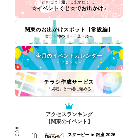
ときには
「運」
にまかせて...。
☆イベントくじ☆で
お出かけ♪
関東のお出かけスポット
【常設編】
東京・神奈川・千葉・埼玉
今月の
イベントカレンダー
− 2 0 2 6 −
チラシ作成
サービス
「掲載」と一緒に頼める
アクセスランキング
【関東のイベント】
10
スヌーピー in 銀座 2026