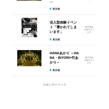
…
東京都
没入型体験イベン
ト​「導かれてしま
終了日は
公式サイト
います」
にて
東京都
HANAあかり ～HA
NA・BIYORI×竹あ
終了日は
公式サイト
かり～
にて
東京都
スポンサーリンク