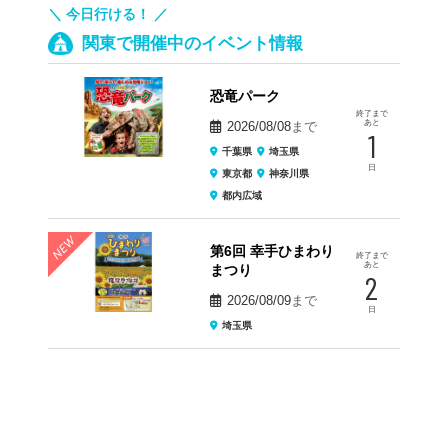
＼ 今日行ける！ ／
関東で開催中のイベント情報
恐竜パーク
終了まで
あと
2026/08/08
まで
1
千葉県
埼玉県
日
東京都
神奈川県
都内広域
第6回 幸手ひまわり
終了まで
あと
まつり
2
2026/08/09
まで
日
埼玉県