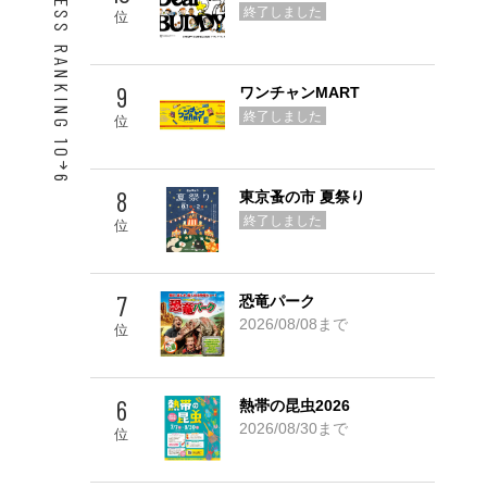
ACCESS RANKING 10
終了しました
位
9
ワンチャンMART
終了しました
位
6
8
東京蚤の市 夏祭り
Go! TOP 5
終了しました
位
7
恐竜パーク
2026/08/08まで
位
6
熱帯の昆虫2026
2026/08/30まで
位