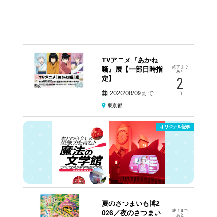
TVアニメ『あかね
終了まで
噺』展【一部日時指
あと
2
定】
2026/08/09
まで
日
東京都
オリジナル記事
夏のさつまいも博2
終了まで
026／夜のさつまい
あと