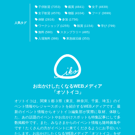
子供歓迎 (7353)
鑑賞 (4841)
女子 (4839)
女子歓迎 (4576)
物販 (4104)
フード (3699)
体験 (2816)
参加 (1756)
人気タグ
ワークショップ (1255)
観賞 (1154)
学び (799)
無料 (580)
スタンプラリー (485)
入場無料 (386)
東急線沿線 (353)
お出かけしたくなるWEBメディア
「オソトイコ」
オソトイコは、関東１都３県（東京、神奈川、千葉、埼玉）のイ
ベント情報やレジャースポットを紹介するWEBメディアです。最
新のイベント情報からオソトイコ編集部が実際に取材、体験し
た、あの話題のイベントやお出かけスポットも特集記事にして多
数掲載中です。また、みなさまからのイベント情報も随時募集中
です！たくさんの方がイベントに来てくださるようにお手伝いい
たします。お出かけしたくなるWEBメディア「オソトイコ」をぜ