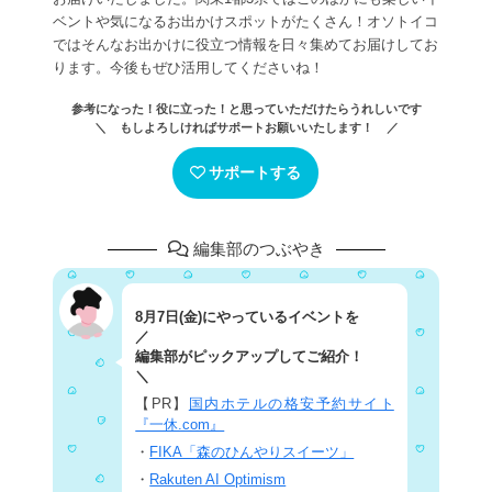
ベントや気になるお出かけスポットがたくさん！オソトイコ
ではそんなお出かけに役立つ情報を日々集めてお届けしてお
ります。今後もぜひ活用してくださいね！
参考になった！役に立った！と思っていただけたらうれしいです
＼ もしよろしければサポートお願いいたします！ ／
サポートする
編集部のつぶやき
8月7日(金)にやっているイベントを
／
編集部がピックアップしてご紹介！
＼
【PR】
国内ホテルの格安予約サイト
『一休.com』
・
FIKA「森のひんやりスイーツ」
・
Rakuten AI Optimism