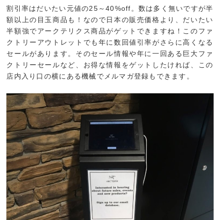
割引率はだいたい元値の25～40%off。数は多く無いですが半
額以上の目玉商品も！なので日本の販売価格より、だいたい
半額強でアークテリクス商品がゲットできますね！このファ
クトリーアウトレットでも年に数回値引率がさらに高くなる
セールがあります。そのセール情報や年に一回ある巨大ファ
クトリーセールなど、お得な情報をゲットしたければ、この
店内入り口の横にある機械でメルマガ登録もできます。