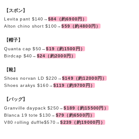
【スボン】
Levita pant $140→
$84（約6900円）
Alton chino short $100→
$59（約4800円）
【帽子】
Quanta cap $50→
$19（約1500円）
Birdcap $40→
$24（約2000円）
【靴】
Shoes norvan LD $220→
$149（約12000円）
Shoes arakys $160→
$119（約9700円）
【バッグ】
Granville daypack $250→
$189（約15500円）
Blanca 19 tote $130→
$79（約6500円）
V80 rolling duffle$570→
$239（約19000円）