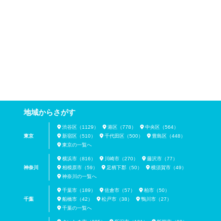
地域からさがす
渋谷区（1129）
港区（778）
中央区（564）
東京
新宿区（510）
千代田区（500）
豊島区（448）
東京の一覧へ
横浜市（816）
川崎市（270）
藤沢市（77）
神奈川
相模原市（59）
足柄下郡（50）
横須賀市（49）
神奈川の一覧へ
千葉市（189）
佐倉市（57）
柏市（50）
千葉
船橋市（42）
松戸市（38）
鴨川市（27）
千葉の一覧へ