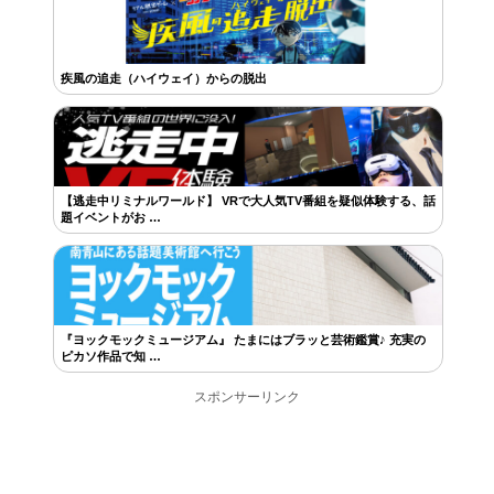
疾風の追走（ハイウェイ）からの脱出
【逃走中リミナルワールド】 VRで大人気TV番組を疑似体験する、話
題イベントがお …
『ヨックモックミュージアム』 たまにはブラッと芸術鑑賞♪ 充実の
ピカソ作品で知 …
スポンサーリンク