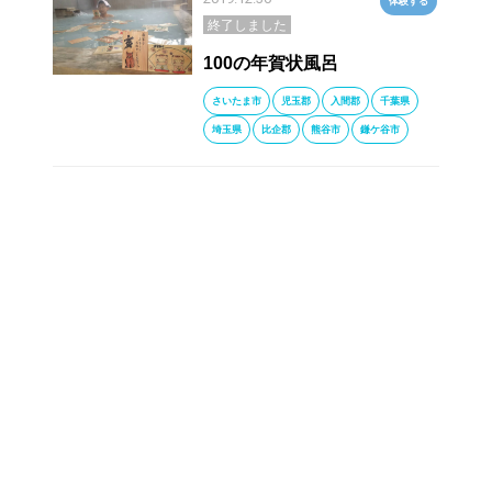
体験する
終了しました
100の年賀状風呂
さいたま市
児玉郡
入間郡
千葉県
埼玉県
比企郡
熊谷市
鎌ケ谷市