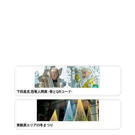
下田昌克 恐竜人間展 -骨とQRコード-
東銀座エリアの冬まつり