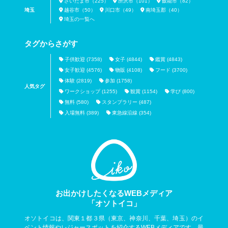
さいたま市（225）
所沢市（101）
飯能市（82）
埼玉
越谷市（50）
川口市（49）
南埼玉郡（40）
埼玉の一覧へ
タグからさがす
子供歓迎 (7358)
女子 (4844)
鑑賞 (4843)
女子歓迎 (4576)
物販 (4108)
フード (3700)
体験 (2819)
参加 (1758)
人気タグ
ワークショップ (1255)
観賞 (1154)
学び (800)
無料 (580)
スタンプラリー (487)
入場無料 (389)
東急線沿線 (354)
お出かけしたくなるWEBメディア
「オソトイコ」
オソトイコは、関東１都３県（東京、神奈川、千葉、埼玉）のイ
ベント情報やレジャースポットを紹介するWEBメディアです。最