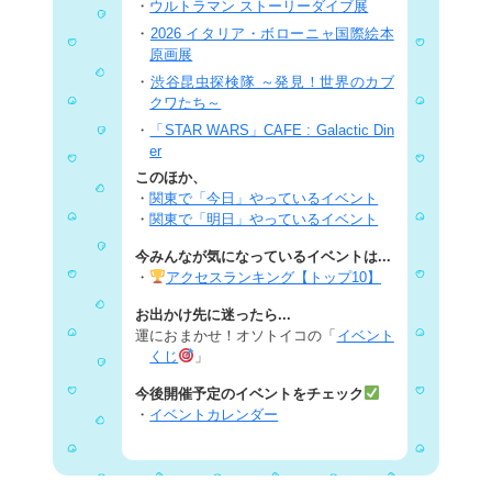
・
ウルトラマン ストーリーダイブ展
・
2026 イタリア・ボローニャ国際絵本
原画展
・
渋谷昆虫探検隊 ～発見！世界のカブ
クワたち～
・
「STAR WARS」CAFE : Galactic Din
er
このほか、
・
関東で「今日」やっているイベント
・
関東で「明日」やっているイベント
今みんなが気になっているイベントは...
・
アクセスランキング【トップ10】
お出かけ先に迷ったら...
運におまかせ！オソトイコの「
イベント
くじ
」
今後開催予定のイベントをチェック
・
イベントカレンダー