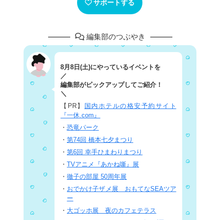
サポートする
編集部のつぶやき
8月8日(土)にやっているイベントを
／
編集部がピックアップしてご紹介！
＼
【PR】
国内ホテルの格安予約サイト
『一休.com』
・
恐竜パーク
・
第74回 橋本七夕まつり
・
第6回 幸手ひまわりまつり
・
TVアニメ『あかね噺』展
・
徹子の部屋 50周年展
・
おでかけ子ザメ展 おもてなSEAツア
ー
・
大ゴッホ展 夜のカフェテラス