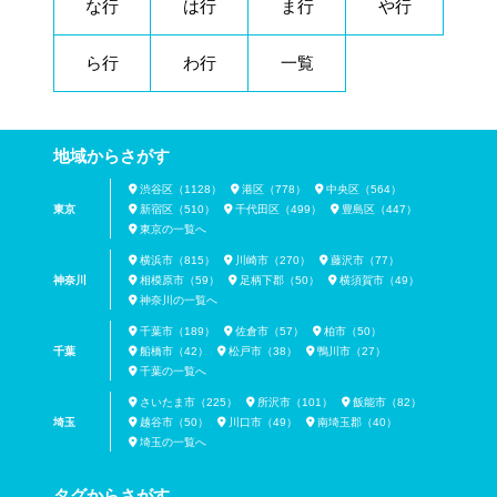
な行
は行
ま行
や行
ら行
わ行
一覧
地域からさがす
渋谷区（1128）
港区（778）
中央区（564）
東京
新宿区（510）
千代田区（499）
豊島区（447）
東京の一覧へ
横浜市（815）
川崎市（270）
藤沢市（77）
神奈川
相模原市（59）
足柄下郡（50）
横須賀市（49）
神奈川の一覧へ
千葉市（189）
佐倉市（57）
柏市（50）
千葉
船橋市（42）
松戸市（38）
鴨川市（27）
千葉の一覧へ
さいたま市（225）
所沢市（101）
飯能市（82）
埼玉
越谷市（50）
川口市（49）
南埼玉郡（40）
埼玉の一覧へ
タグからさがす