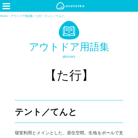
Home
›
アウトドア用語集
›
た行
›
テント／てんと
アウトドア用語集
glossary
【た行】
テント／てんと
寝室利用とメインとした、居住空間。生地をポールで支