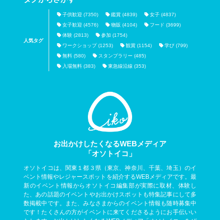
子供歓迎 (7350)
鑑賞 (4839)
女子 (4837)
女子歓迎 (4576)
物販 (4104)
フード (3699)
体験 (2813)
参加 (1754)
人気タグ
ワークショップ (1253)
観賞 (1154)
学び (799)
無料 (580)
スタンプラリー (485)
入場無料 (383)
東急線沿線 (353)
お出かけしたくなるWEBメディア
「オソトイコ」
オソトイコは、関東１都３県（東京、神奈川、千葉、埼玉）のイ
ベント情報やレジャースポットを紹介するWEBメディアです。最
新のイベント情報からオソトイコ編集部が実際に取材、体験し
た、あの話題のイベントやお出かけスポットも特集記事にして多
数掲載中です。また、みなさまからのイベント情報も随時募集中
です！たくさんの方がイベントに来てくださるようにお手伝いい