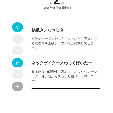
全
件
（2026年08月06日現在）
な
鍋敷き／なべじき
に
ダッチオーブンやスキレットなど、高温にな
る調理具を直接テーブルなどに載せてしま
う……
ぬ
ね
ネックゲイター／ねっくげいたー
首まわりの保温性を高める、ネックウォーマ
の
ーの一種。頭からスッポリ被り、ドローコ
ー……