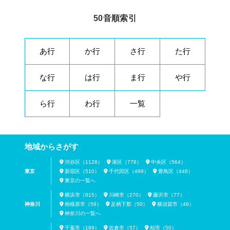
50音順索引
あ行
か行
さ行
た行
な行
は行
ま行
や行
ら行
わ行
一覧
地域からさがす
渋谷区（1128）
港区（778）
中央区（564）
東京
新宿区（510）
千代田区（499）
豊島区（448）
東京の一覧へ
横浜市（815）
川崎市（270）
藤沢市（77）
神奈川
相模原市（59）
足柄下郡（50）
横須賀市（49）
神奈川の一覧へ
千葉市（189）
佐倉市（57）
柏市（50）