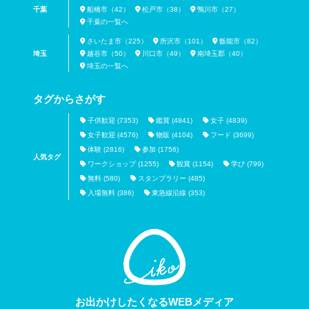
千葉
船橋市（42）
松戸市（38）
鴨川市（27）
千葉の一覧へ
さいたま市（225）
所沢市（101）
飯能市（82）
埼玉
越谷市（50）
川口市（49）
南埼玉郡（40）
埼玉の一覧へ
タグからさがす
子供歓迎 (7353)
鑑賞 (4841)
女子 (4839)
女子歓迎 (4576)
物販 (4104)
フード (3699)
体験 (2816)
参加 (1756)
人気タグ
ワークショップ (1255)
観賞 (1154)
学び (799)
無料 (580)
スタンプラリー (485)
入場無料 (386)
東急線沿線 (353)
お出かけしたくなるWEBメディア