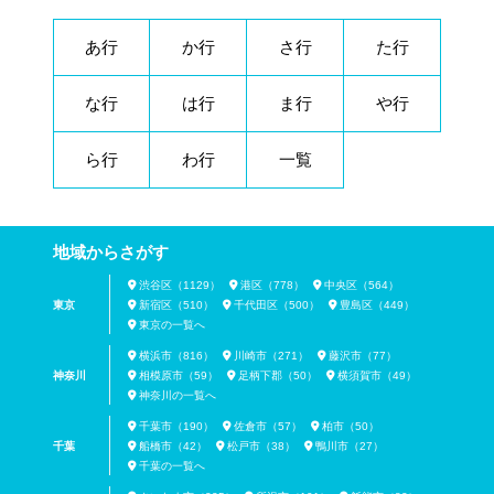
あ行
か行
さ行
た行
な行
は行
ま行
や行
ら行
わ行
一覧
地域からさがす
渋谷区（1129）
港区（778）
中央区（564）
東京
新宿区（510）
千代田区（500）
豊島区（449）
東京の一覧へ
横浜市（816）
川崎市（271）
藤沢市（77）
神奈川
相模原市（59）
足柄下郡（50）
横須賀市（49）
神奈川の一覧へ
千葉市（190）
佐倉市（57）
柏市（50）
千葉
船橋市（42）
松戸市（38）
鴨川市（27）
千葉の一覧へ