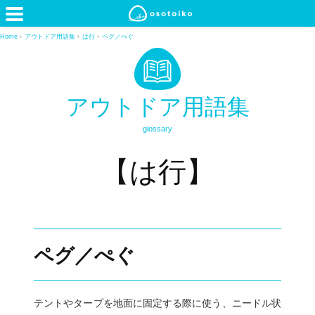
Home
›
アウトドア用語集
›
は行
›
ペグ／ぺぐ
アウトドア用語集
glossary
【は行】
ペグ／ぺぐ
テントやタープを地面に固定する際に使う、ニードル状