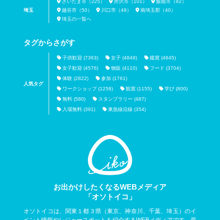
さいたま市（225）
所沢市（101）
飯能市（82）
埼玉
越谷市（50）
川口市（49）
南埼玉郡（40）
埼玉の一覧へ
タグからさがす
子供歓迎 (7363)
女子 (4849)
鑑賞 (4845)
女子歓迎 (4576)
物販 (4110)
フード (3704)
体験 (2822)
参加 (1761)
人気タグ
ワークショップ (1258)
観賞 (1155)
学び (800)
無料 (580)
スタンプラリー (487)
入場無料 (391)
東急線沿線 (354)
お出かけしたくなるWEBメディア
「オソトイコ」
オソトイコは、関東１都３県（東京、神奈川、千葉、埼玉）のイ