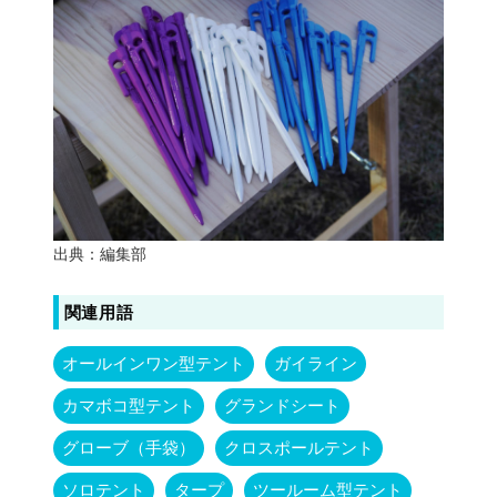
出典：編集部
関連用語
オールインワン型テント
ガイライン
カマボコ型テント
グランドシート
グローブ（手袋）
クロスポールテント
ソロテント
タープ
ツールーム型テント