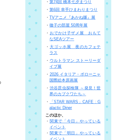
・
第74回 橋本七夕まつり
・
第6回 幸手ひまわりまつり
・
TVアニメ『あかね噺』展
・
徹子の部屋 50周年展
・
おでかけ子ザメ展 おもて
なSEAツアー
・
大ゴッホ展 夜のカフェテ
ラス
・
ウルトラマン ストーリーダ
イブ展
・
2026 イタリア・ボローニャ
国際絵本原画展
め
・
渋谷昆虫探検隊 ～発見！世
界のカブクワたち～
・
「STAR WARS」CAFE : G
alactic Diner
このほか、
・
関東で「今日」やっている
イベント
・
関東で「明日」やっている
イベント