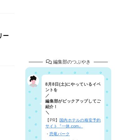
リー
編集部のつぶやき
8月8日(土)にやっているイベ
ントを
／
編集部がピックアップしてご
紹介！
＼
【PR】
国内ホテルの格安予約
サイト『一休.com』
・
恐竜パーク