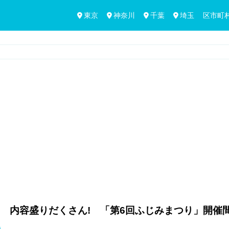
東京
神奈川
千葉
埼玉
区市町
 内容盛りだくさん! 「第6回ふじみまつり」開催間