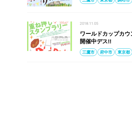
三鷹市
東京都
調布市
2018.11.05
ワールドカップカウ
開催中デス!!
三鷹市
府中市
東京都