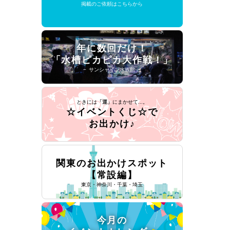
掲載のご依頼はこちらから
年に数回だけ！
「水槽ピカピカ大作戦！」
− サンシャイン水族館 −
ときには
「運」
にまかせて...。
☆イベントくじ☆で
お出かけ♪
関東のお出かけスポット
【常設編】
東京・神奈川・千葉・埼玉
今月の