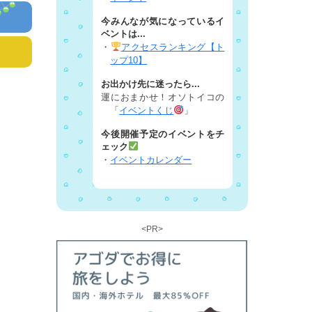
今みんなが気になっているイ
ベントは...
・
アクセスランキング【ト
ップ10】
お出かけ先に迷ったら...
運におまかせ！オソトイコの
「
イベントくじ
」
今後開催予定のイベントをチ
ェック
・
イベントカレンダー
<PR>