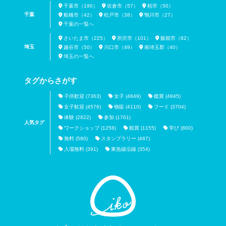
千葉市（190）
佐倉市（57）
柏市（50）
千葉
船橋市（42）
松戸市（38）
鴨川市（27）
千葉の一覧へ
さいたま市（225）
所沢市（101）
飯能市（82）
埼玉
越谷市（50）
川口市（49）
南埼玉郡（40）
埼玉の一覧へ
タグからさがす
子供歓迎 (7363)
女子 (4849)
鑑賞 (4845)
女子歓迎 (4576)
物販 (4110)
フード (3704)
体験 (2822)
参加 (1761)
人気タグ
ワークショップ (1258)
観賞 (1155)
学び (800)
無料 (580)
スタンプラリー (487)
入場無料 (391)
東急線沿線 (354)