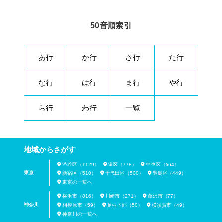
50音順索引
あ行
か行
さ行
た行
な行
は行
ま行
や行
ら行
わ行
一覧
地域からさがす
渋谷区（1129）
港区（778）
中央区（564）
東京
新宿区（510）
千代田区（500）
豊島区（449）
東京の一覧へ
横浜市（816）
川崎市（271）
藤沢市（77）
神奈川
相模原市（59）
足柄下郡（50）
横須賀市（49）
神奈川の一覧へ