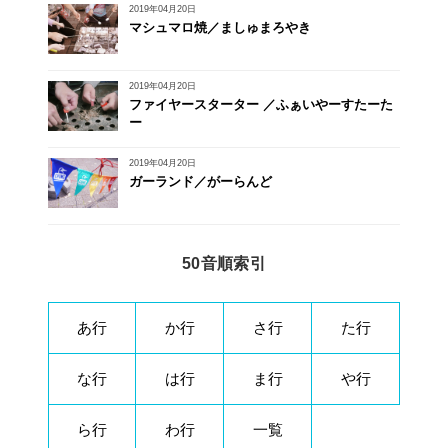
2019年04月20日
マシュマロ焼／ましゅまろやき
2019年04月20日
ファイヤースターター ／ふぁいやーすたーた
ー
2019年04月20日
ガーランド／がーらんど
50音順索引
あ行
か行
さ行
た行
な行
は行
ま行
や行
ら行
わ行
一覧