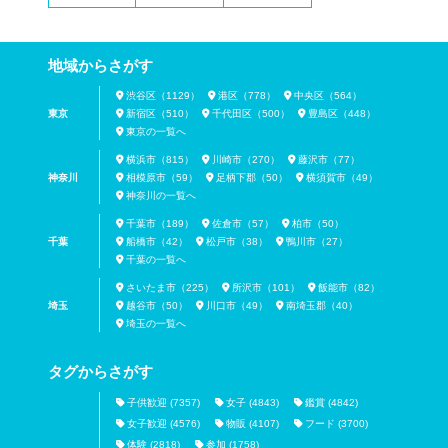
地域からさがす
渋谷区（1129）
港区（778）
中央区（564）
東京
新宿区（510）
千代田区（500）
豊島区（448）
東京の一覧へ
横浜市（815）
川崎市（270）
藤沢市（77）
神奈川
相模原市（59）
足柄下郡（50）
横須賀市（49）
神奈川の一覧へ
千葉市（189）
佐倉市（57）
柏市（50）
千葉
船橋市（42）
松戸市（38）
鴨川市（27）
千葉の一覧へ
さいたま市（225）
所沢市（101）
飯能市（82）
埼玉
越谷市（50）
川口市（49）
南埼玉郡（40）
埼玉の一覧へ
タグからさがす
子供歓迎 (7357)
女子 (4843)
鑑賞 (4842)
女子歓迎 (4576)
物販 (4107)
フード (3700)
体験 (2818)
参加 (1758)