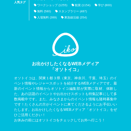
人気タグ
ワークショップ (1255)
観賞 (1154)
学び (800)
無料 (580)
スタンプラリー (487)
入場無料 (389)
東急線沿線 (354)
お出かけしたくなるWEBメディア
「オソトイコ」
オソトイコは、関東１都３県（東京、神奈川、千葉、埼玉）のイ
ベント情報やレジャースポットを紹介するWEBメディアです。最
新のイベント情報からオソトイコ編集部が実際に取材、体験し
た、あの話題のイベントやお出かけスポットも特集記事にして多
数掲載中です。また、みなさまからのイベント情報も随時募集中
です！たくさんの方がイベントに来てくださるようにお手伝いい
たします。お出かけしたくなるWEBメディア「オソトイコ」をぜ
ひご活用ください！
お休みの前にはオソトイコをチェックしてお外へ行こう！